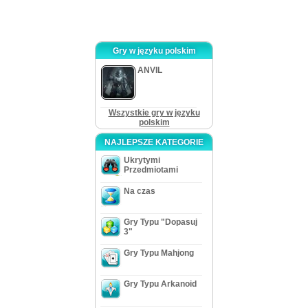
grą przygodową z dobrą porcją łamigłówek, spektakularnymi ilustracjami i
rozsądnymi tematami muzycznymi. Jasne jest, że nie przekona to wszystkich,
ale ci, którzy spróbują, z pewnością nie będą żałować!
Gry w języku polskim
ANVIL
Wszystkie gry w języku
polskim
NAJLEPSZE KATEGORIE
Ukrytymi
Przedmiotami
Na czas
Gry Typu "Dopasuj
3"
Gry Typu Mahjong
Gry Typu Arkanoid