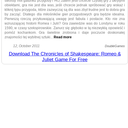
swoisty mix gatunku przygody i HO, zatem jeśli chcecie czystej gry z ukrytymi
obiektami, gra nie jest dla was, jeśli chcecie jednak spróbować gry wskaż i
kliknij typu przygoda, które zazwyczaj są dla was zbyt trudne jest to dobra gra
by zacząć. Dlatego dla miłośników gier przygodowych gra będzie idealna.
Pierwszą rzeczą przykuwającą uwagę jest fabuła i postacie. Kto nie zna
wzruszającej historii Romea i Julii? Gra zawiedzie was do Londynu w roku
1590, w czasy szekspirowskie. Zanurz się głęboko w tą niezwykłą opowieść i
pomóż kochankom. Gra świetnie zrobiona i daje poczucie doskonałej
znajomości tej wybitnej sztuki.
..
Read more
Jak większość przygód, gra nie ogranicza was czasowo, wręcz
12, October 2011
DoubleGames
przeciwnie, należy z dokładnością oglądać scenki wyświetlane pomiędzy
Download The Chronicles of Shakespeare: Romeo &
poszczególnymi częściami gry. Wstęp jest piękny, opatrzony doskonałą
Juliet Game For Free
muzyką odpowiadającą w całości atmosferze i ówczesnym czasom. Nie
pomijajcie tego, ponieważ oferuje wam fabułę i opowieść poza głównym
wątkiem o Romeo i Julii. The Chronicles of Shakespeare: Romeo & Juliet
posiada wspaniałe, szczegółowe wykonanie, grafika jest przejrzysta i czysta
a okres historyczny doskonale uchwycony. Przedmioty są odpowiednie a
kolory żywe i jaskrawe. Jednak wiele obiektów ciężko dojrzeć. Fakt, że
postacie Romea i Julii wyglądają bardziej jak gwiazdy hollywoodzkie jest
zabawny, ale może być.
Deweloperzy pokazali mistrzostwo, jednak musieli dać na wstrzymanie
byśmy mieli w co grać. Nie będziemy zaprzeczać, że jest denerwujące to, że
nie możemy zbierać różnych rzeczy i przechowywać ich, jednak daje to
możliwość zastanowienia się o czym naprawdę opowiada gra.
Podsumowując, twórcy dali nam dobrą, wciągająca grę opatrzona
świetna grafiką. The Chronicles of Shakespeare: Romeo & Juliet jest niezła