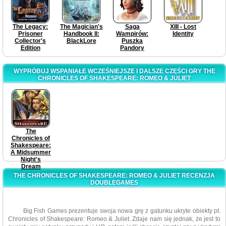
The Legacy:
The Magician's
Saga
XIII - Lost
Prisoner
Handbook II:
Wampirów:
Identity
Collector's
BlackLore
Puszka
Edition
Pandory
WYPRÓBUJ WSPANIAŁE WCZEŚNIEJSZE I DALSZE CZĘŚCI GRY THE
CHRONICLES OF SHAKESPEARE: ROMEO & JULIET
The
Chronicles of
Shakespeare:
A Midsummer
Night's
Dream
THE CHRONICLES OF SHAKESPEARE: ROMEO & JULIET RECENZJA
DOUBLEGAMES
Big Fish Games prezentuje swoja nowa grę z gatunku ukryte obiekty pt.
Chronicles of Shakespeare: Romeo & Juliet. Zdaje nam się jednak, że jest to