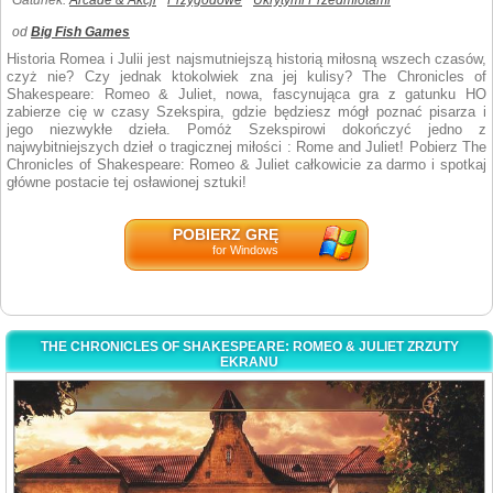
Gatunek:
Arcade & Akcji
Przygodowe
Ukrytymi Przedmiotami
od
Big Fish Games
Historia Romea i Julii jest najsmutniejszą historią miłosną wszech czasów,
czyż nie? Czy jednak ktokolwiek zna jej kulisy? The Chronicles of
Shakespeare: Romeo & Juliet, nowa, fascynująca gra z gatunku HO
zabierze cię w czasy Szekspira, gdzie będziesz mógł poznać pisarza i
jego niezwykłe dzieła. Pomóż Szekspirowi dokończyć jedno z
najwybitniejszych dzieł o tragicznej miłości : Rome and Juliet! Pobierz The
Chronicles of Shakespeare: Romeo & Juliet całkowicie za darmo i spotkaj
główne postacie tej osławionej sztuki!
POBIERZ GRĘ
for Windows
THE CHRONICLES OF SHAKESPEARE: ROMEO & JULIET ZRZUTY
EKRANU