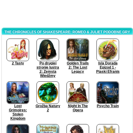
THE CHRONICLES OF SHAKESPEARE: ROMEO & JULIET PODOBNE GRY
2 Tasty
Po drugiej
Golden Trails
Isla Dorada
stronie lustra
2: The Lost
Epizod 1 -
2: Zemsta
Legacy
Piaski Efranis
Wiedźmy
Lost
Groźba Natury
Night In The
Psycho Train
Grimoires:
2
Opera
Stolen
Kingdom