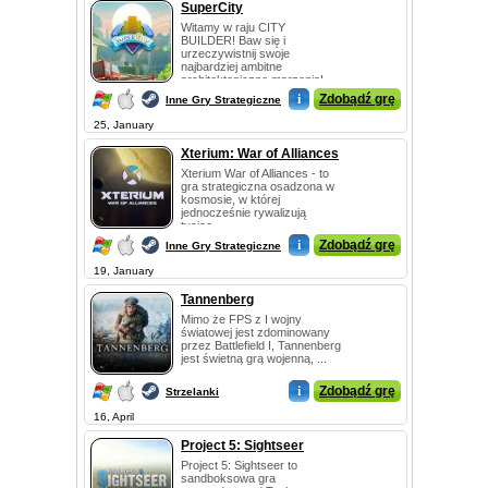
SuperCity
Witamy w raju CITY
BUILDER! Baw się i
urzeczywistnij swoje
najbardziej ambitne
architektoniczne marzenia!
Z...
i
Zdobądź grę
Inne Gry Strategiczne
25, January
Xterium: War of Alliances
Xterium War of Alliances - to
gra strategiczna osadzona w
kosmosie, w której
jednocześnie rywalizują
tysiąc...
i
Zdobądź grę
Inne Gry Strategiczne
19, January
Tannenberg
Mimo że FPS z I wojny
światowej jest zdominowany
przez Battlefield I, Tannenberg
jest świetną grą wojenną, ...
i
Zdobądź grę
Strzelanki
16, April
Project 5: Sightseer
Project 5: Sightseer to
sandboksowa gra