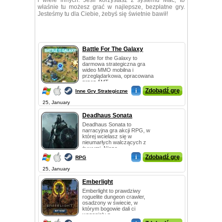
i wiele innych. Jeśli korzystasz z systemu Mac, to
właśnie tu możesz grać w najlepsze, bezpłatne gry.
Jesteśmy tu dla Ciebie, żebyś się świetnie bawił!
Battle For The Galaxy
Battle for the Galaxy to
darmowa strategiczna gra
wideo MMO mobilna i
przeglądarkowa, opracowana
przez AMT ...
i
Zdobądź grę
Inne Gry Strategiczne
25, January
Deadhaus Sonata
Deadhaus Sonata to
narracyjna gra akcji RPG, w
której wcielasz się w
nieumarłych walczących z
żywymi. Niepo...
i
Zdobądź grę
RPG
25, January
Emberlight
Emberlight to prawdziwy
roguelite dungeon crawler,
osadzony w świecie, w
którym bogowie dali ci
wspaniały p...