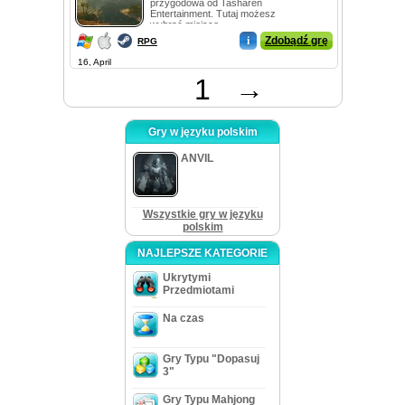
przygodowa od Tasharen
Entertainment. Tutaj możesz
wybrać miejsce, ...
i
Zdobądź grę
RPG
16, April
1
→
Gry w języku polskim
ANVIL
Wszystkie gry w języku
polskim
NAJLEPSZE KATEGORIE
Ukrytymi
Przedmiotami
Na czas
Gry Typu "Dopasuj
3"
Gry Typu Mahjong