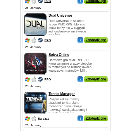
i
Zdobądź grę
RPG
25, January
Dual Universe
Dual Universe to science-
fiction MMORPG, którego
akcja toczy się w ciągłym,
jednoodłamkowym świecie
współdz...
i
Zdobądź grę
RPG
25, January
Seiya Online
Darmowa gra MMORPG 3D,
która wciągnie graczy głęboko
w fantastyczną historię dwóch
walczących narodów, Mill...
i
Zdobądź grę
RPG
25, January
Tennis Manager
Rozpoczął się rozwój
akademii tenisa. Jako
menedżer masz okazję
rozwinąć swoją akademię i
wydobyć z piłkarz...
i
Zdobądź grę
Na czas
25, January