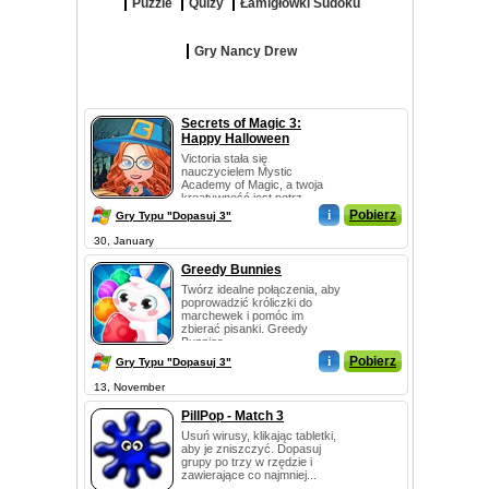
Puzzle
Quizy
Łamigłówki Sudoku
Gry Nancy Drew
Secrets of Magic 3:
Happy Halloween
Victoria stała się
nauczycielem Mystic
Academy of Magic, a twoja
kreatywność jest potrz...
i
Pobierz
Gry Typu "Dopasuj 3"
30, January
Greedy Bunnies
Twórz idealne połączenia, aby
poprowadzić króliczki do
marchewek i pomóc im
zbierać pisanki. Greedy
Bunnies...
i
Pobierz
Gry Typu "Dopasuj 3"
13, November
PillPop - Match 3
Usuń wirusy, klikając tabletki,
aby je zniszczyć. Dopasuj
grupy po trzy w rzędzie i
zawierające co najmniej...