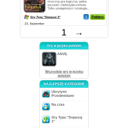
mroczna gra logiczna, pełna
wyzwań i niebezpieczeństw.
Tylko umiejętności i strategia...
i
Pobierz
Gry Typu "Dopasuj 3"
23, September
1
→
Gry w języku polskim
ANVIL
Wszystkie gry w języku
polskim
NAJLEPSZE KATEGORIE
Ukrytymi
Przedmiotami
Na czas
Gry Typu "Dopasuj
3"