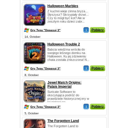
Halloween Marbles
Z kuchni wieje zimna bryza…
Słyszysz? Skrzypiały drzwi…
Czy to mógł być kot? Ale w
zeszłym roku dzieci zabr...
i
Pobierz
Gry Typu "Dopasuj 3"
14, October
Halloween Trouble 2
Babcia wiedźma wróciła do
swojego leśnego domku na
Halloween. Ku jej zdziwieniu
chata została zniszczona! N...
i
Pobierz
Gry Typu "Dopasuj 3"
8, October
Jewel Match Origins:
Palais Imperial
Suricate Software to
ekscytująca podróż do
prawdziwie historycznej ery w
tej pięknej no...
i
Pobierz
Gry Typu "Dopasuj 3"
5, October
The Forgotten Land
The Forgotten Land to