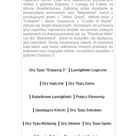
najlepsze wyniki! Całe tony najbardziej popularnych
wydań z gatunku Dopasuj 3 czekają na Ciebie na
stronie DoubleGames. Zafunduj sobie śniadanie w
towarzystwie kolorowych serii "Bejeweled", lunch z
escytującymi grami z "Jewel Quest", odbiad wraz z
"Fishdom" i deser oczywiście z "Cradle of Rome".
Zabaw się dzięki klasycznym, darmowym do pobrania
grą i wypróbuj najnowsze dodatki na szeroko znanych
wydaniach na dopasowywanie jak np. "Rainbow Web"
czy też "Bejeweled". Jeżeli to wszystko nie wystarczy
aby zaposkoić Twoją niespokojną naturę, to najdziesz
tutaj także całą masę całkowicie nowych produkcji do
pobrania oraz rozgrywki online, oczywiście wszytsko z
gatunku Dopasuj 3.
Gry Typu "Dopasuj 3"
Łamigłówki Logiczne
Gry logiczne
Gry Typu Zuma
Bąbelkowe Łamigłówki
Połącz Elementy
Spadające Klocki
Gry Typu Sokoban
Gry Typu Mahjong
Gry Słowne
Gry Typu Spots