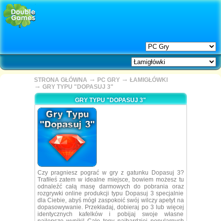
→
→
STRONA GŁÓWNA
PC GRY
ŁAMIGŁÓWKI
→
GRY TYPU "DOPASUJ 3"
GRY TYPU "DOPASUJ 3"
Czy pragniesz pograć w gry z gatunku Dopasuj 3?
Trafiłeś zatem w idealne miejsce, bowiem możesz tu
odnaleźć całą masę darmowych do pobrania oraz
rozgrywki online produkcji typu Dopasuj 3 specjalnie
dla Ciebie, abyś mógł zaspokoić swój wilczy apetyt na
dopasowywanie. Przekładaj, dobieraj po 3 lub więcej
identycznych kafelków i pobijaj swoje własne