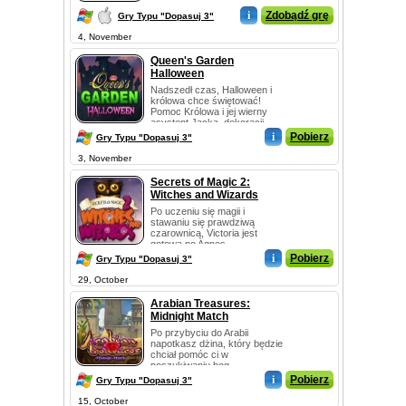
i
Zdobądź grę
Gry Typu "Dopasuj 3"
4, November
Queen's Garden
Halloween
Nadszedł czas, Halloween i
królowa chce świętować!
Pomoc Królowa i jej wierny
asystent Jacka, dekoracji
ogr...
i
Pobierz
Gry Typu "Dopasuj 3"
3, November
Secrets of Magic 2:
Witches and Wizards
Po uczeniu się magii i
stawaniu się prawdziwą
czarownicą, Victoria jest
gotowa po Agnes...
i
Pobierz
Gry Typu "Dopasuj 3"
29, October
Arabian Treasures:
Midnight Match
Po przybyciu do Arabii
napotkasz dżina, który będzie
chciał pomóc ci w
poszukiwaniu bog...
i
Pobierz
Gry Typu "Dopasuj 3"
15, October