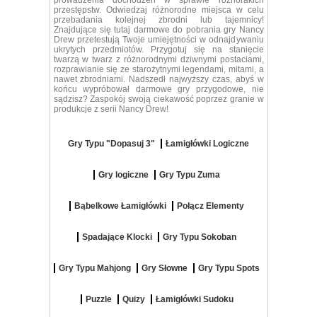
prowadzenia dochodzeń w sprawie różnorakich
przestępstw. Odwiedzaj różnorodne miejsca w celu
przebadania kolejnej zbrodni lub tajemnicy!
Znajdujące się tutaj darmowe do pobrania gry Nancy
Drew przetestują Twoje umiejętności w odnajdywaniu
ukrytych przedmiotów. Przygotuj się na stanięcie
twarzą w twarz z różnorodnymi dziwnymi postaciami,
rozprawianie się ze starożytnymi legendami, mitami, a
nawet zbrodniami. Nadszedł najwyższy czas, abyś w
końcu wypróbował darmowe gry przygodowe, nie
sądzisz? Zaspokój swoją ciekawość poprzez granie w
produkcje z serii Nancy Drew!
Gry Typu "Dopasuj 3"
Łamigłówki Logiczne
Gry logiczne
Gry Typu Zuma
Bąbelkowe Łamigłówki
Połącz Elementy
Spadające Klocki
Gry Typu Sokoban
Gry Typu Mahjong
Gry Słowne
Gry Typu Spots
Puzzle
Quizy
Łamigłówki Sudoku