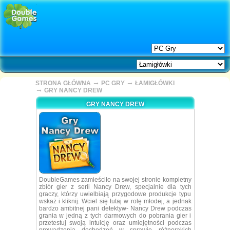
→
→
STRONA GŁÓWNA
PC GRY
ŁAMIGŁÓWKI
→
GRY NANCY DREW
GRY NANCY DREW
DoubleGames zamieściło na swojej stronie kompletny
zbiór gier z serii Nancy Drew, specjalnie dla tych
graczy, którzy uwielbiają przygodowe produkcje typu
wskaż i kliknij. Wciel się tutaj w rolę młodej, a jednak
bardzo ambitnej pani detektyw- Nancy Drew podczas
grania w jedną z tych darmowych do pobrania gier i
przetestuj swoją intuicję oraz umiejętności podczas