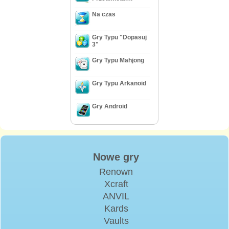
Na czas
Gry Typu "Dopasuj
3"
Gry Typu Mahjong
Gry Typu Arkanoid
Gry Android
Nowe gry
Renown
Xcraft
ANVIL
Kards
Vaults