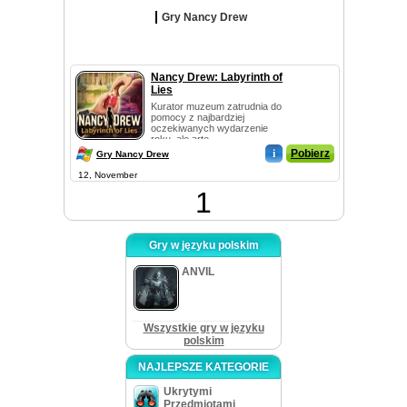
Gry Nancy Drew
Nancy Drew: Labyrinth of
Lies
Kurator muzeum zatrudnia do
pomocy z najbardziej
oczekiwanych wydarzenie
roku, ale arte...
i
Pobierz
Gry Nancy Drew
12, November
1
Gry w języku polskim
ANVIL
Wszystkie gry w języku
polskim
NAJLEPSZE KATEGORIE
Ukrytymi
Przedmiotami