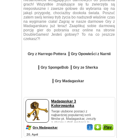
niesamowicie wciągających darmowych do pobrania
grach! Wszystkie znajdujące się tu zwierzęta są
nieposłuszne i zawsze gotowe do wybrania się na
jakąś przygodę, chociażby dookoła świata. Poszuć
zatem swój leniwy tryb życia bo nadszedł właśnie czas
na wyginanie ciała! Zagraj w nasze darmowe Gry z
Madagarskaru już teraz! Zaaplikuj sobie darmową
porcję gier do pobrania oraz online na stronie
DoubleGames! Jesteś gotowy? To na co jeszcze
czekasz?!
Gry z Harrego Pottera
Gry Opowieści z Narnii
Gry SpongeBob
Gry ze Sherka
Gry Madagaskar
Madagaskar 3
Kolorowanka
Twoje ulubione postaci z
najbardziej popularnej serii
filmów pt. Madagaskar, zeszły
z ekranu i dziś możesz je
spotkać w no...
i
_
Play
Gry Madagaskar
20, April