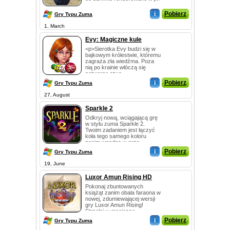
i
Pobierz
Gry Typu Zuma
1, March
Evy: Magiczne kule
<p>Sierotka Evy budzi się w
bajkowym królestwie, któremu
zagraża zła wiedźma. Poza
nią po krainie włóczą się
potworne stwo...
i
Pobierz
Gry Typu Zuma
27, August
Sparkle 2
Odkryj nową, wciągającą grę
w stylu zuma Sparkle 2.
Twoim zadaniem jest łączyć
koła tego samego koloru
zanim wpadną w prze...
i
Pobierz
Gry Typu Zuma
19, June
Luxor Amun Rising HD
Pokonaj zbuntowanych
książąt zanim obala faraona w
nowej, zdumiewającej wersji
gry Luxor Amun Rising!
Strzelaj w magiczne ...
i
Pobierz
Gry Typu Zuma