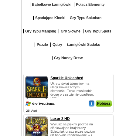
Bąbelkowe Łamigłówki
Połącz Elementy
Spadające Klocki
Gry Typu Sokoban
Gry Typu Mahjong
Gry Słowne
Gry Typu Spots
Puzzle
Quizy
Łamigłówki Sudoku
Gry Nancy Drew
Sparkle Unleashed
Ukryty świat tajemnicy ma
ulegli złowieszczym
ciemności. Teraz musi sobie
drogę przez ziemie upadłego,
Piec...
i
Pobierz
Gry Typu Zuma
25, April
Luxor 2 HD
Wyrusz na piękny podróż na
olśniewające krajobrazy
Egiptu jak grasz przez poziom
88 barwnie renderowane w j...