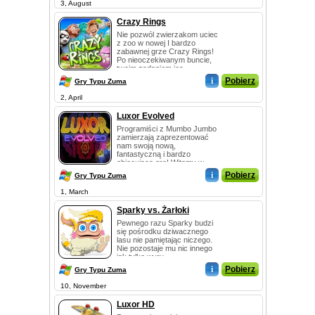
3, August
Crazy Rings
Nie pozwól zwierzakom uciec
z zoo w nowej I bardzo
zabawnej grze Crazy Rings!
Po nieoczekiwanym buncie,
twoim zadaniem jes...
i
Pobierz
Gry Typu Zuma
2, April
Luxor Evolved
Programiści z Mumbo Jumbo
zamierzają zaprezentować
nam swoją nową,
fantastyczną i bardzo
obiecująca grę! Witamy w
świecie ...
i
Pobierz
Gry Typu Zuma
1, March
Sparky vs. Żarłoki
Pewnego razu Sparky budzi
się pośrodku dziwacznego
lasu nie pamiętając niczego.
Nie pozostaje mu nic innego
jak tylko wyru...
i
Pobierz
Gry Typu Zuma
10, November
Luxor HD