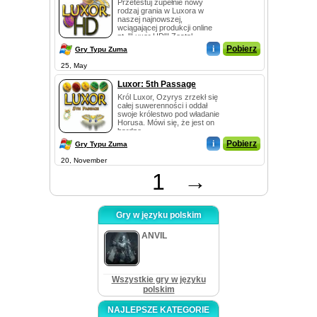
Przetestuj zupełnie nowy
rodzaj grania w Luxora w
naszej najnowszej,
wciągającej produkcji online
pt. "Luxor HD"! Został...
i
Pobierz
Gry Typu Zuma
25, May
Luxor: 5th Passage
Król Luxor, Ozyrys zrzekł się
całej suwerenności i oddał
swoje królestwo pod władanie
Horusa. Mówi się, że jest on
bardzo ...
i
Pobierz
Gry Typu Zuma
20, November
1
→
Gry w języku polskim
ANVIL
Wszystkie gry w języku
polskim
NAJLEPSZE KATEGORIE