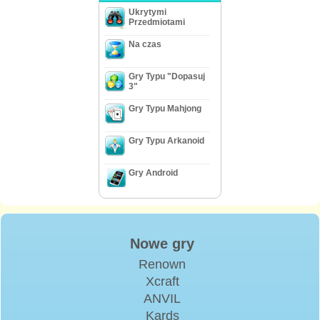
Ukrytymi
Przedmiotami
Na czas
Gry Typu "Dopasuj
3"
Gry Typu Mahjong
Gry Typu Arkanoid
Gry Android
Nowe gry
Renown
Xcraft
ANVIL
Kards