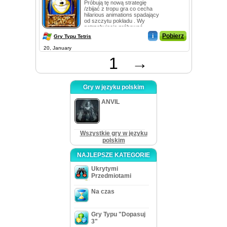
Próbują tę nową strategię
/zbijać z tropu gra co cecha
hilarious animations spadający
od szczytu pokładu . Wy
potrzebujecie próbować
oczys...
i
Pobierz
Gry Typu Tetris
20, January
1
→
Gry w języku polskim
ANVIL
Wszystkie gry w języku
polskim
NAJLEPSZE KATEGORIE
Ukrytymi
Przedmiotami
Na czas
Gry Typu "Dopasuj
3"