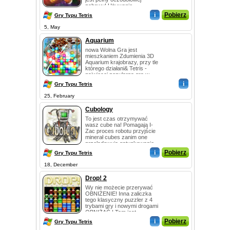
zabawy! Używanie
realistycznej fizyki...
i
Pobierz
Gry Typu Tetris
5, May
Aquarium
nowa Wolna Gra jest
mieszkaniem Zdumienia 3D
Aquarium krajobrazy, przy tle
którego działani& Tetris -
najwięcej popularna gra w
świecie. Ta...
i
Gry Typu Tetris
25, February
Cubology
To jest czas otrzymywać
wasz cube na! Pomagają I-
Zac proces robotu przyjście
minerał cubes zanim one
przeładowują gatunkowanie
platformy w tym...
i
Pobierz
Gry Typu Tetris
18, December
Drop! 2
Wy nie możecie przerywać
OBNIŻENIE! Inna zaliczka
tego klasyczny puzzler z 4
trybami gry i nowymi drogami
OBNIŻAĆ ! Tam jest
Krańcowy, Nabił...
i
Pobierz
Gry Typu Tetris