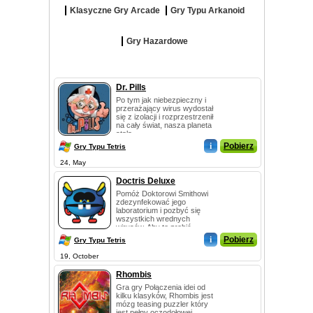
Klasyczne Gry Arcade
Gry Typu Arkanoid
Gry Hazardowe
Dr. Pills
Po tym jak niebezpieczny i
przerażający wirus wydostał
się z izolacji i rozprzestrzenił
na cały świat, nasza planeta
stała...
i
Pobierz
Gry Typu Tetris
24, May
Doctris Deluxe
Pomóż Doktorowi Smithowi
zdezynfekować jego
laboratorium i pozbyć się
wszystkich wrednych
wirusów. Aby to zrobić,
musisz p...
i
Pobierz
Gry Typu Tetris
19, October
Rhombis
Gra gry Połączenia idei od
kilku klasyków, Rhombis jest
mózg teasing puzzler który
jest pełny oczodołowej