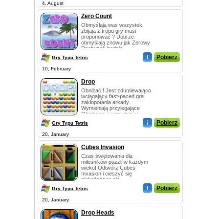
4, August
Zero Count
Obmyślają was wszystek
zbijają z tropu gry musi
proponować ? Dobrze
obmyślają znowu jak Zerowy
Rachunek będzie
kwestionować wasz wits i
i
Pobierz
Gry Typu Tetris
zdolnoś...
10, February
Drop
Obniżać ! Jest zdumiewająco
wciągający fast-paced gra
zakłopotania arkady.
Wymieniają przylegające
Obniżenia, i ustawiają w
szeregi trzy albo wi...
i
Pobierz
Gry Typu Tetris
20, January
Cubes Invasion
Czas świętowania dla
miłośników puzzli w każdym
wieku! Odtwórz Cubes
Invasion i cieszyć się
niekończącą się...
i
Pobierz
Gry Typu Tetris
20, January
Drop Heads