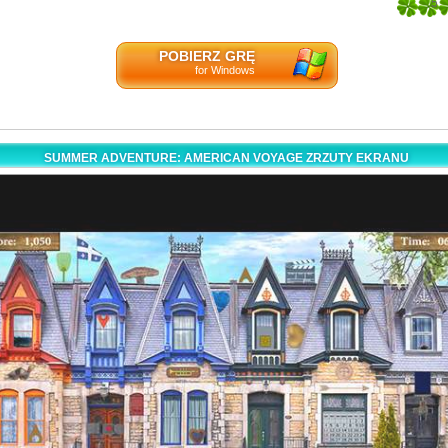
5
1
POBIERZ GRĘ
for Windows
SUMMER ADVENTURE: AMERICAN VOYAGE ZRZUTY EKRANU