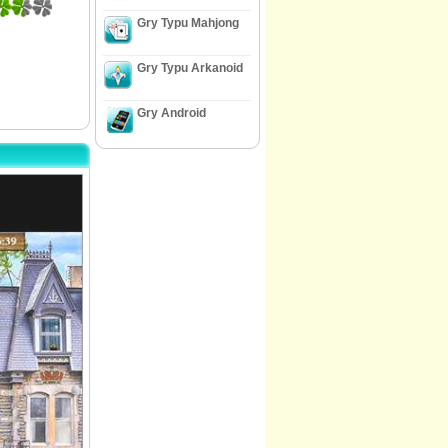
Gry Typu Mahjong
Gry Typu Arkanoid
Gry Android