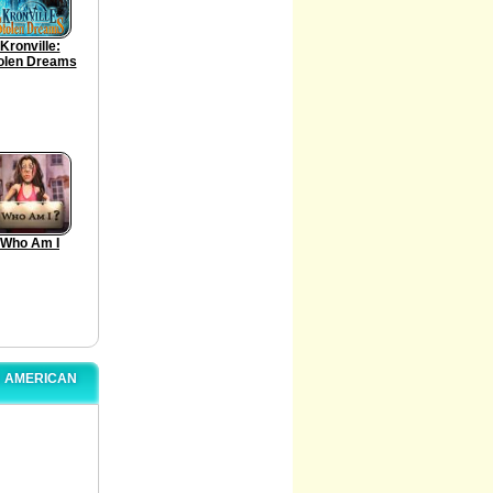
Kronville:
olen Dreams
Who Am I
: AMERICAN