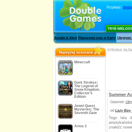
Przykład:
Bridg
TRYB WIELOO
Arcade & Akcji
Planszowe oraz w Karty
Ukrytymi
STRONA GŁÓ
Najwyżej oceniane gry
Minecraft
Dark Strokes:
The Legend of
Snow Kingdom.
Collector's
Summer Ad
Edition
Gatunek:
Ukr
Jewel Quest
Mysteries: The
od
Lazy Bay
Seventh Gate
Tego lata d
amerykańskie
Arma 3
znaleźć nowe 