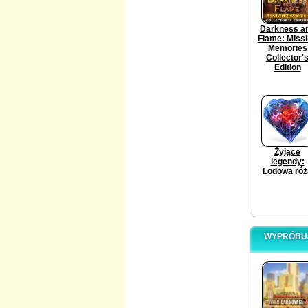
Darkness a
Flame: Miss
Memories
Collector'
Edition
Żyjące
legendy:
Lodowa róż
WYPRÓBUJ