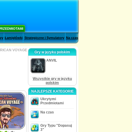
PRZEDMIOTAMI
wy
Łamigłówki
Strategiczne i Symulatory
Na czas
RICAN VOYAGE
Gry w języku polskim
ANVIL
Wszystkie gry w języku
polskim
NAJLEPSZE KATEGORIE
Ukrytymi
Przedmiotami
Na czas
Gry Typu "Dopasuj
3"