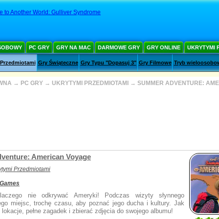
e to Another World: Gulliver Syndrome
SOBOWY
PC GRY
GRY NA MAC
DARMOWE GRY
GRY ONLINE
UKRYTYMI 
 Przedmiotami
Gry Świąteczne
Gry Typu "Dopasuj 3"
Gry Filmowe
Tryb wieloosobo
WNA
→
PC GRY
→
UKRYTYMI PRZEDMIOTAMI
→
SUMMER ADVENTURE: AME
venture: American Voyage
ytymi Przedmiotami
 Games
laczego nie odkrywać Ameryki! Podczas wizyty słynnego
go miejsc, trochę czasu, aby poznać jego ducha i kultury. Jak
lokacje, pełne zagadek i zbierać zdjęcia do swojego albumu!