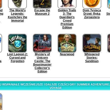
nd
The World's
Escape the
Golden Trails
Dom Tysiąca
ing
Legends:
Museum 2
3: The
Drzwi: Ręka
St
Kashchey the
Guardian's
Zoroastera
s
Immortal
Creed
Premium
Edition
Lost Lagoon 2:
Mystery of
Nearwood
Whispered
Cursed and
Unicorn
Stories:
a
Forgotten
Castle: The
Sandman
Beastmaster
Collector's
Edition
 WSPANIAŁE WCZEŚNIEJSZE I DALSZE CZĘŚCI GRY SUMMER ADVENTURE
VOYAGE