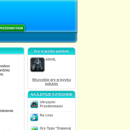
PRZEDMIOTAMI
Gry w języku polskim
ANVIL
milion
rdziej
ne.
Wszystkie gry w języku
polskim
NAJLEPSZE KATEGORIE
Ukrytymi
Przedmiotami
aistnienie
Na czas
Gry Typu "Dopasuj