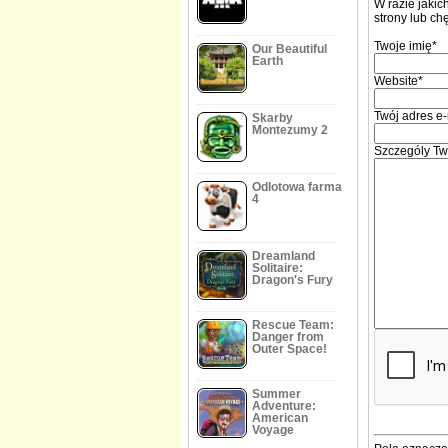
W razie jakic
strony lub ch
Twoje imię*
Our Beautiful
Earth
Website*
Twój adres e-
Skarby
Montezumy 2
Szczególy Two
Odlotowa farma
4
Dreamland
Solitaire:
Dragon's Fury
Rescue Team:
Danger from
Outer Space!
Summer
Adventure:
American
Voyage