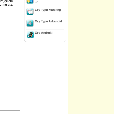
rzejęciem
3"
formularz:
Gry Typu Mahjong
Gry Typu Arkanoid
Gry Android