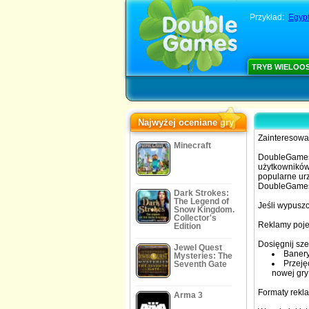
Przykład:
Egypt
TRYB WIELOO
Najwyżej oceniane gry
Zainteresow
Minecraft
DoubleGames 
użytkowników 
popularne urz
DoubleGames 
Dark Strokes:
The Legend of
Jeśli wypusz
Snow Kingdom.
Collector's
Reklamy poje
Edition
Dosięgnij sz
Jewel Quest
Banery
Mysteries: The
Przejęc
Seventh Gate
nowej gry
Formaty rekla
Arma 3