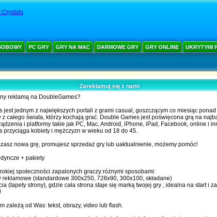
 Crystals
SOBOWY
PC GRY
GRY NA MAC
DARMOWE GRY
GRY ONLINE
UKRYTYMI 
Zareklamuj się z nami
any reklamą na DoubleGames?
jest jednym z największych portali z grami casual, goszczącym co miesiąc ponad 
z całego świata, którzy kochają grać. Double Games jest poświęcona grą na najba
ądzenia i platformy takie jak PC, Mac, Android, iPhone, iPad, Facebook, online i in
przyciąga kobiety i mężczyzn w wieku od 18 do 45.
czasz nowa grę, promujesz sprzedaż gry lub uaktualnienie, możemy pomóc!
dyncze + pakiety
erokiej społeczności zapalonych graczy różnymi sposobami:
 reklamowe (standardowe 300x250, 728x90, 300x100, składane)
ia (tapety strony), gdzie cała strona staje się marką twojej gry , idealna na start i z
!
m zależą od Was: tekst, obrazy, video lub flash.