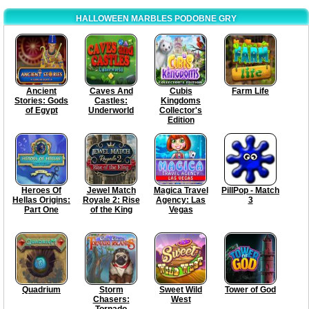
HALLOWEEN MARBLES PODOBNE GRY
Ancient
Caves And
Cubis
Farm Life
Stories: Gods
Castles:
Kingdoms
of Egypt
Underworld
Collector's
Edition
Heroes Of
Jewel Match
Magica Travel
PillPop - Match
Hellas Origins:
Royale 2: Rise
Agency: Las
3
Part One
of the King
Vegas
Quadrium
Storm
Sweet Wild
Tower of God
Chasers:
West
Tornado