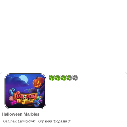
2.4545454545455
11
Halloween Marbles
Gatunek:
Łamigłówki
Gry Typu "Dopasuj 3"