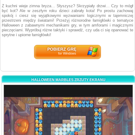
Z kuchni wieje zimna bryza… Słyszysz? Skrzypiały drzwi… Czy to mógł
być kot? Ale w zeszłym roku dzieci zabrały kota! Po prostu zachowaj
spokój i ciesz się wyjątkowymi wyzwaniami logicznymi w tajemniczej
przestrzeni między światami! Przeżyj różnorodne łamigłówki o tematyce
Halloween z zabawnymi mechanikami gry, w tym amforami i magicznymi
pieczęciami. Wypróbuj różne taktyki i sprawdź, czy uda ci się opanować te
sprytne i upiorne łamigłówki!
POBIERZ GRĘ
for Windows
HALLOWEEN MARBLES ZRZUTY EKRANU