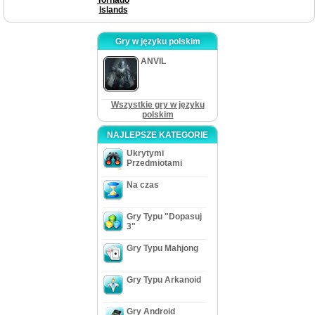
Islands
Gry w języku polskim
ANVIL
Wszystkie gry w języku
polskim
NAJLEPSZE KATEGORIE
Ukrytymi
Przedmiotami
Na czas
Gry Typu "Dopasuj
3"
Gry Typu Mahjong
Gry Typu Arkanoid
Gry Android