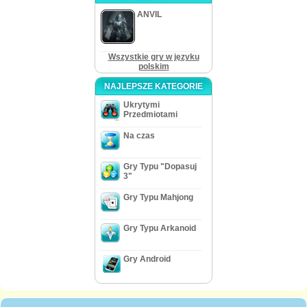
ANVIL
Wszystkie gry w języku
polskim
NAJLEPSZE KATEGORIE
Ukrytymi
Przedmiotami
Na czas
Gry Typu "Dopasuj
3"
Gry Typu Mahjong
Gry Typu Arkanoid
Gry Android