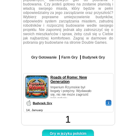
popularnych, darmowych gier do pobrania i
budowania. Czy jesteś gotowy na zostanie planistą i
władcą swojego miasta, który będzie w pełni
odpowiedzialny za jego zarządzanie oraz przyszłość?
Wybierz poprawne umiejscowienie budynków,
odpowiedni system zarządzania miastem, zatrudnij
robotników i rozpocznij budowanie wedle swojego
projektu. Nie zapomnij jednak aby zatroszczyć się o
swoich mieszkańców i spraw, żeby czuli się u Ciebie
jak najbardziej komfortowo. Zagraj w darmowe do
pobrania gry budowlane na stronie Double Games.
Gry Gotowanie
Farm Gry
Budynek Gry
Roads of Rome: New
Generation
Imperium Rzymskie był
bogaty i potężny. Wydawało
się, nic nie może zagrozić
jego pokoju...
i
Budynek Gry
14, January
1
Gry w języku polskim