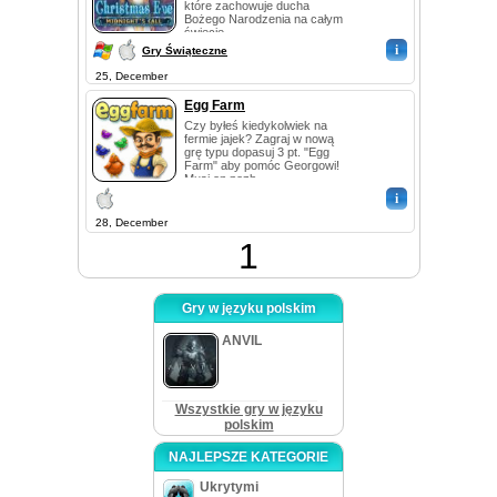
które zachowuje ducha
Bożego Narodzenia na całym
świecie....
i
Gry Świąteczne
25, December
Egg Farm
Czy byłeś kiedykolwiek na
fermie jajek? Zagraj w nową
grę typu dopasuj 3 pt. "Egg
Farm" aby pomóc Georgowi!
Musi on pozb...
i
28, December
1
Gry w języku polskim
ANVIL
Wszystkie gry w języku
polskim
NAJLEPSZE KATEGORIE
Ukrytymi