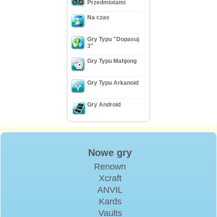
Przedmiotami
Na czas
Gry Typu "Dopasuj
3"
Gry Typu Mahjong
Gry Typu Arkanoid
Gry Android
Nowe gry
Renown
Xcraft
ANVIL
Kards
Vaults