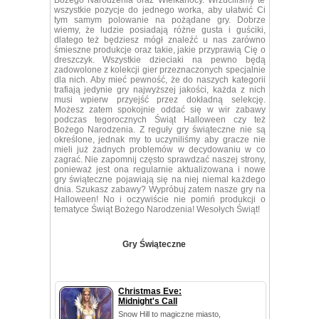
Bożego Narodzenia oraz WIelkanocy. Wrzuciliśmy te
wszystkie pozycje do jednego worka, aby ułatwić Ci
tym samym polowanie na pożądane gry. Dobrze
wiemy, że ludzie posiadają różne gusta i guściki,
dlatego też będziesz mógł znaleźć u nas zarówno
śmieszne produkcje oraz takie, jakie przyprawią Cię o
dreszczyk. Wszystkie dzieciaki na pewno będą
zadowolone z kolekcji gier przeznaczonych specjalnie
dla nich. Aby mieć pewność, że do naszych kategorii
trafiają jedynie gry najwyższej jakości, każda z nich
musi wpierw przyejść przez dokładną selekcję.
Możesz zatem spokojnie oddać się w wir zabawy
podczas tegorocznych Świąt Halloween czy też
Bożego Narodzenia. Z reguły gry świąteczne nie są
określone, jednak my to uczyniliśmy aby gracze nie
mieli już żadnych problemów w decydowaniu w co
zagrać. Nie zapomnij często sprawdzać naszej strony,
ponieważ jest ona regularnie aktualizowana i nowe
gry świąteczne pojawiają się na niej niemal każdego
dnia. Szukasz zabawy? Wypróbuj zatem nasze gry na
Halloween! No i oczywiście nie pomiń produkcji o
tematyce Świąt Bożego Narodzenia! Wesołych Świąt!
Gry Świąteczne
Christmas Eve:
Midnight's Call
Snow Hill to magiczne miasto,