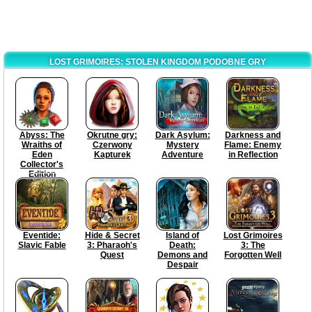
LOST GRIMOIRES: STOLEN KINGDOM PODOBNE GRY
Abyss: The
Okrutne gry:
Dark Asylum:
Darkness and
Wraiths of
Czerwony
Mystery
Flame: Enemy
Eden
Kapturek
Adventure
in Reflection
Collector's
Edition
Eventide:
Hide & Secret
Island of
Lost Grimoires
Slavic Fable
3: Pharaoh's
Death:
3: The
Quest
Demons and
Forgotten Well
Despair