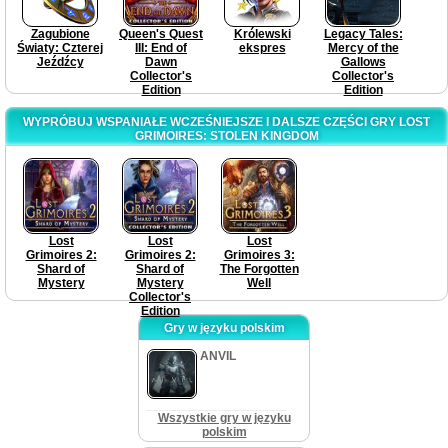
Zagubione
Queen's Quest
Królewski
Legacy Tales:
Światy: Czterej
III: End of
ekspres
Mercy of the
Jeźdźcy
Dawn
Gallows
Collector's
Collector's
Edition
Edition
WYPRÓBUJ WSPANIAŁE WCZEŚNIEJSZE I DALSZE CZĘŚCI GRY LOST
GRIMOIRES: STOLEN KINGDOM
Lost
Lost
Lost
Grimoires 2:
Grimoires 2:
Grimoires 3:
Shard of
Shard of
The Forgotten
Mystery
Mystery
Well
Collector's
Edition
Gry w języku polskim
ANVIL
Wszystkie gry w języku
polskim