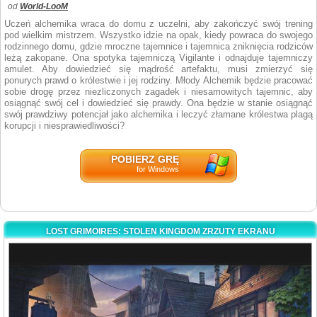
od
World-LooM
Uczeń alchemika wraca do domu z uczelni, aby zakończyć swój trening
pod wielkim mistrzem. Wszystko idzie na opak, kiedy powraca do swojego
rodzinnego domu, gdzie mroczne tajemnice i tajemnica zniknięcia rodziców
leżą zakopane. Ona spotyka tajemniczą Vigilante i odnajduje tajemniczy
amulet. Aby dowiedzieć się mądrość artefaktu, musi zmierzyć się
ponurych prawd o królestwie i jej rodziny. Młody Alchemik będzie pracować
sobie drogę przez niezliczonych zagadek i niesamowitych tajemnic, aby
osiągnąć swój cel i dowiedzieć się prawdy. Ona będzie w stanie osiągnąć
swój prawdziwy potencjał jako alchemika i leczyć złamane królestwa plagą
korupcji i niesprawiedliwości?
POBIERZ GRĘ
for Windows
LOST GRIMOIRES: STOLEN KINGDOM ZRZUTY EKRANU