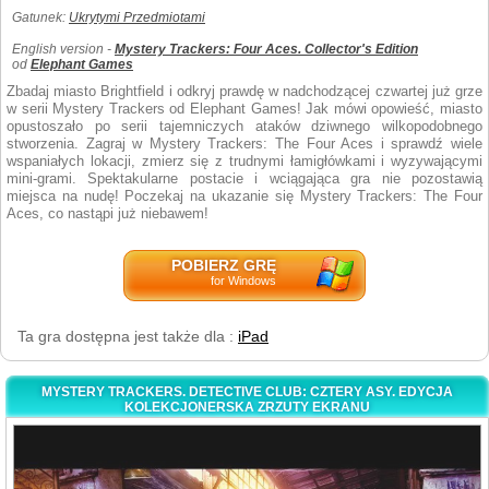
Gatunek:
Ukrytymi Przedmiotami
English version -
Mystery Trackers: Four Aces. Collector's Edition
od
Elephant Games
Zbadaj miasto Brightfield i odkryj prawdę w nadchodzącej czwartej już grze
w serii Mystery Trackers od Elephant Games! Jak mówi opowieść, miasto
opustoszało po serii tajemniczych ataków dziwnego wilkopodobnego
stworzenia. Zagraj w Mystery Trackers: The Four Aces i sprawdź wiele
wspaniałych lokacji, zmierz się z trudnymi łamigłówkami i wyzywającymi
mini-grami. Spektakularne postacie i wciągająca gra nie pozostawią
miejsca na nudę! Poczekaj na ukazanie się Mystery Trackers: The Four
Aces, co nastąpi już niebawem!
POBIERZ GRĘ
for Windows
Ta gra dostępna jest także dla :
iPad
MYSTERY TRACKERS. DETECTIVE CLUB: CZTERY ASY. EDYCJA
KOLEKCJONERSKA ZRZUTY EKRANU