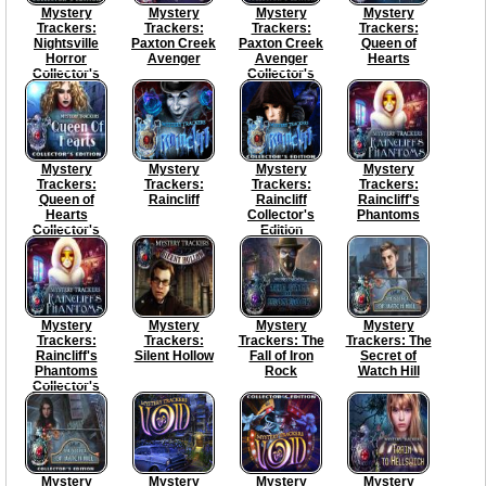
Mystery
Mystery
Mystery
Mystery
Trackers:
Trackers:
Trackers:
Trackers:
Nightsville
Paxton Creek
Paxton Creek
Queen of
Horror
Avenger
Avenger
Hearts
Collector's
Collector's
Edition
Edition
Mystery
Mystery
Mystery
Mystery
Trackers:
Trackers:
Trackers:
Trackers:
Queen of
Raincliff
Raincliff
Raincliff's
Hearts
Collector's
Phantoms
Collector's
Edition
Edition
Mystery
Mystery
Mystery
Mystery
Trackers:
Trackers:
Trackers: The
Trackers: The
Raincliff's
Silent Hollow
Fall of Iron
Secret of
Phantoms
Rock
Watch Hill
Collector's
Edition
Mystery
Mystery
Mystery
Mystery