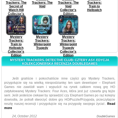
Trackers: The
Trackers: The
Trackers: The
Trackers:
Secret of
Void
Void
Train to
Watch Hill
Collector's
Hellswich
Collector's
Edition
Edition
Mystery
Mystery
Mystery
Trackers:
Trackers:
Trackers:
Train to
Winterpoint
Winterpoint
Hellswich
Tragedy
Tragedy
Collector's
Collector's
Edition
Edition
MYSTERY TRACKERS. DETECTIVE CLUB: CZTERY ASY. EDYCJA
KOLEKCJONERSKA RECENZJA DOUBLEGAMES
Jeśli graliście i pokochaliście inne części gry Mystery Trackers,
przygotujcie się na wielką niespodziankę: ten sam deweloper – Elephant
Games nie zawiódł wam i wypuścił na rynek całkiem nową grę HO
zatytułowanej Mystery Trackers: Four Aces, która jest już czwarta grą tejże
serii. Jeśli jesteście ciekawi by sprawdzić czy Elephant Games po raz kolejny
dowiodła, że potrafi stworzyć dobre gry HO/Puzzle/Przygoda, przeczytajcie
resztę naszej recenzji i przygotujcie się na przygodę swojego życia!
..
Read
more
Mystery Trackers: Four Aces jest gra single player HO/Puzzle/Przygoda,
24, October 2012
DoubleGames