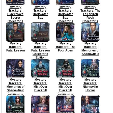
Mystery
Mystery
Mystery
Mystery
Trackers:
Trackers:
Trackers:
Trackers: The
Blackrow's
Darkwater
Darkwater
Fall of Iron
Secret
Bay
Bay
Rock
Collector's
Collector's
Collector's
Edition
Edition
Edition
Mystery
Mystery
Mystery
Mystery
Trackers:
Trackers:
Trackers: The
Trackers:
Fatal Lesson
Fatal Lesson
Four Aces
Memories of
Collector's
Shadowfield
Edition
Mystery
Mystery
Mystery
Mystery
Trackers:
Trackers:
Trackers:
Trackers:
Memories of
Mist Over
Mist Over
Nightsville
Shadowfield
Blackhill
Blackhill
Horror
Collector's
Collector's
Edition
Edition