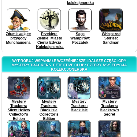
kolekcjonerska
Zdumiewające
Przeklęte
Saga
Whispered
przygody
Ziemie: Miasto
Wampirów:
Stories:
Munchausena
Cienia Edycja
Początek
Sandman
Kolekcjonerska
WYPRÓBUJ WSPANIAŁE WCZEŚNIEJSZE I DALSZE CZĘŚCI GRY
MYSTERY TRACKERS. DETECTIVE CLUB: CZTERY ASY. EDYCJA
KOLEKCJONERSKA
Mystery
Mystery
Mystery
Mystery
Trackers:
Trackers:
Trackers:
Trackers:
Silent Hollow
Black Isle
Black Isle
Blackrow's
Collector's
Collector's
Secret
Edition
Edition