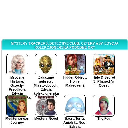
MYSTERY TRACKERS. DETECTIVE CLUB: CZTERY ASY. EDYCJA
KOLEKCJONERSKA PODOBNE GRY
Mroczne
Zakazane
Hidden Object:
Hide & Secret
Historie:
sekrety:
Home
3: Pharaoh's
Grzechy
Miasto obcych.
Makeover 2
Quest
Przodków.
Edycja
Edycja
kolekcjonerska
Kolekcjonerska
Mediterranean
Mystery Novel
Sacra Terra:
The Fog
Journey
Anielska Noc-
Edycja