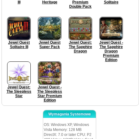
III
Heritage
Premium
Solitaire
Double Pack
Jewel Quest
Jewel Quest
Jewel Quest:
Jewel Quest -
Solitaire III
Super Pack
The Sapphire
The Sapphire
Dragon
Dragon
Premium
Edition
Jewel Quest:
Jewel Quest -
The Sleepless
The Sleepless
Star
Star Premium
Edition
Wymagania Systemowe
OS: Windows XP, Windows
Vista Memory: 128 MB
DirectX: 7.0 or later CPU: P2