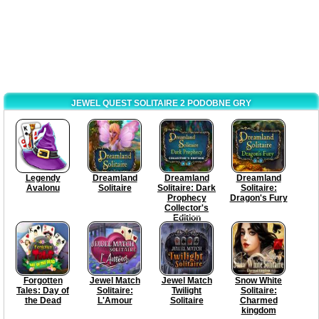
JEWEL QUEST SOLITAIRE 2 PODOBNE GRY
Legendy
Dreamland
Dreamland
Dreamland
Avalonu
Solitaire
Solitaire: Dark
Solitaire:
Prophecy
Dragon's Fury
Collector's
Edition
Forgotten
Jewel Match
Jewel Match
Snow White
Tales: Day of
Solitaire:
Twilight
Solitaire:
the Dead
L'Amour
Solitaire
Charmed
kingdom