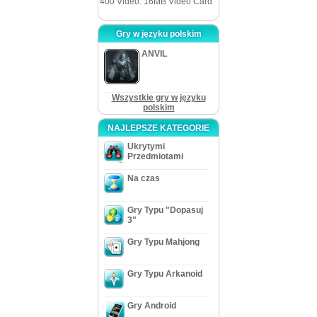
400 Video: 16MB Video Card
Gry w języku polskim
ANVIL
Wszystkie gry w języku
polskim
NAJLEPSZE KATEGORIE
Ukrytymi
Przedmiotami
Na czas
Gry Typu "Dopasuj
3"
Gry Typu Mahjong
Gry Typu Arkanoid
Gry Android