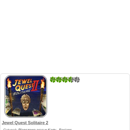
3.0376569037657
239
Jewel Quest Solitaire 2