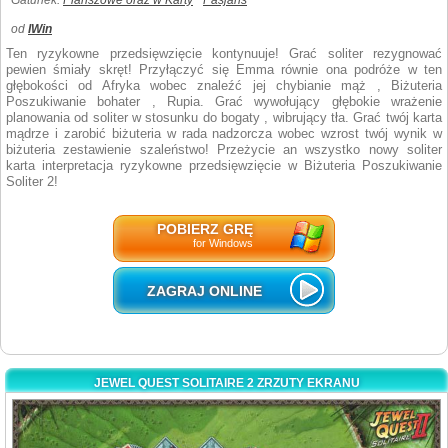
Gatunek:
Planszowe oraz w Karty
Pasjans
od
IWin
Ten ryzykowne przedsięwzięcie kontynuuje! Grać soliter rezygnować
pewien śmiały skręt! Przyłączyć się Emma równie ona podróże w ten
głębokości od Afryka wobec znaleźć jej chybianie mąż , Biżuteria
Poszukiwanie bohater , Rupia. Grać wywołujący głębokie wrażenie
planowania od soliter w stosunku do bogaty , wibrujący tła. Grać twój karta
mądrze i zarobić biżuteria w rada nadzorcza wobec wzrost twój wynik w
biżuteria zestawienie szaleństwo! Przeżycie an wszystko nowy soliter
karta interpretacja ryzykowne przedsięwzięcie w Biżuteria Poszukiwanie
Soliter 2!
POBIERZ GRĘ
for Windows
ZAGRAJ ONLINE
JEWEL QUEST SOLITAIRE 2 ZRZUTY EKRANU