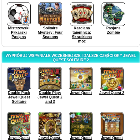
Mistrzowski
Solitaire
Karciana
Pasjans
Piłkarski
Mystery: Four
tajemnica:
Zombie
Pasjans
Seasons
Skradziona
moc
WYPRÓBUJ WSPANIAŁE WCZEŚNIEJSZE I DALSZE CZĘŚCI GRY JEWEL
QUEST SOLITAIRE 2
Double Pack
Double Play:
Jewel Quest
Jewel Quest 2
Jewel Quest
Jewel Quest 2
Solitaire
and 3
Jewel Quest
Jewel Quest:
Jewel Quest
Jewel Quest