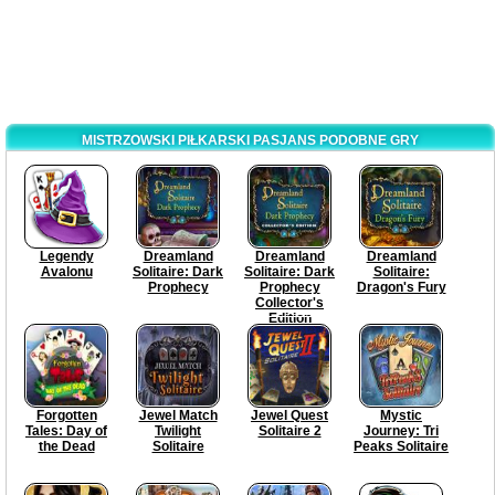
MISTRZOWSKI PIŁKARSKI PASJANS PODOBNE GRY
Legendy
Dreamland
Dreamland
Dreamland
Avalonu
Solitaire: Dark
Solitaire: Dark
Solitaire:
Prophecy
Prophecy
Dragon's Fury
Collector's
Edition
Forgotten
Jewel Match
Jewel Quest
Mystic
Tales: Day of
Twilight
Solitaire 2
Journey: Tri
the Dead
Solitaire
Peaks Solitaire