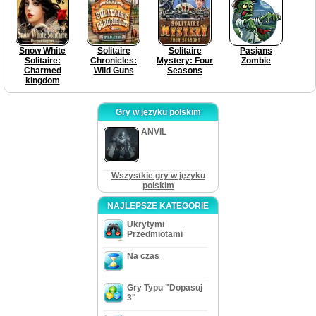
Snow White
Solitaire
Solitaire
Pasjans
Solitaire:
Chronicles:
Mystery: Four
Zombie
Charmed
Wild Guns
Seasons
kingdom
Gry w języku polskim
ANVIL
Wszystkie gry w języku
polskim
NAJLEPSZE KATEGORIE
Ukrytymi
Przedmiotami
Na czas
Gry Typu "Dopasuj
3"