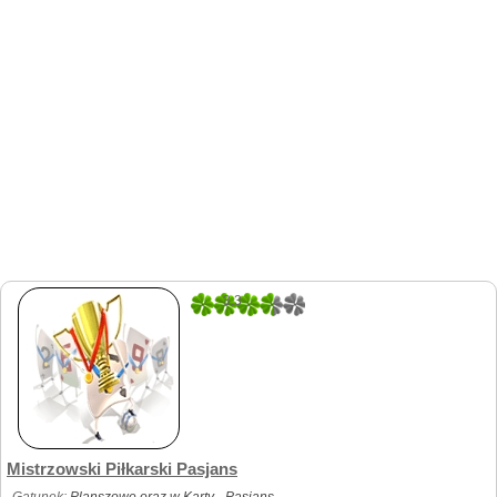
3.3
20
Mistrzowski Piłkarski Pasjans