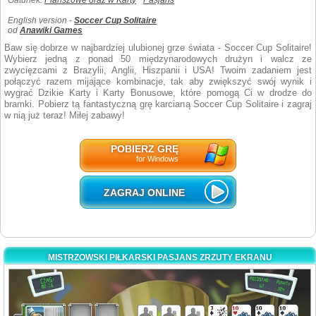
Gatunek:
Planszowe oraz w Karty
Pasjans
English version -
Soccer Cup Solitaire
od
Anawiki Games
Baw się dobrze w najbardziej ulubionej grze świata - Soccer Cup Solitaire!
Wybierz jedną z ponad 50 międzynarodowych drużyn i walcz ze
zwycięzcami z Brazylii, Anglii, Hiszpanii i USA! Twoim zadaniem jest
połączyć razem mijające kombinacje, tak aby zwiększyć swój wynik i
wygrać Dzikie Karty i Karty Bonusowe, które pomogą Ci w drodze do
bramki. Pobierz tą fantastyczną grę karcianą Soccer Cup Solitaire i zagraj
w nią już teraz! Miłej zabawy!
POBIERZ GRĘ
for Windows
ZAGRAJ ONLINE
MISTRZOWSKI PIŁKARSKI PASJANS ZRZUTY EKRANU