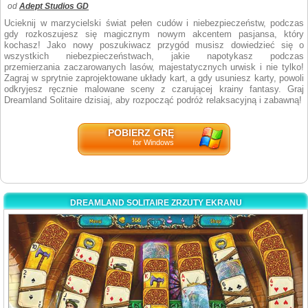
od
Adept Studios GD
Ucieknij w marzycielski świat pełen cudów i niebezpieczeństw, podczas
gdy rozkoszujesz się magicznym nowym akcentem pasjansa, który
kochasz! Jako nowy poszukiwacz przygód musisz dowiedzieć się o
wszystkich niebezpieczeństwach, jakie napotykasz podczas
przemierzania zaczarowanych lasów, majestatycznych urwisk i nie tylko!
Zagraj w sprytnie zaprojektowane układy kart, a gdy usuniesz karty, powoli
odkryjesz ręcznie malowane sceny z czarującej krainy fantasy. Graj
Dreamland Solitaire dzisiaj, aby rozpocząć podróż relaksacyjną i zabawną!
POBIERZ GRĘ
for Windows
DREAMLAND SOLITAIRE ZRZUTY EKRANU