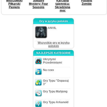
Mistrzowski
Solitaire
Karciana
Pasjans
Piłkarski
Mystery: Four
tajemnica:
Zombie
Pasjans
Seasons
Skradziona
moc
Gry w języku polskim
ANVIL
Wszystkie gry w języku
polskim
NAJLEPSZE KATEGORIE
Ukrytymi
Przedmiotami
Na czas
Gry Typu "Dopasuj
3"
Gry Typu Mahjong
Gry Typu Arkanoid