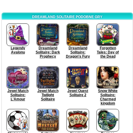
DREAMLAND SOLITAIRE PODOBNE GRY
Legendy
Dreamland
Dreamland
Forgotten
Avalonu
Solitaire: Dark
Solitaire:
Tales: Day of
Prophecy
Dragon's Fury
the Dead
Jewel Match
Jewel Match
Jewel Quest
Snow White
Solitaire:
Twilight
Solitaire 2
Solitaire:
L'Amour
Solitaire
Charmed
kingdom