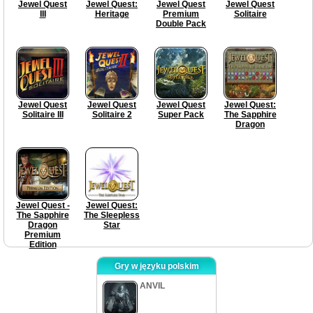
Jewel Quest
Jewel Quest:
Jewel Quest
Jewel Quest
III
Heritage
Premium
Solitaire
Double Pack
Jewel Quest
Jewel Quest
Jewel Quest
Jewel Quest:
Solitaire III
Solitaire 2
Super Pack
The Sapphire
Dragon
Jewel Quest -
Jewel Quest:
The Sapphire
The Sleepless
Dragon
Star
Premium
Edition
Gry w języku polskim
ANVIL