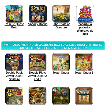
Rescue Quest
Spooky Bonus
The Trials of
Zagadki w
Gold
Olympus
podróży:
Wyprawa do
Indii
WYPRÓBUJ WSPANIAŁE WCZEŚNIEJSZE I DALSZE CZĘŚCI GRY JEWEL
QUEST - THE SLEEPLESS STAR PREMIUM EDITION
Double Pack
Double Play:
Jewel Quest
Jewel Quest 2
Jewel Quest
Jewel Quest 2
Solitaire
and 3