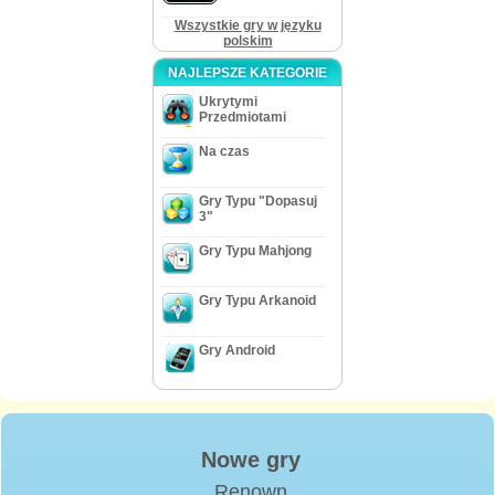
Wszystkie gry w języku
polskim
NAJLEPSZE KATEGORIE
Ukrytymi
Przedmiotami
Na czas
Gry Typu "Dopasuj
3"
Gry Typu Mahjong
Gry Typu Arkanoid
Gry Android
Nowe gry
Renown