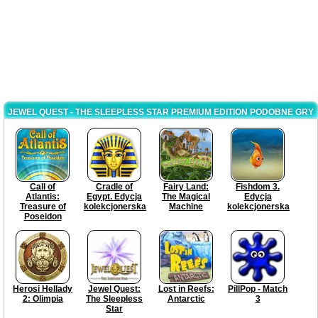
JEWEL QUEST - THE SLEEPLESS STAR PREMIUM EDITION PODOBNE GRY
Call of
Cradle of
Fairy Land:
Fishdom 3.
Atlantis:
Egypt. Edycja
The Magical
Edycja
Treasure of
kolekcjonerska
Machine
kolekcjonerska
Poseidon
Herosi Hellady
Jewel Quest:
Lost in Reefs:
PillPop - Match
2: Olimpia
The Sleepless
Antarctic
3
Star