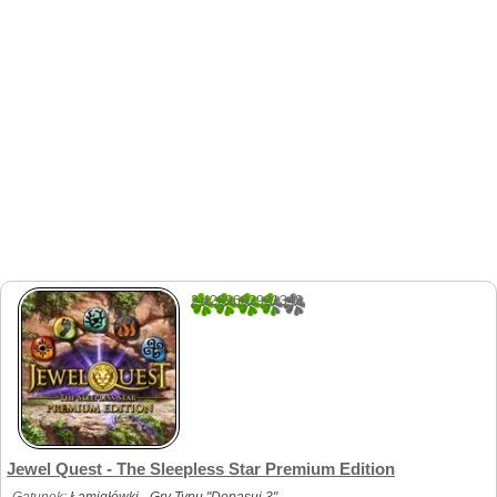
2.4269662921348
178
Jewel Quest - The Sleepless Star Premium Edition