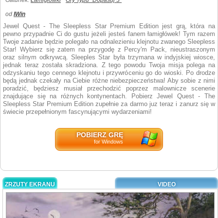
Gatunek:
Łamigłówki
Gry Typu "Dopasuj 3"
od
IWin
Jewel Quest - The Sleepless Star Premium Edition jest grą, która na
pewno przypadnie Ci do gustu jeżeli jesteś fanem łamigłówek! Tym razem
Twoje zadanie będzie polegało na odnalezieniu klejnotu zwanego Sleepless
Star! Wybierz się zatem na przygodę z Percy'm Pack, nieustraszonym
oraz silnym odkrywcą. Sleeples Star była trzymana w indyjskiej wiosce,
jednak teraz została skradziona. Z tego powodu Twoja misja polega na
odzyskaniu tego cennego klejnotu i przywróceniu go do wioski. Po drodze
będą jednak czekały na Ciebie różne niebezpieczeństwa! Aby sobie z nimi
poradzić, będziesz musiał przechodzić poprzez malownicze scenerie
znajdujące się na różnych kontynentach. Pobierz Jewel Quest - The
Sleepless Star Premium Edition zupełnie za darmo juz teraz i zanurz się w
świecie przepełnionym fascynującymi wydarzeniami!
POBIERZ GRĘ
for Windows
ZRZUTY EKRANU
VIDEO