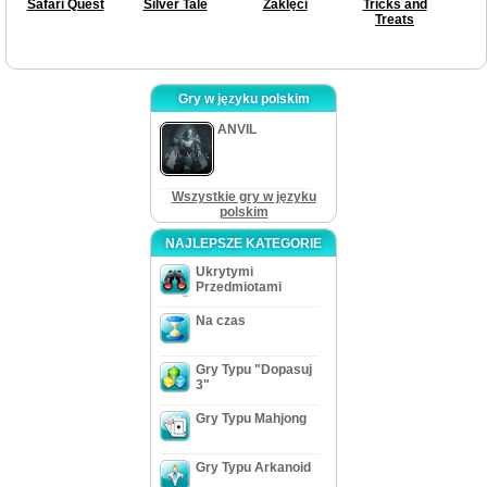
Safari Quest
Silver Tale
Zaklęci
Tricks and
Treats
Gry w języku polskim
ANVIL
Wszystkie gry w języku
polskim
NAJLEPSZE KATEGORIE
Ukrytymi
Przedmiotami
Na czas
Gry Typu "Dopasuj
3"
Gry Typu Mahjong
Gry Typu Arkanoid