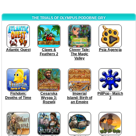
THE TRIALS OF OLYMPUS PODOBNE GRY
Atlantic Quest
Claws &
Clover Tale:
Psia Agencja
Feathers 2
The Magic
Valley
Fishdom:
Cesarska
Imperial
PillPop - Match
Depths of Time
Wyspa 3:
Island: Birth of
3
Rozwój
an Empire