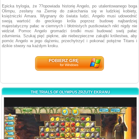
Epicka trylogia, że ??opowiada historię Angelo, po utalentowanego boga
Olimpu, zesłany na Ziemię do zakochania się w ludzkiej kobiety,
księżniczki Amara. Wygnany do świata ludzi, Angelo musi udowodnić
swoją wartość do greckiego króla poprzez budowę najbardziej
majestatyczny pałac w ciemnych i błotnistych pustkowiach nikt nigdy nie
widział. Pomoc Angelo gromadzi środki musi budować swój pałac
zdumienia. Szukaj pięć piękne, ale niebezpieczne zakątki królestwa, aby
pomóc Angelo w jego dążeniu, przechytrzyć i pokonać potężne Titans i
dzikie stwory na każdym kroku.
POBIERZ GRĘ
for Windows
THE TRIALS OF OLYMPUS ZRZUTY EKRANU