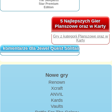
The Sleepless
Star Premium
Edition
5 Najlepszych Gier
5 Najlepszych Gier
Planszowe oraz w Karty
Planszowe oraz w Karty
Gry z kategorii Planszowe oraz w
Karty
komentarze dla Jewel Quest Solitaire 2
komentarze dla Jewel Quest Solitaire 2
Nowe gry
Renown
Xcraft
ANVIL
Kards
Vaults