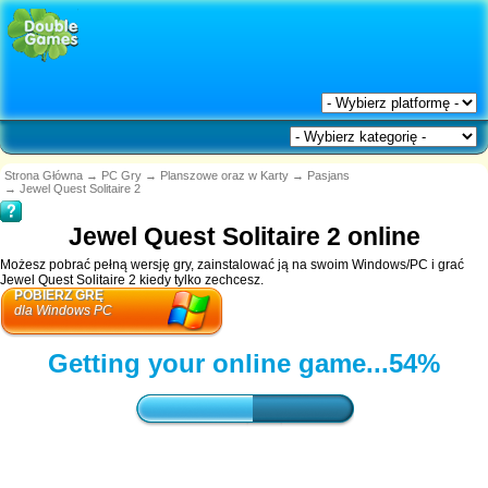
Strona Główna
→
PC Gry
→
Planszowe oraz w Karty
→
Pasjans
→
Jewel Quest Solitaire 2
Jewel Quest Solitaire 2 online
Możesz pobrać pełną wersję gry, zainstalować ją na swoim Windows/PC i grać
Jewel Quest Solitaire 2 kiedy tylko zechcesz.
POBIERZ GRĘ
dla Windows PC
Getting your online game...
56%