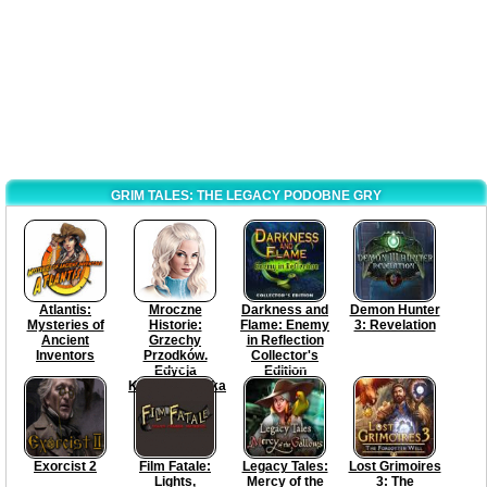
GRIM TALES: THE LEGACY PODOBNE GRY
Atlantis:
Mroczne
Darkness and
Demon Hunter
Mysteries of
Historie:
Flame: Enemy
3: Revelation
Ancient
Grzechy
in Reflection
Inventors
Przodków.
Collector's
Edycja
Edition
Kolekcjonerska
Exorcist 2
Film Fatale:
Legacy Tales:
Lost Grimoires
Lights,
Mercy of the
3: The