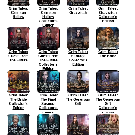
Grim Tales:
Grim Tales:
Grim Tales:
Grim Tales:
Crimson
Crimson
Graywitch
Graywitch
Hollow
Hollow
Collector's
Collector's
Edition
Edition
Grim Tales:
Grim Tales:
Grim Tales:
Grim Tales:
Guest From
Guest From
Heritage
The Bride
The Future
The Future
Collector's
Collector's
Edition
Edition
Grim Tales:
Grim Tales:
Grim Tales:
Grim Tales:
The Bride
The Final
The Generous
The Generous
Collector's
Suspect
Gift
Gift
Edition
Collector's
Collector's
Edition
Edition