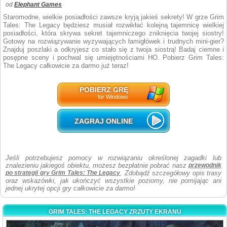
od
Elephant Games
Staromodne, wielkie posiadłości zawsze kryją jakieś sekrety! W grze Grim
Tales: The Legacy będziesz musiał rozwikłać kolejną tajemnicę wielkiej
posiadłości, która skrywa sekret tajemniczego zniknięcia twojej siostry!
Gotowy na rozwiązywanie wyzywających łamigłówek i trudnych mini-gier?
Znajduj poszlaki a odkryjesz co stało się z twoja siostrą! Badaj ciemne i
posępne sceny i pochwal się umiejętnościami HO. Pobierz Grim Tales:
The Legacy całkowicie za darmo już teraz!
POBIERZ GRĘ
for Windows
ZAGRAJ ONLINE
Jeśli potrzebujesz pomocy w rozwiązaniu określonej zagadki lub
znalezieniu jakiegoś obiektu, możesz bezpłatnie pobrać nasz
przewodnik
po strategii gry Grim Tales: The Legacy
. Zdobądź szczegółowy opis trasy
oraz wskazówki, jak ukończyć wszystkie poziomy, nie pomijając ani
jednej ukrytej opcji gry całkowicie za darmo!
GRIM TALES: THE LEGACY ZRZUTY EKRANU