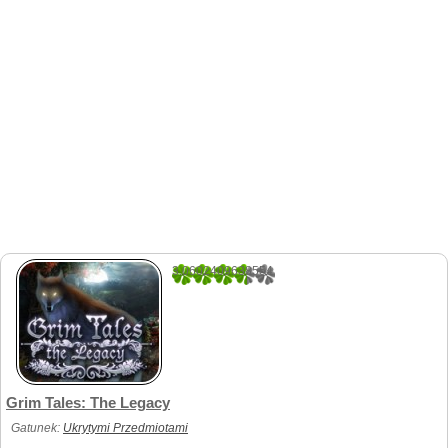
3.0602409638554
83
Grim Tales: The Legacy
Gatunek:
Ukrytymi Przedmiotami