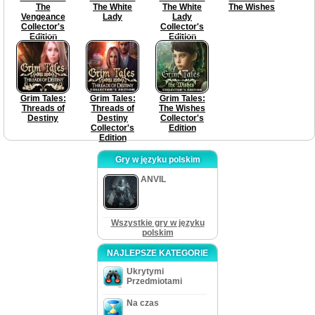
The
The White
The White
The Wishes
Vengeance
Lady
Lady
Collector's
Collector's
Edition
Edition
Grim Tales:
Grim Tales:
Grim Tales:
Threads of
Threads of
The Wishes
Destiny
Destiny
Collector's
Collector's
Edition
Edition
Gry w języku polskim
ANVIL
Wszystkie gry w języku
polskim
NAJLEPSZE KATEGORIE
Ukrytymi
Przedmiotami
Na czas