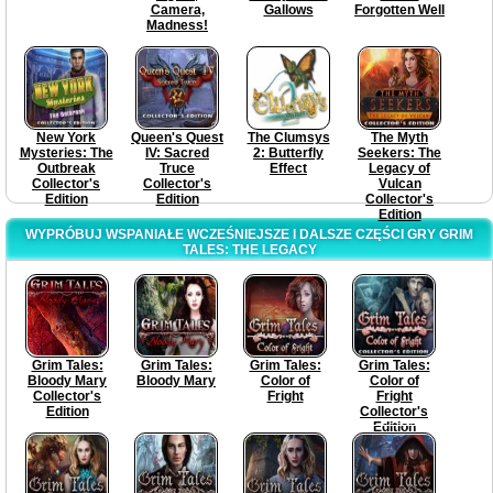
Camera,
Gallows
Forgotten Well
Madness!
New York
Queen's Quest
The Clumsys
The Myth
Mysteries: The
IV: Sacred
2: Butterfly
Seekers: The
Outbreak
Truce
Effect
Legacy of
Collector's
Collector's
Vulcan
Edition
Edition
Collector's
Edition
WYPRÓBUJ WSPANIAŁE WCZEŚNIEJSZE I DALSZE CZĘŚCI GRY GRIM
TALES: THE LEGACY
Grim Tales:
Grim Tales:
Grim Tales:
Grim Tales:
Bloody Mary
Bloody Mary
Color of
Color of
Collector's
Fright
Fright
Edition
Collector's
Edition