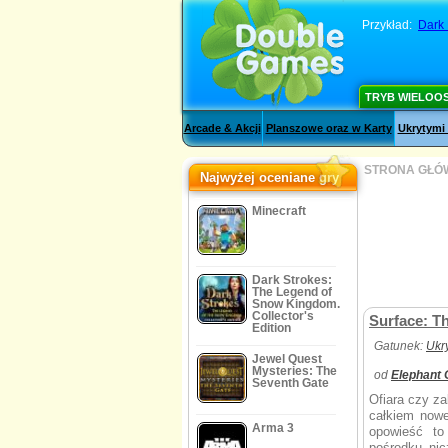
Przykład:
Dark 
TRYB WIELOO
Arcade & Akcji
Planszowe oraz w Karty
Ukrytymi
STRONA GŁÓ
Najwyżej oceniane gry
Minecraft
Dark Strokes:
The Legend of
Snow Kingdom.
Collector's
Surface: T
Edition
Gatunek:
Ukr
Jewel Quest
Mysteries: The
od
Elephant
Seventh Gate
Ofiara czy za
całkiem nowe
Arma 3
opowieść to
pośrodku nic