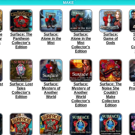
MAKE
he
Surface: The
Surface:
Surface:
Surface:
S
ty
Pantheon
Alone in the
Alone in the
Game of
s
Collector's
Mist
Mist
Gods
Edition
Collector's
Co
Edition
st
Surface: Lost
Surface:
Surface:
Surface: The
S
Tales
Mystery of
Mystery of
Noise She
Pro
Collector's
Another
Another
Couldn't
Edition
World
World
Make
Collector's
Collectors
Edition
Edition