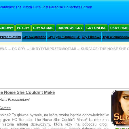
Parables: The Match Girl's Lost Paradise Collector's Edition
SOBOWY
PC GRY
GRY NA MAC
DARMOWE GRY
GRY ONLINE
UKRYTYMI 
 Przedmiotami
Gry Świąteczne
Gry Typu "Dopasuj 3"
Gry Filmowe
Tryb wieloosobo
WNA
→
PC GRY
→
UKRYTYMI PRZEDMIOTAMI
→
SURFACE: THE NOISE SHE 
he Noise She Couldn't Make
ytymi Przedmiotami
 Games
bójca? To główne pytanie, na które trzeba będzie odpowiedzieć w
j grze HO Surface: The Noise She Couldn't Make! Ta mroczna
 historia młodej dziewczyny, która leży na poboczu drogi,
zego, zakrwawiony nóż leży nieopodal, jednak dziewczyna nie