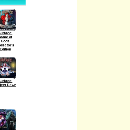
urface:
Game of
Gods
llector's
Edition
urface:
ject Dawn