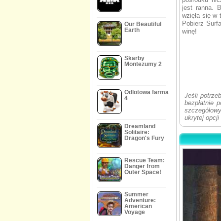
jest ranna. 
wzięła się w
Pobierz Surf
Our Beautiful
Earth
winę!
Skarby
Montezumy 2
Odlotowa farma
Jeśli potrze
4
bezpłatnie 
szczegółowy
ukrytej opcj
Dreamland
Solitaire:
Dragon's Fury
Rescue Team:
Danger from
Outer Space!
Summer
Adventure:
American
Voyage