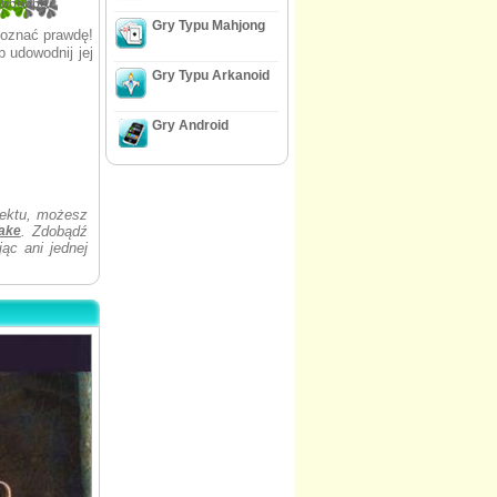
66666667
Gry Typu Mahjong
poznać prawdę!
 udowodnij jej
Gry Typu Arkanoid
Gry Android
biektu, możesz
Make
. Zdobądź
ąc ani jednej