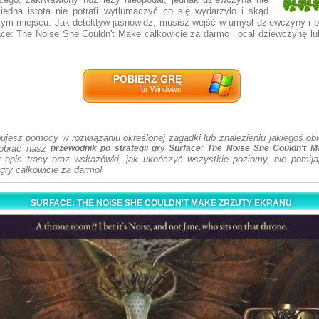
4.66666
Biedna istota nie potrafi wytłumaczyć co się wydarzyło i skąd
6
 tym miejscu. Jak detektyw-jasnowidz, musisz wejść w umysł dziewczyny i 
ace: The Noise She Couldn't Make całkowicie za darmo i ocal dziewczynę lub
POBIERZ GRĘ
for Windows
bujesz pomocy w rozwiązaniu określonej zagadki lub znalezieniu jakiegoś o
pobrać nasz
przewodnik po strategii gry Surface: The Noise She Couldn't 
 opis trasy oraz wskazówki, jak ukończyć wszystkie poziomy, nie pomijaj
i gry całkowicie za darmo!
SURFACE: THE NOISE SHE COULDN'T MAKE ZRZUTY EKRANU