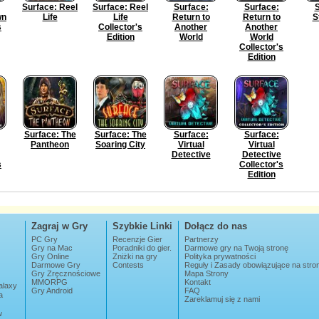
Surface: Reel
Surface: Reel
Surface:
Surface:
S
wn
Life
Life
Return to
Return to
S
s
Collector's
Another
Another
Edition
World
World
Collector's
Edition
Surface: The
Surface: The
Surface:
Surface:
Pantheon
Soaring City
Virtual
Virtual
Detective
Detective
s
Collector's
Edition
Zagraj w Gry
Szybkie Linki
Dołącz do nas
PC Gry
Recenzje Gier
Partnerzy
Gry na Mac
Poradniki do gier.
Darmowe gry na Twoją stronę
Gry Online
Zniżki na gry
Polityka prywatności
Darmowe Gry
Contests
Reguły i Zasady obowiązujące na str
Gry Zręcznościowe
Mapa Strony
MMORPG
Kontakt
alaxy
Gry Android
FAQ
a
Zareklamuj się z nami
w