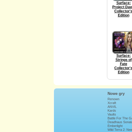
Surface:
Project Da
Collector'
Edition
Surface:
Strings of
Fate
Collector'
Edition
Nowe gry
Renown
Xcraft
ANVIL
Kards
Vaults
Battle For The G
Deadhaus Sonat
Emberlight
Wild Terra 2: Ne