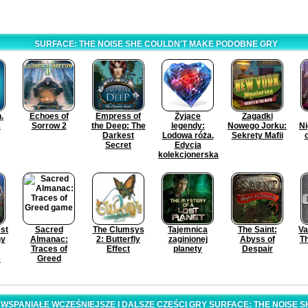
SURFACE: THE NOISE SHE COULDN'T MAKE PODOBNE GRY
.
Echoes of
Empress of
Żyjące
Zagadki
s
Sorrow 2
the Deep: The
legendy:
Nowego Jorku:
Ni
Darkest
Lodowa róża.
Sekrety Mafii
Secret
Edycja
kolekcjonerska
st
Sacred
The Clumsys
Tajemnica
The Saint:
Va
ny
Almanac:
2: Butterfly
zaginionej
Abyss of
Th
Traces of
Effect
planety
Despair
s
Greed
SPANIAŁE WCZEŚNIEJSZE I DALSZE CZĘŚCI GRY SURFACE: THE NOISE S