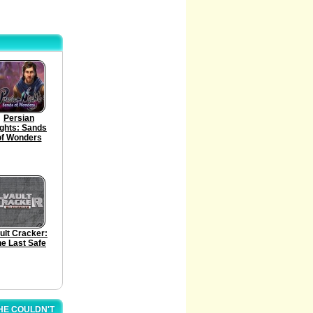
Persian
ghts: Sands
of Wonders
ult Cracker:
e Last Safe
HE COULDN'T