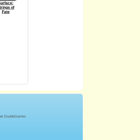
urface:
trings of
Fate
onie DoubleGames