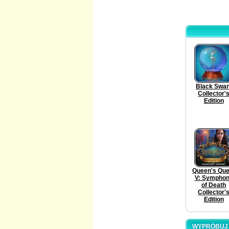
Black Swan
Collector'
Edition
Queen's Que
V: Sympho
of Death
Collector'
Edition
WYPRÓBUJ W