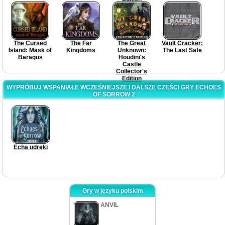
The Cursed
The Far
The Great
Vault Cracker:
Island: Mask of
Kingdoms
Unknown:
The Last Safe
Baragus
Houdini's
Castle
Collector's
Edition
WYPRÓBUJ WSPANIAŁE WCZEŚNIEJSZE I DALSZE CZĘŚCI GRY ECHOES
OF SORROW 2
Echa udręki
Gry w języku polskim
ANVIL