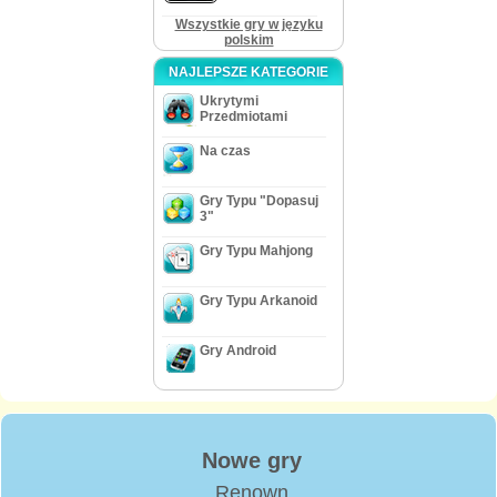
Wszystkie gry w języku
polskim
NAJLEPSZE KATEGORIE
Ukrytymi
Przedmiotami
Na czas
Gry Typu "Dopasuj
3"
Gry Typu Mahjong
Gry Typu Arkanoid
Gry Android
Nowe gry
Renown