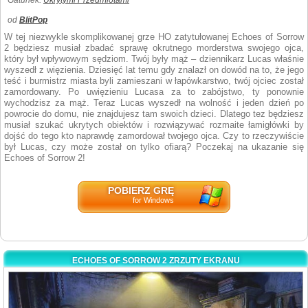
Gatunek:
Ukrytymi Przedmiotami
od
BlitPop
W tej niezwykle skomplikowanej grze HO zatytułowanej Echoes of Sorrow
2 będziesz musiał zbadać sprawę okrutnego morderstwa swojego ojca,
który był wpływowym sędziom. Twój były mąż – dziennikarz Lucas właśnie
wyszedł z więzienia. Dziesięć lat temu gdy znalazł on dowód na to, że jego
teść i burmistrz miasta byli zamieszani w łapówkarstwo, twój ojciec został
zamordowany. Po uwięzieniu Lucasa za to zabójstwo, ty ponownie
wychodzisz za mąż. Teraz Lucas wyszedł na wolność i jeden dzień po
powrocie do domu, nie znajdujesz tam swoich dzieci. Dlatego tez będziesz
musiał szukać ukrytych obiektów i rozwiązywać rozmaite łamigłówki by
dojść do tego kto naprawdę zamordował twojego ojca. Czy to rzeczywiście
był Lucas, czy może został on tylko ofiarą? Poczekaj na ukazanie się
Echoes of Sorrow 2!
POBIERZ GRĘ
for Windows
ECHOES OF SORROW 2 ZRZUTY EKRANU