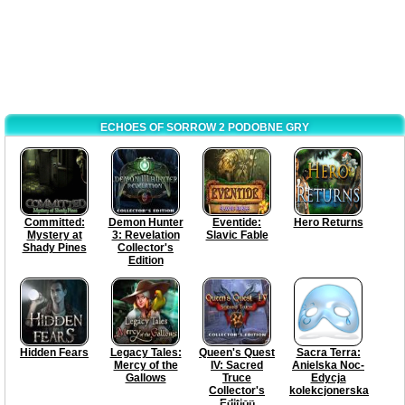
ECHOES OF SORROW 2 PODOBNE GRY
Committed:
Demon Hunter
Eventide:
Hero Returns
Mystery at
3: Revelation
Slavic Fable
Shady Pines
Collector's
Edition
Hidden Fears
Legacy Tales:
Queen's Quest
Sacra Terra:
Mercy of the
IV: Sacred
Anielska Noc-
Gallows
Truce
Edycja
Collector's
kolekcjonerska
Edition