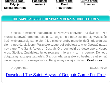
Anielska Noc-
Pocałunek
Clutter: The
Curse of the
Edycja
śmierci
Best
Shaman
kolekcjonerska
Playground
THE SAINT: ABYSS OF DESPAIR RECENZJA DOUBLEGAMES
Chcesz odwiedzić najbardziej egzotyczny kontynent na świecie? Nie
musisz kupować drogiego biletu. Co więcej, nie będziesz bał się wysokości
(jeśli wybierasz się samolotem) lub mieć choroby morskiej (jeśli zdecydujesz
się na podróż statkiem). Wszystko czego potrzebujesz to wypróbować nasza
nowa grę The Saint: Abyss of Despair. Gra pochodzi od dewelopera Happy
Artist Studios. Znajdziesz tu egzotyczne miejsca – to na pewno. Do tego
dołączamy szczyptę zagadek. Gra posiada wszystko co trzeba by utrzymać
cię w napięciu do samego końca. Przyjrzyjmy się jej z bliska.
..
Read more
Szczerze mówiąc, fabuła jej niesamowicie ujmująca. Będziesz podążał
2, April 2013
DoubleGames
śladami byłego żołnierza. Twoja postać brała udział w wojnie w Algierii Tam
Download The Saint: Abyss of Despair Game For Free
też, na polu bitwy, doświadczył czegoś, co przechodzi ludzkie wyobrażenie.
Został ranny, ale przeżył. Biblia, którą trzymał w kieszeni zatrzymała pocisk,
który miał trafić go w serce. Uznał, że to znak od Boga. Wkrótce po tym,
główny bohater postanawia zacząć życie od nowa żyjąc w zgodzie z religią.
Otrzymał nowe imię, Święty, po tym jak poświęcił życie Bogu. Pomimo tego,
że przeszłość zostawił za sobą, jego wrogowie wciąż go ścigają. Już nie jest
księdzem. Jednakże, siła wiary będzie poddana próbie podczas ważnej misji
Musi wyruszyć do Afryki i ocalić córkę swojego kuzyna. Kuzyn wezwał go i
poprosił o pomoc. Jego żona zmarła, później córka zaczęła się dziwnie