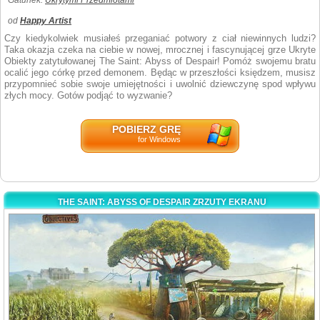
Gatunek:
Ukrytymi Przedmiotami
od
Happy Artist
Czy kiedykolwiek musiałeś przeganiać potwory z ciał niewinnych ludzi?
Taka okazja czeka na ciebie w nowej, mrocznej i fascynującej grze Ukryte
Obiekty zatytułowanej The Saint: Abyss of Despair! Pomóż swojemu bratu
ocalić jego córkę przed demonem. Będąc w przeszłości księdzem, musisz
przypomnieć sobie swoje umiejętności i uwolnić dziewczynę spod wpływu
złych mocy. Gotów podjąć to wyzwanie?
POBIERZ GRĘ
for Windows
THE SAINT: ABYSS OF DESPAIR ZRZUTY EKRANU