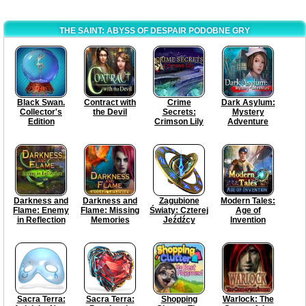
THE SAINT: ABYSS OF DESPAIR PODOBNE GRY
Black Swan.
Contract with
Crime
Dark Asylum:
Collector's
the Devil
Secrets:
Mystery
Edition
Crimson Lily
Adventure
Darkness and
Darkness and
Zagubione
Modern Tales:
Flame: Enemy
Flame: Missing
Światy: Czterej
Age of
in Reflection
Memories
Jeźdźcy
Invention
Sacra Terra:
Sacra Terra:
Shopping
Warlock: The