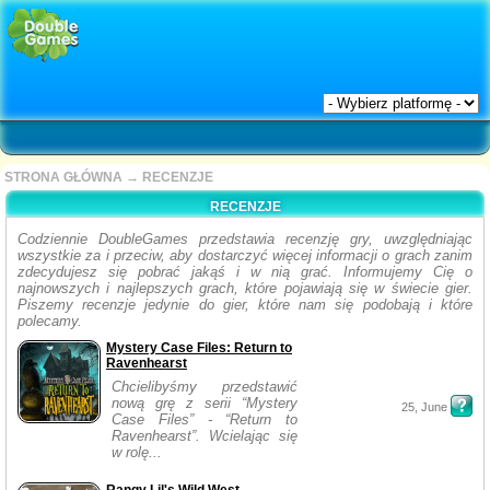
STRONA GŁÓWNA
→
RECENZJE
RECENZJE
Codziennie DoubleGames przedstawia recenzję gry, uwzględniając
wszystkie za i przeciw, aby dostarczyć więcej informacji o grach zanim
zdecydujesz się pobrać jakąś i w nią grać. Informujemy Cię o
najnowszych i najlepszych grach, które pojawiają się w świecie gier.
Piszemy recenzje jedynie do gier, które nam się podobają i które
polecamy.
Mystery Case Files: Return to
Ravenhearst
Chcielibyśmy przedstawić
nową grę z serii “Mystery
25, June
Case Files” - “Return to
Ravenhearst”. Wcielając się
w rolę...