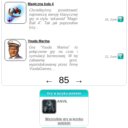
Magiczna kula 4
Chcielibyśmy przedstawić
najnowszą wersję klasycznej
gry w stylu ‘arkanoid’ “Magic
16, June
Ball 4”. Tak jak poprzednie
trzy...
Youda Marina
Gra “Youda Marina” to
połączenie gry na czas i
symulacji biznesowej. W tej
12, June
zabawnej grze,
wyprodukowanej przez firmę
YoudaGames,...
←
85
→
Gry w języku polskim
ANVIL
Wszystkie gry w języku
polskim