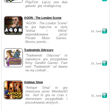
PlayFirst. Łączy ona dwa
gatunki: grę strategiczną...
AGON - The London Scene
“AGON - The London Scene”
to gra logiczna w stylu
“wskaż i kliknij”
18, June
wyprodukowana przez
Private Moon Games.
Musisz pomóc...
Tradewinds Odyssey
“Tradewinds Odyssey” to
najnowsza gra przygodowa
firmy Sandlot Games. Fani
18, June
serii “Tradewinds” od dawna
na nią czekali!...
Antique Shop
“Antique Shop” to gra
stworzona przez Meridian93
Inc. Jest to gra na czas z
16, June
elementami przygodówki i
poszukiwania ukrytych...