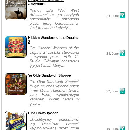
Rangy Lil's Wild West
Adventure
“Rangy Lil’s Wild West
Adventure” to gra ukrytych
24, June
przedmiotów stworzona
przez firmę Gameshastra.
Jest to historia kobiety...
Hidden Wonders of the Depths
2
Gra “Hidden Wonders of the
Depths 2” została stworzona
23, June
i wydana przez ERS G-
Studio. Głównym bohaterem
gry jest krab, który...
Ye Olde Sandwich Shoppe
“Ye Olde Sandwich Shoppe”
to gra na czas wydana przez
firmę Mean Hamster. Grasz
22, June
jako Elise, wynalazczyni
kanapek. Twoim celem w
grze...
DinerTown Tycoon
Chcielibyśmy przedstawić
grę “DinerTown Tycoon”
wyprodukowaną przez firmę
19, June