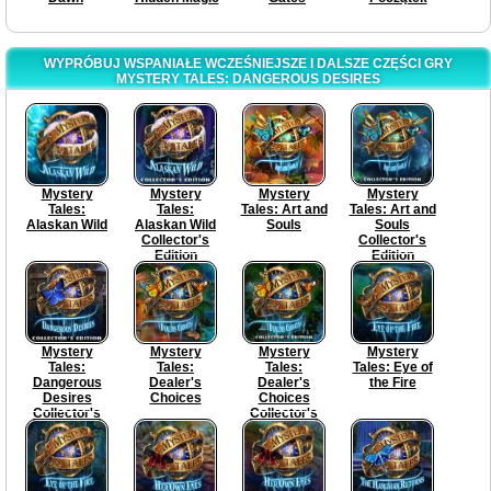
WYPRÓBUJ WSPANIAŁE WCZEŚNIEJSZE I DALSZE CZĘŚCI GRY
MYSTERY TALES: DANGEROUS DESIRES
Mystery
Mystery
Mystery
Mystery
Tales:
Tales:
Tales: Art and
Tales: Art and
Alaskan Wild
Alaskan Wild
Souls
Souls
Collector's
Collector's
Edition
Edition
Mystery
Mystery
Mystery
Mystery
Tales:
Tales:
Tales:
Tales: Eye of
Dangerous
Dealer's
Dealer's
the Fire
Desires
Choices
Choices
Collector's
Collector's
Edition
Edition