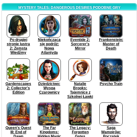
MYSTERY TALES: DANGEROUS DESIRES PODOBNE GRY
Po drugiej
Niekończąca
Eventide 2:
Frankenstein:
stronie lustra
się podróż:
Sorcerer's
Master of
2: Zemsta
Nowa
Mirror
Death
Wiedźmy
Atlantyda
Gardenscapes
Dziedzictwo:
Natalie
Psycho Train
2: Collector's
Wyspa
Brooks:
Edition
Czarownicy
Tajemnice z
Szkolnej Ławki
Queen's Quest
The Far
The Legacy:
Saga
III: End of
Kingdoms:
Forgotten
Wampirów:
Dawn
Hidden Magic
Gates
Początek