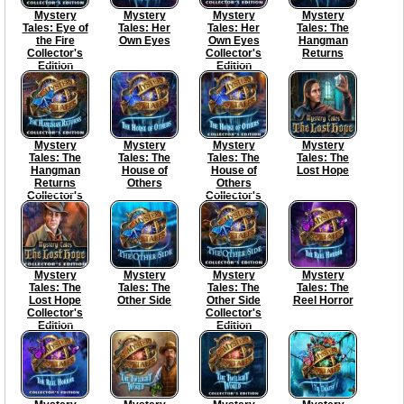
Mystery
Mystery
Mystery
Mystery
Tales: Eye of
Tales: Her
Tales: Her
Tales: The
the Fire
Own Eyes
Own Eyes
Hangman
Collector's
Collector's
Returns
Edition
Edition
Mystery
Mystery
Mystery
Mystery
Tales: The
Tales: The
Tales: The
Tales: The
Hangman
House of
House of
Lost Hope
Returns
Others
Others
Collector's
Collector's
Edition
Edition
Mystery
Mystery
Mystery
Mystery
Tales: The
Tales: The
Tales: The
Tales: The
Lost Hope
Other Side
Other Side
Reel Horror
Collector's
Collector's
Edition
Edition