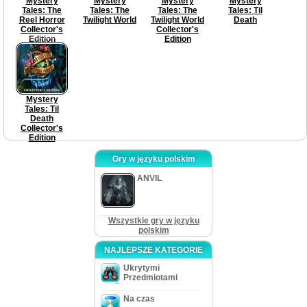
Mystery
Mystery
Mystery
Mystery
Tales: The
Tales: The
Tales: The
Tales: Til
Reel Horror
Twilight World
Twilight World
Death
Collector's
Collector's
Edition
Edition
Mystery
Tales: Til
Death
Collector's
Edition
Gry w języku polskim
ANVIL
Wszystkie gry w języku
polskim
NAJLEPSZE KATEGORIE
Ukrytymi
Przedmiotami
Na czas