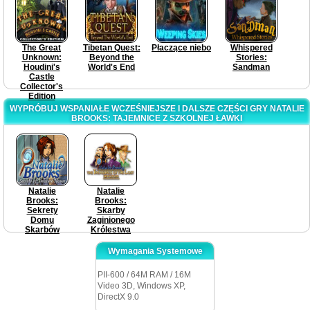
The Great
Tibetan Quest:
Płaczące niebo
Whispered
Unknown:
Beyond the
Stories:
Houdini's
World's End
Sandman
Castle
Collector's
Edition
WYPRÓBUJ WSPANIAŁE WCZEŚNIEJSZE I DALSZE CZĘŚCI GRY NATALIE
BROOKS: TAJEMNICE Z SZKOLNEJ ŁAWKI
Natalie
Natalie
Brooks:
Brooks:
Sekrety
Skarby
Domu
Zaginionego
Skarbów
Królestwa
Wymagania Systemowe
PII-600 / 64M RAM / 16M
Video 3D, Windows XP,
DirectX 9.0