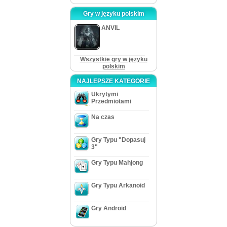
Gry w języku polskim
ANVIL
Wszystkie gry w języku
polskim
NAJLEPSZE KATEGORIE
Ukrytymi
Przedmiotami
Na czas
Gry Typu "Dopasuj
3"
Gry Typu Mahjong
Gry Typu Arkanoid
Gry Android