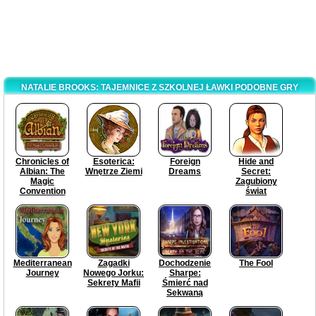
NATALIE BROOKS: TAJEMNICE Z SZKOLNEJ ŁAWKI PODOBNE GRY
Chronicles of
Esoterica:
Foreign
Hide and
Albian: The
Wnętrze Ziemi
Dreams
Secret:
Magic
Zagubiony
Convention
świat
Mediterranean
Zagadki
Dochodzenie
The Fool
Journey
Nowego Jorku:
Sharpe:
Sekrety Mafii
Śmierć nad
Sekwaną