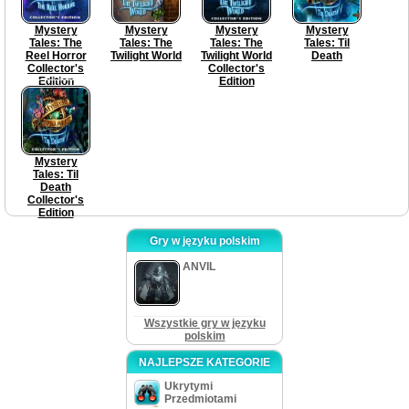
Mystery
Mystery
Mystery
Mystery
Tales: The
Tales: The
Tales: The
Tales: Til
Reel Horror
Twilight World
Twilight World
Death
Collector's
Collector's
Edition
Edition
Mystery
Tales: Til
Death
Collector's
Edition
Gry w języku polskim
ANVIL
Wszystkie gry w języku
polskim
NAJLEPSZE KATEGORIE
Ukrytymi
Przedmiotami