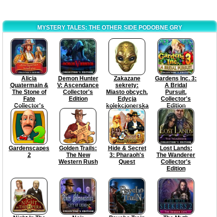
MYSTERY TALES: THE OTHER SIDE PODOBNE GRY
Alicia
Demon Hunter
Zakazane
Gardens Inc. 3:
Quatermain &
V: Ascendance
sekrety:
A Bridal
The Stone of
Collector's
Miasto obcych.
Pursuit.
Fate
Edition
Edycja
Collector's
Collector's
kolekcjonerska
Edition
Edition
Gardenscapes
Golden Trails:
Hide & Secret
Lost Lands:
2
The New
3: Pharaoh's
The Wanderer
Western Rush
Quest
Collector's
Edition