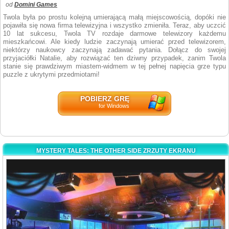
od
Domini Games
Twola była po prostu kolejną umierającą małą miejscowością, dopóki nie
pojawiła się nowa firma telewizyjna i wszystko zmieniła. Teraz, aby uczcić
10 lat sukcesu, Twola TV rozdaje darmowe telewizory każdemu
mieszkańcowi. Ale kiedy ludzie zaczynają umierać przed telewizorem,
niektórzy naukowcy zaczynają zadawać pytania. Dołącz do swojej
przyjaciółki Natalie, aby rozwiązać ten dziwny przypadek, zanim Twola
stanie się prawdziwym miastem-widmem w tej pełnej napięcia grze typu
puzzle z ukrytymi przedmiotami!
POBIERZ GRĘ
for Windows
MYSTERY TALES: THE OTHER SIDE ZRZUTY EKRANU