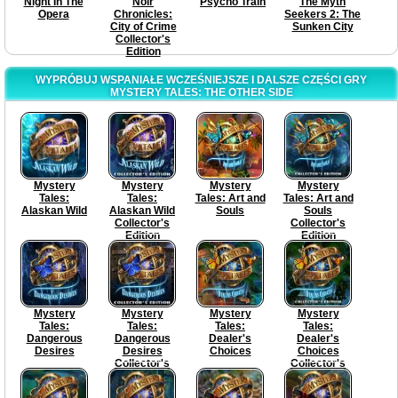
Night In The
Noir
Psycho Train
The Myth
Opera
Chronicles:
Seekers 2: The
City of Crime
Sunken City
Collector's
Edition
WYPRÓBUJ WSPANIAŁE WCZEŚNIEJSZE I DALSZE CZĘŚCI GRY
MYSTERY TALES: THE OTHER SIDE
Mystery
Mystery
Mystery
Mystery
Tales:
Tales:
Tales: Art and
Tales: Art and
Alaskan Wild
Alaskan Wild
Souls
Souls
Collector's
Collector's
Edition
Edition
Mystery
Mystery
Mystery
Mystery
Tales:
Tales:
Tales:
Tales:
Dangerous
Dangerous
Dealer's
Dealer's
Desires
Desires
Choices
Choices
Collector's
Collector's
Edition
Edition