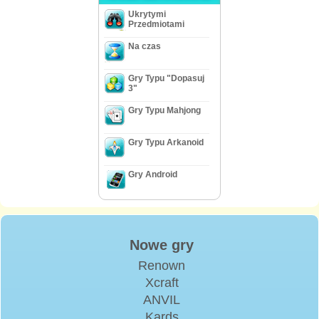
Ukrytymi
Przedmiotami
Na czas
Gry Typu "Dopasuj
3"
Gry Typu Mahjong
Gry Typu Arkanoid
Gry Android
Nowe gry
Renown
Xcraft
ANVIL
Kards