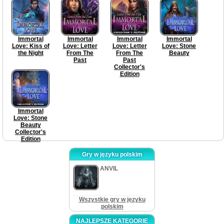
Immortal
Immortal
Immortal
Immortal
Love: Kiss of
Love: Letter
Love: Letter
Love: Stone
the Night
From The
From The
Beauty
Past
Past
Collector's
Edition
Immortal
Love: Stone
Beauty
Collector's
Edition
Gry w języku polskim
ANVIL
Wszystkie gry w języku
polskim
NAJLEPSZE KATEGORIE