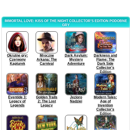
IMMORTAL LOVE: KISS OF THE NIGHT COLLECTOR'S EDITION PODOBNE
GRY
Okrutne gry:
Mroczne
Dark Asylum:
Darkness and
Czerwony
Arkana: The
Mystery
Flame: The
Kapturek
Carnival
Adventure
Dark Side
Collector's
Edition
Eventide 3:
Golden Trails
Jezioro
Modern Tales:
Legacy of
2: The Lost
Nadziei
Age of
Legends
Legacy
Invention
Collector's
Edition