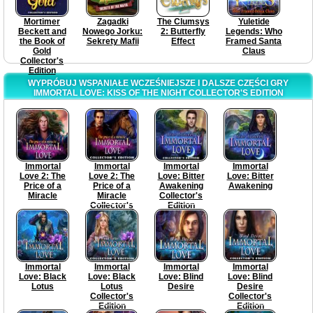
Mortimer
Zagadki
The Clumsys
Yuletide
Beckett and
Nowego Jorku:
2: Butterfly
Legends: Who
the Book of
Sekrety Mafii
Effect
Framed Santa
Gold
Claus
Collector's
Edition
WYPRÓBUJ WSPANIAŁE WCZEŚNIEJSZE I DALSZE CZĘŚCI GRY
IMMORTAL LOVE: KISS OF THE NIGHT COLLECTOR'S EDITION
Immortal
Immortal
Immortal
Immortal
Love 2: The
Love 2: The
Love: Bitter
Love: Bitter
Price of a
Price of a
Awakening
Awakening
Miracle
Miracle
Collector's
Collector's
Edition
Edition
Immortal
Immortal
Immortal
Immortal
Love: Black
Love: Black
Love: Blind
Love: Blind
Lotus
Lotus
Desire
Desire
Collector's
Collector's
Edition
Edition