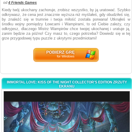
od
4 Friends Games
Kiedy twój ukochany zachoruje, zrobisz wszystko, by ją uratować. Szybko
odkrywasz, że cena jest znacznie wyższa niż myślałeś, gdy obudziłeś się,
by znaleźć się w trumnie i twoja miłość została porwana! Utknąłeś w
środku wojny pomiędzy Łowcami i Wampirami, to od Ciebie zależy, czy
odkryjesz, dlaczego Mistrz Wampirów chce twojej ukochanej i uratuje ją,
zanim będzie za późno! Czy masz to, czego potrzeba? Dowiedz się w tej
grze przygodowej typu puzzle z ukrytymi przedmiotami!
POBIERZ GRĘ
for Windows
IMMORTAL LOVE: KISS OF THE NIGHT COLLECTOR'S EDITION ZRZUTY
EKRANU