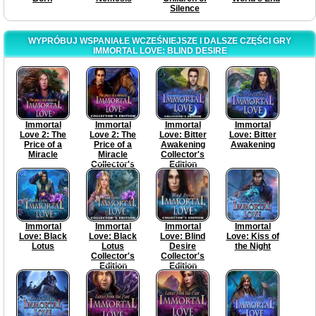
Silence
WYPRÓBUJ WSPANIAŁE WCZEŚNIEJSZE I DALSZE CZĘŚCI GRY
IMMORTAL LOVE: BLIND DESIRE
Immortal
Immortal
Immortal
Immortal
Love 2: The
Love 2: The
Love: Bitter
Love: Bitter
Price of a
Price of a
Awakening
Awakening
Miracle
Miracle
Collector's
Collector's
Edition
Edition
Immortal
Immortal
Immortal
Immortal
Love: Black
Love: Black
Love: Blind
Love: Kiss of
Lotus
Lotus
Desire
the Night
Collector's
Collector's
Edition
Edition