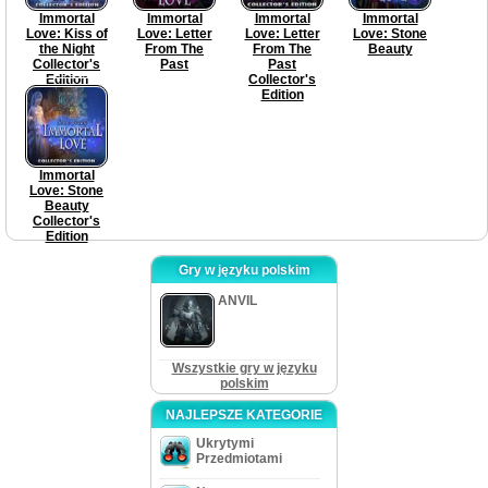
Immortal
Immortal
Immortal
Immortal
Love: Kiss of
Love: Letter
Love: Letter
Love: Stone
the Night
From The
From The
Beauty
Collector's
Past
Past
Edition
Collector's
Edition
Immortal
Love: Stone
Beauty
Collector's
Edition
Gry w języku polskim
ANVIL
Wszystkie gry w języku
polskim
NAJLEPSZE KATEGORIE
Ukrytymi
Przedmiotami