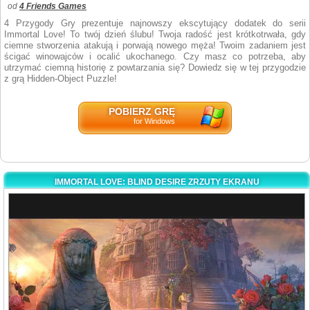
od
4 Friends Games
4 Przygody Gry prezentuje najnowszy ekscytujący dodatek do serii
Immortal Love! To twój dzień ślubu! Twoja radość jest krótkotrwała, gdy
ciemne stworzenia atakują i porwają nowego męża! Twoim zadaniem jest
ścigać winowajców i ocalić ukochanego. Czy masz co potrzeba, aby
utrzymać ciemną historię z powtarzania się? Dowiedz się w tej przygodzie
z grą Hidden-Object Puzzle!
POBIERZ GRĘ
for Windows
IMMORTAL LOVE: BLIND DESIRE ZRZUTY EKRANU