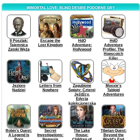
IMMORTAL LOVE: BLIND DESIRE PODOBNE GRY
9 Poszlak:
Escape the
HdO
HdO
Tajemnica
Lost Kingdom
Adventure:
Adventure
Zatoki Węża
Hollywood
Profiler. The
Hopscotch
Killer
Jezioro
Letters from
Zagubione
Moxxie's
Nadziei
Nowhere
Światy: Czterej
Tabloid
Jeźdźcy.
Adventures
Edycja
kolekcjonerska
Robin's Quest:
Secret
The Lake
Tibetan Quest:
A Legend is
Investigations:
House:
Beyond the
Born
Nemesis
Children of
World's End