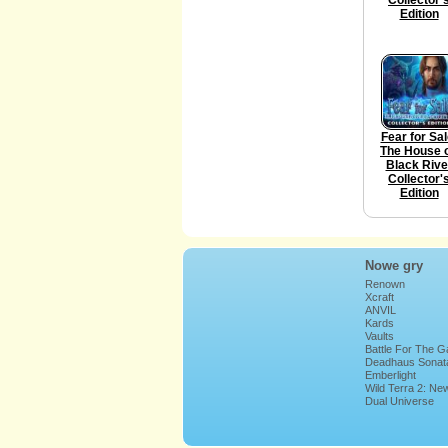
Edition
Fear for Sal
The House 
Black Rive
Collector'
Edition
Nowe gry
Renown
Xcraft
ANVIL
Kards
Vaults
Battle For The G
Deadhaus Sonat
Emberlight
Wild Terra 2: Ne
Lands
Dual Universe