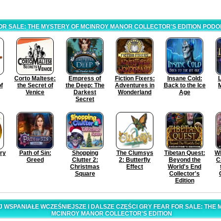
OR SALE: THE MYSTERY OF MCINROY MANOR COLLECTOR'S EDITION POD
Corto Maltese:
Empress of
Fiction Fixers:
Insane Cold:
L
f
the Secret of
the Deep: The
Adventures in
Back to the Ice
M
Venice
Darkest
Wonderland
Age
Secret
ry
Path of Sin:
Shopping
The Clumsys
Tibetan Quest:
W
Greed
Clutter 2:
2: Butterfly
Beyond the
C
Christmas
Effect
World's End
Square
Collector's
Edition
WSPANIAŁE WCZEŚNIEJSZE I DALSZE CZĘŚCI GRY FEAR FOR SALE: THE 
MCINROY MANOR COLLECTOR'S EDITION