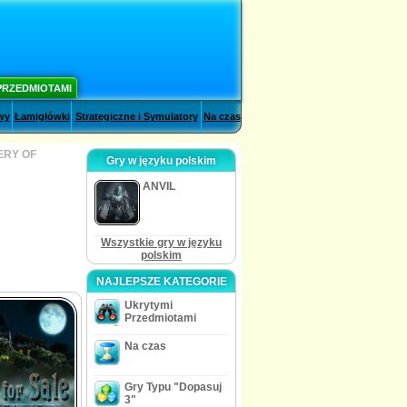
PRZEDMIOTAMI
wy
Łamigłówki
Strategiczne i Symulatory
Na czas
ERY OF
Gry w języku polskim
ANVIL
Wszystkie gry w języku
polskim
NAJLEPSZE KATEGORIE
Ukrytymi
Przedmiotami
Na czas
Gry Typu "Dopasuj
3"