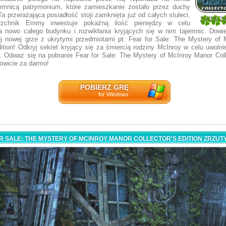
emnicą patrymonium, które zamieszkanie zostało przez duchy
a przerażająca posiadłość stoji zamknięta już od całych stuleci,
3.88372
rzchnik Emmy inwestuje pokaźną ilość pieniędzy w celu
43
a nowo całego budynku i rozwikłania kryjących się w nim tajemnic. Dowi
j nowej grze z ukrytymi przedmiotami pt. Fear for Sale: The Mystery of
dition! Odkryj sekret kryjący się za śmiercią rodziny McInroy w celu uwoln
 Odważ się na pobranie Fear for Sale: The Mystery of McInroy Manor Colle
kowicie za darmo!
POBIERZ GRĘ
for Windows
R SALE: THE MYSTERY OF MCINROY MANOR COLLECTOR'S EDITION ZRZU