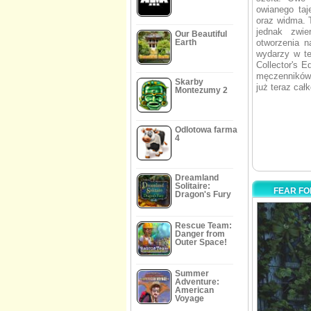
owianego taj
oraz widma. T
jednak zwie
Our Beautiful
Earth
otworzenia n
wydarzy w te
Collector's E
męczenników.
Skarby
już teraz cał
Montezumy 2
Odlotowa farma
4
Dreamland
Solitaire:
FEAR FO
Dragon's Fury
Rescue Team:
Danger from
Outer Space!
Summer
Adventure:
American
Voyage