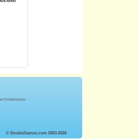
onie DoubleGames
© DoubleGames.com 2003-2026