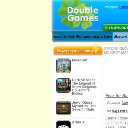
Przykład:
Curs
TRYB WIELOO
Arcade & Akcji
Planszowe oraz w Karty
Ukrytymi
STRONA GŁÓ
Najwyżej oceniane gry
MCINROY MAN
Minecraft
Dark Strokes:
The Legend of
Snow Kingdom.
Collector's
Edition
Fear for Sa
Jewel Quest
Gatunek:
Ukr
Mysteries: The
Seventh Gate
od
Big Fish
Emma Robert
Arma 3
tajemnicze i
szefa. Owe 