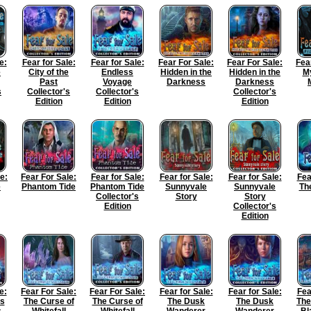
e:
Fear for Sale:
Fear for Sale:
Fear For Sale:
Fear For Sale:
Fea
e
City of the
Endless
Hidden in the
Hidden in the
My
Past
Voyage
Darkness
Darkness
s
Collector's
Collector's
Collector's
Edition
Edition
Edition
e:
Fear For Sale:
Fear for Sale:
Fear for Sale:
Fear for Sale:
Fea
e
Phantom Tide
Phantom Tide
Sunnyvale
Sunnyvale
Th
Collector's
Story
Story
Edition
Collector's
Edition
e:
Fear For Sale:
Fear For Sale:
Fear for Sale:
Fear for Sale:
Fea
ys
The Curse of
The Curse of
The Dusk
The Dusk
The
s
Whitefall
Whitefall
Wanderer
Wanderer
Bl