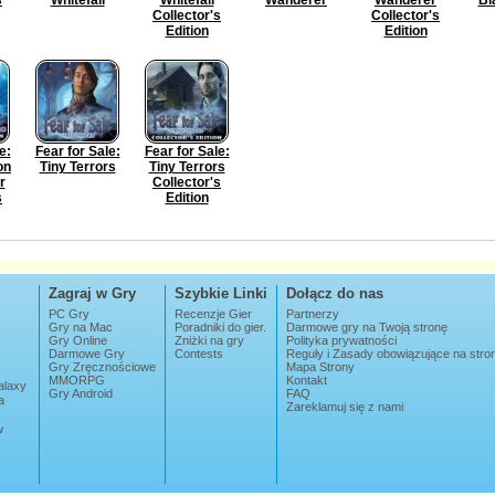
Collector's
Collector's
Edition
Edition
e:
Fear for Sale:
Fear for Sale:
on
Tiny Terrors
Tiny Terrors
r
Collector's
s
Edition
Zagraj w Gry
Szybkie Linki
Dołącz do nas
PC Gry
Recenzje Gier
Partnerzy
Gry na Mac
Poradniki do gier.
Darmowe gry na Twoją stronę
Gry Online
Zniżki na gry
Polityka prywatności
Darmowe Gry
Contests
Reguły i Zasady obowiązujące na str
Gry Zręcznościowe
Mapa Strony
MMORPG
Kontakt
alaxy
Gry Android
FAQ
a
Zareklamuj się z nami
w