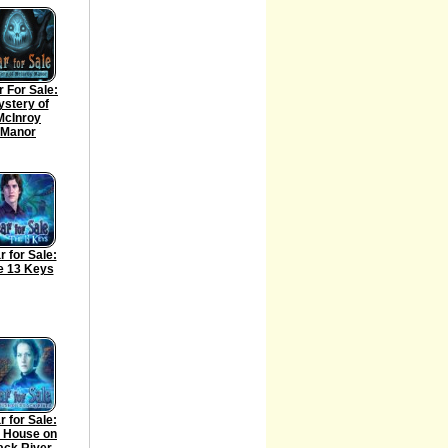
r For Sale:
stery of
McInroy
Manor
r for Sale:
e 13 Keys
r for Sale:
 House on
ack River