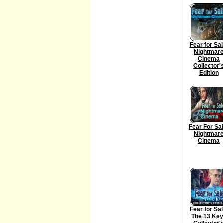
Fear for Sal
Nightmar
Cinema
Collector'
Edition
Fear For Sal
Nightmar
Cinema
Fear for Sal
The 13 Ke
Collector'