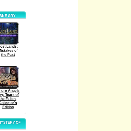
OBNE GRY
ost Lands:
istakes of
the Past
here Angels
ry: Tears of
the Fallen.
Collector's
Edition
MYSTERY OF