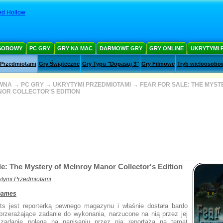
ed Hollow
SOBOWY
PC GRY
GRY NA MAC
DARMOWE GRY
GRY ONLINE
UKRYTYMI 
 Przedmiotami
Gry Świąteczne
Gry Typu "Dopasuj 3"
Gry Filmowe
Tryb wieloosobo
WNA
→
PC GRY
→
UKRYTYMI PRZEDMIOTAMI
→
FEAR FOR SALE: THE MYST
OR COLLECTOR'S EDITION
le: The Mystery of McInroy Manor Collector's Edition
ytymi Przedmiotami
 Games
s jest reporterką pewnego magazynu i właśnie dostała bardo
 przerażające zadanie do wykonania, narzucone na nią przez jej
zadanie polega na napisaniu przez nią reportaża na temat