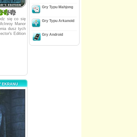
Gry Typu Mahjong
09302326
edz się co się
Gry Typu Arkanoid
 McInroy Manor
ienia dusz tych
ctor's Edition
Gry Android
TY EKRANU