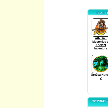
FEAR F
Atlantis:
Mysteries o
Ancient
Inventors
Groźba Natu
2
WYPRÓBUJ 