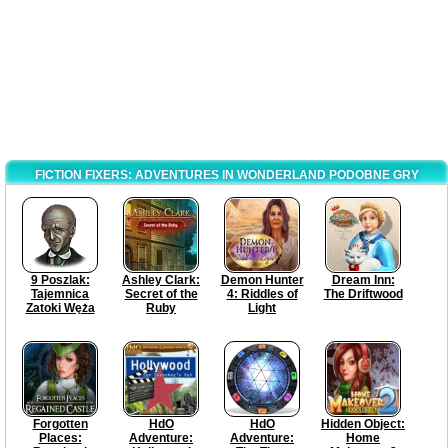
FICTION FIXERS: ADVENTURES IN WONDERLAND PODOBNE GRY
9 Poszlak:
Ashley Clark:
Demon Hunter
Dream Inn:
Tajemnica
Secret of the
4: Riddles of
The Driftwood
Zatoki Węża
Ruby
Light
Forgotten
HdO
HdO
Hidden Object:
Places:
Adventure:
Adventure:
Home