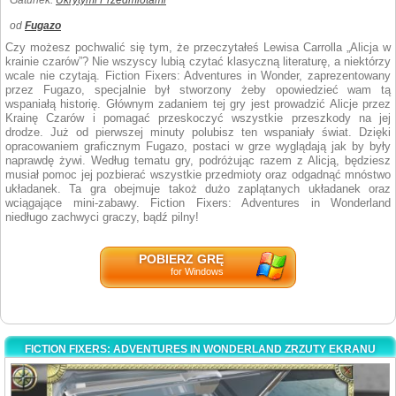
Gatunek:
Ukrytymi Przedmiotami
od
Fugazo
Czy możesz pochwalić się tym, że przeczytałeś Lewisa Carrolla „Alicja w
krainie czarów”? Nie wszyscy lubią czytać klasyczną literaturę, a niektórzy
wcale nie czytają. Fiction Fixers: Adventures in Wonder, zaprezentowany
przez Fugazo, specjalnie był stworzony żeby opowiedzieć wam tą
wspaniałą historię. Głównym zadaniem tej gry jest prowadzić Alicje przez
Krainę Czarów i pomagać przeskoczyć wszystkie przeszkody na jej
drodze. Już od pierwszej minuty polubisz ten wspaniały świat. Dzięki
opracowaniem graficznym Fugazo, postaci w grze wyglądają jak by były
naprawdę żywi. Według tematu gry, podróżując razem z Alicją, będziesz
musiał pomoc jej pozbierać wszystkie przedmioty oraz odgadnąć mnóstwo
układanek. Ta gra obejmuje takoż dużo zaplątanych układanek oraz
wciągające mini-zabawy. Fiction Fixers: Adventures in Wonderland
niedługo zachwyci graczy, bądź pilny!
POBIERZ GRĘ
for Windows
FICTION FIXERS: ADVENTURES IN WONDERLAND ZRZUTY EKRANU