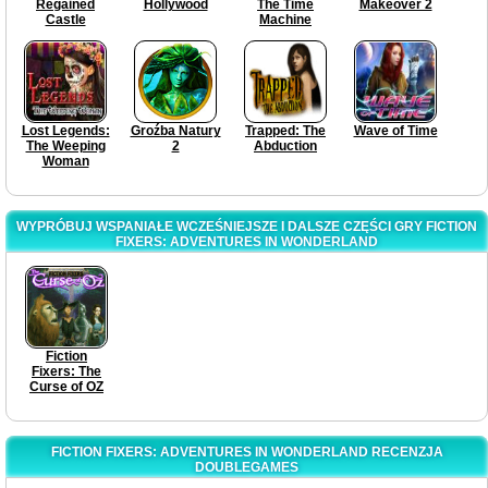
Regained
Hollywood
The Time
Makeover 2
Castle
Machine
Lost Legends:
Groźba Natury
Trapped: The
Wave of Time
The Weeping
2
Abduction
Woman
WYPRÓBUJ WSPANIAŁE WCZEŚNIEJSZE I DALSZE CZĘŚCI GRY FICTION
FIXERS: ADVENTURES IN WONDERLAND
Fiction
Fixers: The
Curse of OZ
FICTION FIXERS: ADVENTURES IN WONDERLAND RECENZJA
DOUBLEGAMES