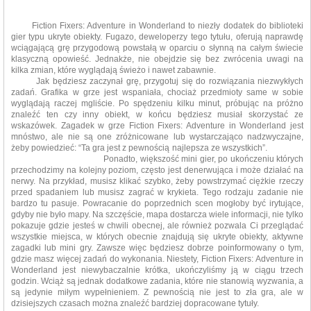
Fiction Fixers: Adventure in Wonderland to niezły dodatek do biblioteki
gier typu ukryte obiekty. Fugazo, deweloperzy tego tytułu, oferują naprawdę
wciągającą grę przygodową powstałą w oparciu o słynną na całym świecie
klasyczną opowieść. Jednakże, nie obejdzie się bez zwrócenia uwagi na
kilka zmian, które wyglądają świeżo i nawet zabawnie.
Jak będziesz zaczynał grę, przygotuj się do rozwiązania niezwykłych
zadań. Grafika w grze jest wspaniała, chociaż przedmioty same w sobie
wyglądają raczej mgliście. Po spędzeniu kilku minut, próbując na próżno
znaleźć ten czy inny obiekt, w końcu będziesz musiał skorzystać ze
wskazówek. Zagadek w grze Fiction Fixers: Adventure in Wonderland jest
mnóstwo, ale nie są one zróżnicowane lub wystarczająco nadzwyczajne,
żeby powiedzieć: “Ta gra jest z pewnością najlepsza ze wszystkich”.
Ponadto, większość mini gier, po ukończeniu których
przechodzimy na kolejny poziom, często jest denerwująca i może działać na
nerwy. Na przykład, musisz klikać szybko, żeby powstrzymać ciężkie rzeczy
przed spadaniem lub musisz zagrać w krykieta. Tego rodzaju zadanie nie
bardzo tu pasuje. Powracanie do poprzednich scen mogłoby być irytujące,
gdyby nie było mapy. Na szczęście, mapa dostarcza wiele informacji, nie tylko
pokazuje gdzie jesteś w chwili obecnej, ale również pozwala Ci przeglądać
wszystkie miejsca, w których obecnie znajdują się ukryte obiekty, aktywne
zagadki lub mini gry. Zawsze więc będziesz dobrze poinformowany o tym,
gdzie masz więcej zadań do wykonania. Niestety, Fiction Fixers: Adventure in
Wonderland jest niewybaczalnie krótka, ukończyliśmy ją w ciągu trzech
godzin. Wciąż są jednak dodatkowe zadania, które nie stanowią wyzwania, a
są jedynie miłym wypełnieniem. Z pewnością nie jest to zła gra, ale w
dzisiejszych czasach można znaleźć bardziej dopracowane tytuły.