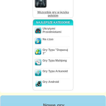
dzisiejszych czasach można znaleźć bardziej dopracowane tytuły.
Wszystkie gry w języku
polskim
NAJLEPSZE KATEGORIE
Ukrytymi
Przedmiotami
Na czas
Gry Typu "Dopasuj
3"
Gry Typu Mahjong
Gry Typu Arkanoid
Gry Android
Nowe gry