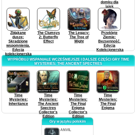
domku dla
lalek
Zbłąkane
The Clumsys
The Legacy:
Przeklęte
dusze:
2: Butterfly
The Tree of
Ziemie:
Skradzione
Effect
Might
Bezsenność.
wspomnienia.
Edycja
Edycja
Kolekcjonerska
kolekcjonerska
WYPRÓBUJ WSPANIAŁE WCZEŚNIEJSZE I DALSZE CZĘŚCI GRY TIME
MYSTERIES: THE ANCIENT SPECTRES
Time
Time
Time
Time
Mysteries:
Mysteries:
Mysteries:
Mysteries:
Inheritance
The Ancient
The Final
The Final
Spectres
Enigma
Enigma
Collector's
Collector's
Edition
Edition
Gry w języku polskim
ANVIL