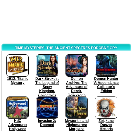
TIME MYSTERIES: THE ANCIENT SPECTRES PODOBNE GRY
1912: Titanic
Dark Strokes:
Demon
Demon Hunter
Mystery
The Legend of
Archive: The
V: Ascendance
Snow
Adventure of
Collector's
Kingdom.
Derek.
Edition
Collector's
Collector's
Edition
Edition
HdO
Invasion 2:
Mysteries and
Zbłąkane
Adventure:
Doomed
Nightmares:
Dusze:
Hollywood
Morgiana
Historia