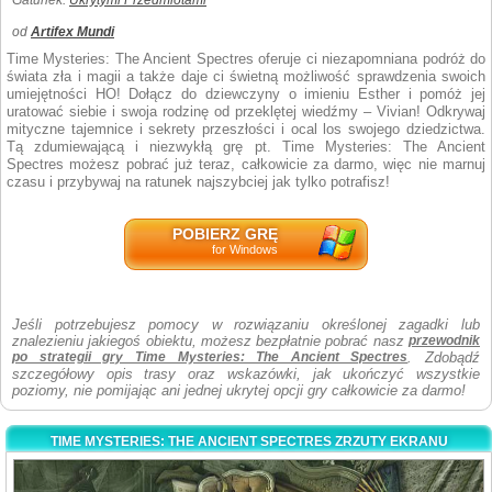
Gatunek:
Ukrytymi Przedmiotami
od
Artifex Mundi
Time Mysteries: The Ancient Spectres oferuje ci niezapomniana podróż do
świata zła i magii a także daje ci świetną możliwość sprawdzenia swoich
umiejętności HO! Dołącz do dziewczyny o imieniu Esther i pomóż jej
uratować siebie i swoja rodzinę od przeklętej wiedźmy – Vivian! Odkrywaj
mityczne tajemnice i sekrety przeszłości i ocal los swojego dziedzictwa.
Tą zdumiewającą i niezwykłą grę pt. Time Mysteries: The Ancient
Spectres możesz pobrać już teraz, całkowicie za darmo, więc nie marnuj
czasu i przybywaj na ratunek najszybciej jak tylko potrafisz!
POBIERZ GRĘ
for Windows
Jeśli potrzebujesz pomocy w rozwiązaniu określonej zagadki lub
znalezieniu jakiegoś obiektu, możesz bezpłatnie pobrać nasz
przewodnik
po strategii gry Time Mysteries: The Ancient Spectres
. Zdobądź
szczegółowy opis trasy oraz wskazówki, jak ukończyć wszystkie
poziomy, nie pomijając ani jednej ukrytej opcji gry całkowicie za darmo!
TIME MYSTERIES: THE ANCIENT SPECTRES ZRZUTY EKRANU