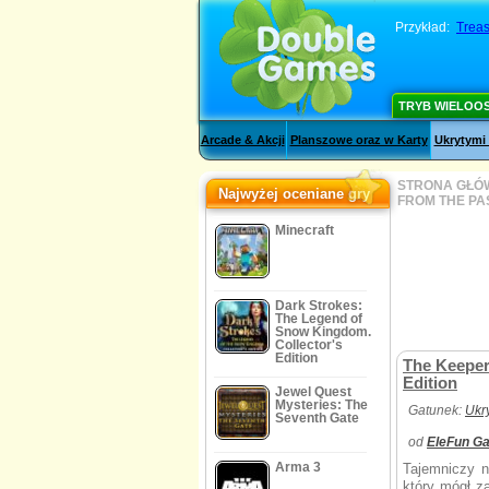
Przykład:
Treas
TRYB WIELOO
Arcade & Akcji
Planszowe oraz w Karty
Ukrytymi
STRONA GŁÓ
Najwyżej oceniane gry
FROM THE PA
Minecraft
Dark Strokes:
The Legend of
Snow Kingdom.
Collector's
Edition
The Keeper
Edition
Jewel Quest
Mysteries: The
Gatunek:
Ukr
Seventh Gate
od
EleFun G
Arma 3
Tajemniczy n
który mógł z