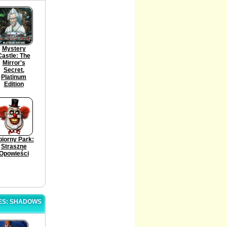
Mystery
Castle: The
Mirror's
Secret.
Platinum
Edition
iorny Park:
Straszne
Opowieści
UES: SHADOWS