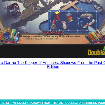
za Darmo The Keeper of Antiques: Shadows From the Past C
Edition
PER OF ANTIQUES: SHADOWS FROM THE PAST COLLECTOR'S EDITION PO