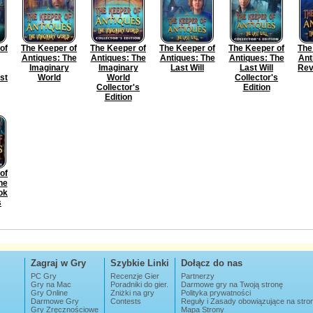
of
The Keeper of
The Keeper of
The Keeper of
The Keeper of
The
Antiques: The
Antiques: The
Antiques: The
Antiques: The
Ant
Imaginary
Imaginary
Last Will
Last Will
Rev
st
World
World
Collector's
Collector's
Edition
Edition
of
he
ok
s
Zagraj w Gry
Szybkie Linki
Dołącz do nas
PC Gry
Recenzje Gier
Partnerzy
Gry na Mac
Poradniki do gier.
Darmowe gry na Twoją stronę
Gry Online
Zniżki na gry
Polityka prywatności
Darmowe Gry
Contests
Reguły i Zasady obowiązujące na str
Gry Zręcznościowe
Mapa Strony