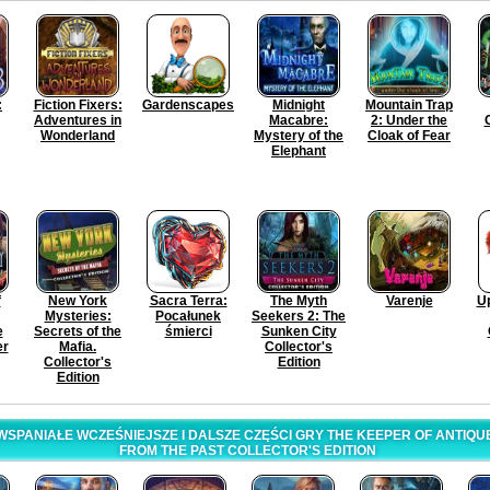
:
Fiction Fixers:
Gardenscapes
Midnight
Mountain Trap
Adventures in
Macabre:
2: Under the
Wonderland
Mystery of the
Cloak of Fear
Elephant
f
New York
Sacra Terra:
The Myth
Varenje
Up
Mysteries:
Pocałunek
Seekers 2: The
e
Secrets of the
śmierci
Sunken City
er
Mafia.
Collector's
Collector's
Edition
Edition
SPANIAŁE WCZEŚNIEJSZE I DALSZE CZĘŚCI GRY THE KEEPER OF ANTIQ
FROM THE PAST COLLECTOR'S EDITION