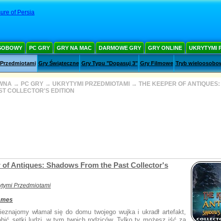
ure of Persia
SOBOWY
PC GRY
GRY NA MAC
DARMOWE GRY
GRY ONLINE
UKRYTYMI 
 Przedmiotami
Gry Świąteczne
Gry Typu "Dopasuj 3"
Gry Filmowe
Tryb wieloosobo
WNA
→
PC GRY
→
UKRYTYMI PRZEDMIOTAMI
→
THE KEEPER OF ANTIQUES
ST COLLECTOR'S EDITION
 of Antiques: Shadows From the Past Collector's
ytymi Przedmiotami
ames
ieznajomy włamał się do domu twojego wujka i ukradł artefakt,
abić setki ludzi, w tym twoich rodziców. Tylko ty możesz iść za