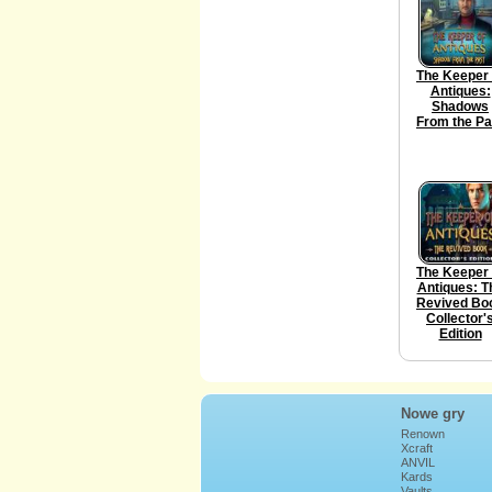
The Keeper 
Antiques:
Shadows
From the Pa
The Keeper 
Antiques: T
Revived Bo
Collector'
Edition
Nowe gry
Renown
Xcraft
ANVIL
Kards
Vaults