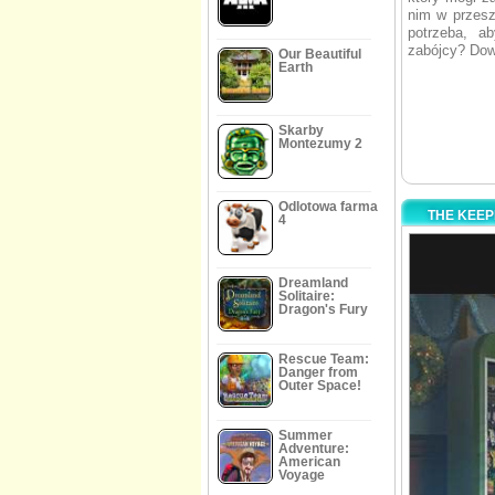
nim w przesz
potrzeba, a
zabójcy? Dowi
Our Beautiful
Earth
Skarby
Montezumy 2
Odlotowa farma
THE KEEP
4
Dreamland
Solitaire:
Dragon's Fury
Rescue Team:
Danger from
Outer Space!
Summer
Adventure:
American
Voyage