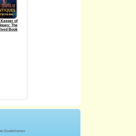
 Keeper of
iques: The
ived Book
onie DoubleGames