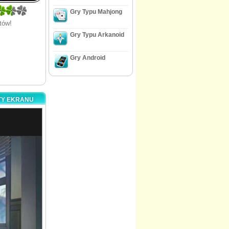
Gry Typu Mahjong
tów!
Gry Typu Arkanoid
Gry Android
UTY EKRANU