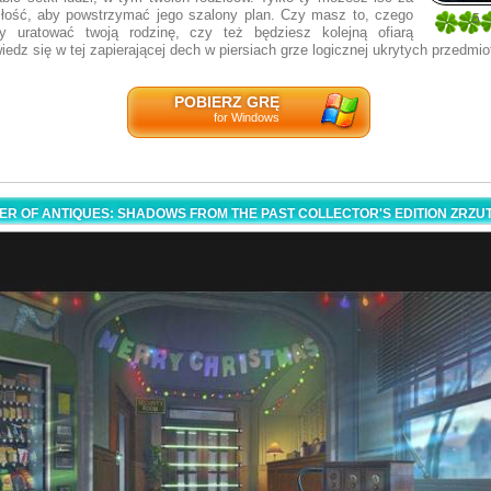
łość, aby powstrzymać jego szalony plan. Czy masz to, czego
5
by uratować twoją rodzinę, czy też będziesz kolejną ofiarą
1
edz się w tej zapierającej dech w piersiach grze logicznej ukrytych przedmio
POBIERZ GRĘ
for Windows
ER OF ANTIQUES: SHADOWS FROM THE PAST COLLECTOR'S EDITION ZRZ