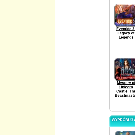
Eventide 3
Legacy of
Legends
Mystery o
Unicorn
Castle: Th
Beastmast
WYPRÓBUJ W