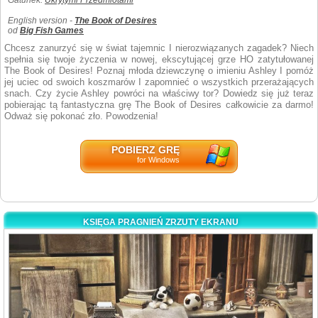
Gatunek:
Ukrytymi Przedmiotami
English version -
The Book of Desires
od
Big Fish Games
Chcesz zanurzyć się w świat tajemnic I nierozwiązanych zagadek? Niech
spełnia się twoje życzenia w nowej, ekscytującej grze HO zatytułowanej
The Book of Desires! Poznaj młoda dziewczynę o imieniu Ashley I pomóż
jej uciec od swoich koszmarów I zapomnieć o wszystkich przerażających
snach. Czy życie Ashley powróci na właściwy tor? Dowiedz się już teraz
pobierając tą fantastyczna grę The Book of Desires całkowicie za darmo!
Odważ się pokonać zło. Powodzenia!
POBIERZ GRĘ
for Windows
KSIĘGA PRAGNIEŃ ZRZUTY EKRANU