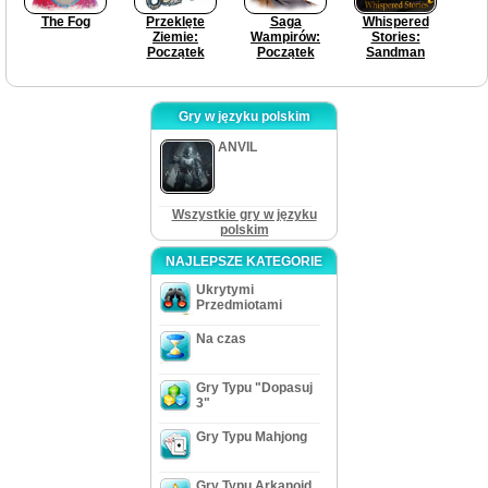
The Fog
Przeklęte
Saga
Whispered
Ziemie:
Wampirów:
Stories:
Początek
Początek
Sandman
Gry w języku polskim
ANVIL
Wszystkie gry w języku
polskim
NAJLEPSZE KATEGORIE
Ukrytymi
Przedmiotami
Na czas
Gry Typu "Dopasuj
3"
Gry Typu Mahjong
Gry Typu Arkanoid