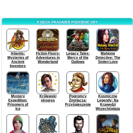
KSIĘGA PRAGNIEŃ PODOBNE GRY
Atlantis:
Fiction Fixers:
Legacy Tales:
Mahjong
Mysteries of
Adventures in
Mercy of the
Detective: The
Ancient
Wonderland
Gallows
Stolen Love
Inventors
Mystery
Królewski
Pogromcy
Kosmiczne
Expedition:
ekspres
Żmirłacza:
Legendy: Na
Prisoners of
Przyśpieszenie
Krawędzi
Ice
Wszechświata