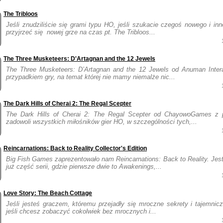
The Tribloos
Jeśli znudziliście się grami typu HO, jeśli szukacie czegoś nowego i inn
przyjrzeć się nowej grze na czas pt. The Tribloos...
The Three Musketeers: D'Artagnan and the 12 Jewels
The Three Musketeers: D’Artagnan and the 12 Jewels od Anuman Intera
przypadkiem gry, na temat której nie mamy niemalże nic...
The Dark Hills of Cherai 2: The Regal Scepter
The Dark Hills of Cherai 2: The Regal Scepter od ChayowoGames z 
zadowoli wszystkich miłośników gier HO, w szczególności tych,...
Reincarnations: Back to Reality Collector's Edition
Big Fish Games zaprezentowało nam Reincarnations: Back to Reality. Jest 
już część serii, gdzie pierwsze dwie to Awakenings,...
Love Story: The Beach Cottage
Jeśli jesteś graczem, któremu przejadły się mroczne sekrety i tajemnicze
jeśli chcesz zobaczyć cokolwiek bez mrocznych i...