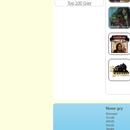
Top 100 Gier
Nowe gry
Renown
Xcraft
ANVIL
Kards
Vaults