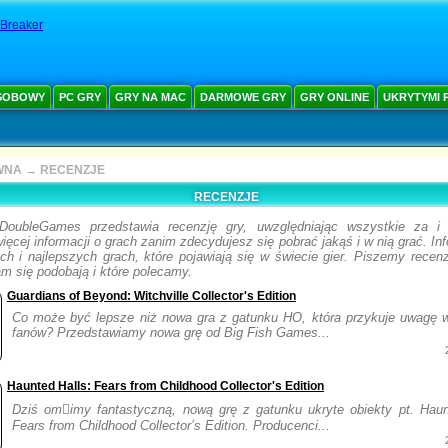
 Breaker
SOBOWY
PC GRY
GRY NA MAC
DARMOWE GRY
GRY ONLINE
UKRYTYMI 
WNA
→
RECENZJE
RECENZJE
DoubleGames przedstawia recenzję gry, uwzględniając wszystkie za i 
ięcej informacji o grach zanim zdecydujesz się pobrać jakąś i w nią grać. I
h i najlepszych grach, które pojawiają się w świecie gier. Piszemy recenz
nam się podobają i które polecamy.
Guardians of Beyond: Witchville Collector's Edition
Co może być lepsze niż nowa gra z gatunku HO, która przykuje uwagę 
fanów? Przedstawiamy nowa grę od Big Fish Games...
Haunted Halls: Fears from Childhood Collector's Edition
Dziś omimy fantastyczną, nową grę z gatunku ukryte obiekty pt. Haun
Fears from Childhood Collector’s Edition. Producenci...