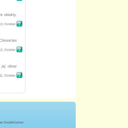
e obiekty,
13, October
Chronicles
12, October
 jej obraz
11, October
onie DoubleGames