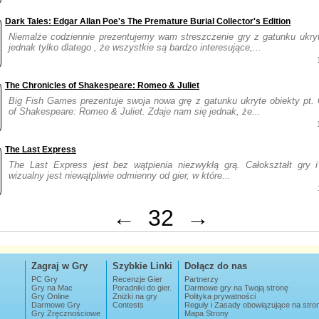
Dark Tales: Edgar Allan Poe's The Premature Burial Collector's Edition
Niemalże codziennie prezentujemy wam streszczenie gry z gatunku ukryt
jednak tylko dlatego , że wszystkie są bardzo interesujące,...
The Chronicles of Shakespeare: Romeo & Juliet
Big Fish Games prezentuje swoja nowa grę z gatunku ukryte obiekty pt. 
of Shakespeare: Romeo & Juliet. Zdaje nam się jednak, że...
The Last Express
The Last Express jest bez wątpienia niezwykłą grą. Całokształt gry i
wizualny jest niewątpliwie odmienny od gier, w które...
←
32
→
Zagraj w Gry
Szybkie Linki
Dołącz do nas
PC Gry
Recenzje Gier
Partnerzy
Gry na Mac
Poradniki do gier.
Darmowe gry na Twoją stronę
Gry Online
Zniżki na gry
Polityka prywatności
Darmowe Gry
Contests
Reguły i Zasady obowiązujące na str
Gry Zręcznościowe
Mapa Strony