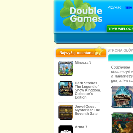
Przykład:
Time
TRYB WIELOO
STRONA GŁÓ
Najwyżej oceniane gry
Minecraft
Codziennie 
dostarczyć w
o najnowszyc
gier, które 
Dark Strokes:
The Legend of
Snow Kingdom.
Collector's
Edition
Jewel Quest
Mysteries: The
Seventh Gate
Arma 3