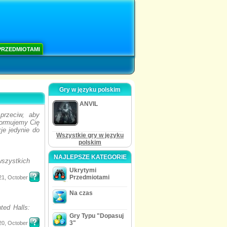
PRZEDMIOTAMI
Gry w języku polskim
ANVIL
przeciw, aby
nformujemy Cię
je jedynie do
Wszystkie gry w języku
polskim
NAJLEPSZE KATEGORIE
wszystkich
Ukrytymi
Przedmiotami
21, October
Na czas
ted Halls:
Gry Typu "Dopasuj
3"
20, October