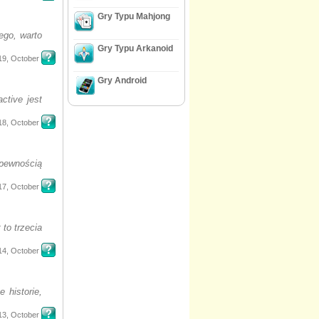
Gry Typu Mahjong
ego, warto
Gry Typu Arkanoid
19, October
Gry Android
ctive jest
18, October
pewnością
17, October
to trzecia
14, October
 historie,
13, October