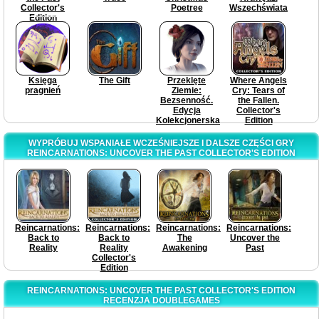
Collector's
Poetree
Wszechświata
Edition
Księga
The Gift
Przeklęte
Where Angels
pragnień
Ziemie:
Cry: Tears of
Bezsenność.
the Fallen.
Edycja
Collector's
Kolekcjonerska
Edition
WYPRÓBUJ WSPANIAŁE WCZEŚNIEJSZE I DALSZE CZĘŚCI GRY
REINCARNATIONS: UNCOVER THE PAST COLLECTOR'S EDITION
Reincarnations:
Reincarnations:
Reincarnations:
Reincarnations:
Back to
Back to
The
Uncover the
Reality
Reality
Awakening
Past
Collector's
Edition
REINCARNATIONS: UNCOVER THE PAST COLLECTOR'S EDITION
RECENZJA DOUBLEGAMES