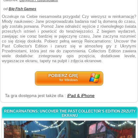
Gatunek:
Ukrytymi Przedmiotami
od
Big Fish Games
Oczekuje na Ciebie niesamowita przygoda! Czy wierzysz w reinkarnację?
Młody naukowiec- Jane przeprowadzała badania nad tą domeną do czasu,
gdy została porwana. Pomoż Jane odnaleźć wyjście z równoległego świata
przeszłych istnień i powrócić do teraźniejszości. Z biegiem wydarzeń,
zawijając sie coraz bardziej w pajęczynę czasu, Jane zaczyna rozumieć
co się dzieję dookoła. Pobierz pełną wersję Reincarnations: Uncover the
Past Collector's Edition i zanurz się w atmosferę gry z Ukrytymi
Przedmiotami, która jest nie do zapomnienia. Collectors Edition zawiera
wiele dodatków: zintegrowany opis przejścia, dodatkowe levele,
wygaszacze ekranu, tapety na pulpit i zdjęcia ekranowe.
POBIERZ GRĘ
for Windows
Ta gra dostępna jest także dla :
iPad & iPhone
REINCARNATIONS: UNCOVER THE PAST COLLECTOR'S EDITION ZRZUTY
EKRANU