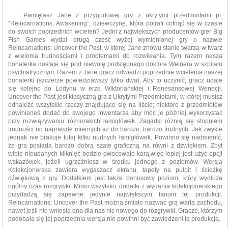
Pamiętasz Jane z przygodowej gry z ukrytymi przedmiotami pt.
“Reincarnations: Awakening”; dziewczynę, która potrafi cofnąć się w czasie
do swoich poprzednich wcieleń? Jedni z najwiekszych producentów gier Big
Fish Games wydał drugą część wyżej wymienionej gry o nazwie
Reincarnations: Uncover the Past, w której Jane znowu stanie twarzą w twarz
z wieloma trudnościami i problemami do rozwikłania. Tym razem nasza
bohaterka dostaje się pod niewolę podstępnego doktora Weinera w szpitalu
psychiatrycznym. Razem z Jane gracz odwiedzi poprzednie wcielenia naszej
bohaterki (szczerze powiedziawszy tylko dwa). Aby to uczynić, gracz udaje
się kolejno do Lodynu w erze Wiktoriańskiej i Renesansowej Wenecji.
Uncover the Past jest klasyczną grą z Ukrytymi Przedmiotami, w której musisz
odnaleźć wszytskie rzeczy znajdujące się na liście; niektóre z przedmiotów
powinieneś dodać do swojego inwentarza aby móc je później wykorzystać
przy rozwiązywaniu różnorakich łamigłówek. Zagadki różnią się stopniem
trudności od naprawde miernych aż do bardzo, bardzo trudnych. Jak zwykle
jednak nie brakuje tutaj kilku nudnych łamigłówek. Powinno się nadmienić,
że gra posiada bardzo dobrą szate graficzną na równi z dźwiękiem. Zbyt
wiele nieudanych kliknięć będzie owocowało karą,więc lepiej jest użyć opcji
wskazówek, jeżeli ugrzęźniesz w środku jednego z poziomów. Wersja
Kolekcjonerska zawiera wygaszacz ekranu, tapety na pulpit i ścieżkę
dźwiękową z gry. Dodatkiem jest także bonusowy poziom, który wydłuża
ogólny czas rozgrywki. Mimo wszytsko, dodatki z wydania kolekcjonerskiego
przydadzą się zapewne jedynie największym fanom tej produkcji.
Reincarnations: Uncover the Past można śmiało nazwać grą wartą zachodu,
nawet jeśli nie wniosła ona dla nas nic nowego do rozgrywki. Gracze, którzym
podobała się jej poprzednia wersja nie powinni być zawiedzeni tą produkcją.