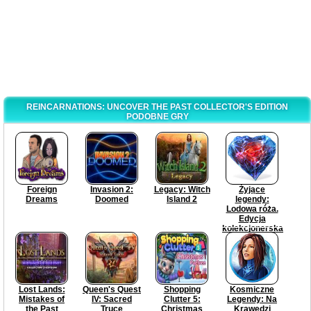
REINCARNATIONS: UNCOVER THE PAST COLLECTOR'S EDITION
PODOBNE GRY
Foreign
Invasion 2:
Legacy: Witch
Żyjące
Dreams
Doomed
Island 2
legendy:
Lodowa róża.
Edycja
kolekcjonerska
Lost Lands:
Queen's Quest
Shopping
Kosmiczne
Mistakes of
IV: Sacred
Clutter 5:
Legendy: Na
the Past
Truce
Christmas
Krawędzi