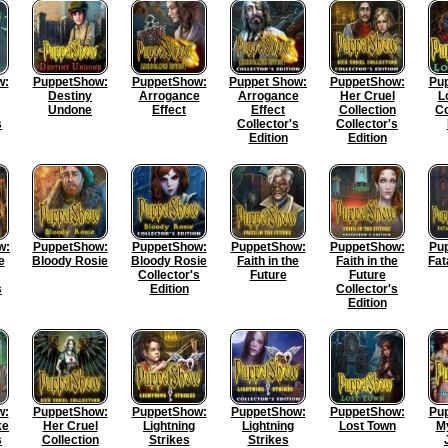
w:
PuppetShow:
PuppetShow:
Puppet Show:
PuppetShow:
Pu
Destiny
Arrogance
Arrogance
Her Cruel
L
Undone
Effect
Effect
Collection
Co
s
Collector's
Collector's
Edition
Edition
w:
PuppetShow:
PuppetShow:
PuppetShow:
PuppetShow:
Pu
e
Bloody Rosie
Bloody Rosie
Faith in the
Faith in the
Fat
Collector's
Future
Future
s
Edition
Collector's
Edition
w:
PuppetShow:
PuppetShow:
PuppetShow:
PuppetShow:
Pu
ke
Her Cruel
Lightning
Lightning
Lost Town
My
s
Collection
Strikes
Strikes