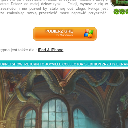
atrze Dołącz do małej dziewczynki – Felicji, wyrusz z nią w
zeszłości i nie pozwól by stało się coś złego. Felicja jest
3.54166
 że zmieniając swoją przeszłość może naprawić przyszłość.
48
POBIERZ GRĘ
for Windows
tępna jest także dla :
iPad & iPhone
PUPPETSHOW: RETURN TO JOYVILLE COLLECTOR'S EDITION ZRZUTY EKRA