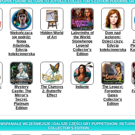
PUPPETSHOW: RETURN TO JOYVILLE COLLECTOR'S EDITION PODOBNE GR
Niekończąca
Hidden World
Labyrinths of
Dom nad
się podróż:
of Art
the World:
jeziorem:
Nowa
Stonehenge
Dzieci ciszy.
Z
Atlantyda.
Legend
Edycja
Pi
Edycja
Collector's
kolekcjonerska
Ko
kolekcjonerska
Edition
:
Mystery
The Clumsys
Indianie
The Legacy:
Castle: The
2: Butterfly
Forgotten
F
Mirror's
Effect
Gates
Secret.
Collector's
Platinum
Edition
Edition
WSPANIAŁE WCZEŚNIEJSZE I DALSZE CZĘŚCI GRY PUPPETSHOW: RETURN 
COLLECTOR'S EDITION