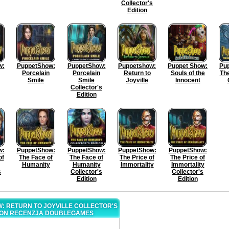
Collector's
Edition
w:
PuppetShow:
PuppetShow:
Puppetshow:
Puppet Show:
Pu
Porcelain
Porcelain
Return to
Souls of the
The
Smile
Smile
Joyville
Innocent
Collector's
Edition
w:
PuppetShow:
PuppetShow:
PuppetShow:
PuppetShow:
of
The Face of
The Face of
The Price of
The Price of
Humanity
Humanity
Immortality
Immortality
s
Collector's
Collector's
Edition
Edition
: RETURN TO JOYVILLE COLLECTOR'S
ION RECENZJA DOUBLEGAMES