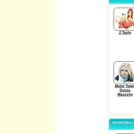
2 Tasty
Motor Town
Dusza
Maszyny
WYPRÓBUJ 