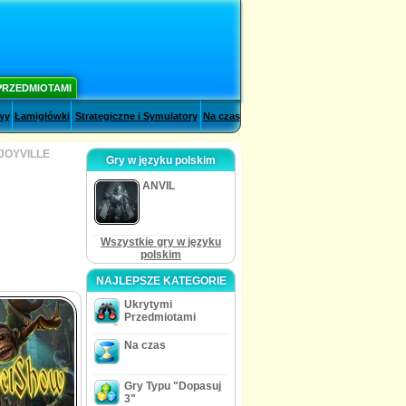
PRZEDMIOTAMI
wy
Łamigłówki
Strategiczne i Symulatory
Na czas
JOYVILLE
Gry w języku polskim
ANVIL
Wszystkie gry w języku
polskim
NAJLEPSZE KATEGORIE
Ukrytymi
Przedmiotami
Na czas
Gry Typu "Dopasuj
3"