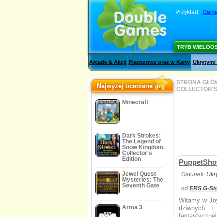
Przykład:
Darke
TRYB WIELOO
Arcade & Akcji
Planszowe oraz w Karty
Ukrytymi
STRONA GŁÓ
Najwyżej oceniane gry
COLLECTOR'S
Minecraft
Dark Strokes:
The Legend of
Snow Kingdom.
Collector's
Edition
PuppetShow:
Jewel Quest
Gatunek:
Ukr
Mysteries: The
Seventh Gate
od
ERS G-St
Witamy w Joy
Arma 3
dziwnych i
fantastyczne