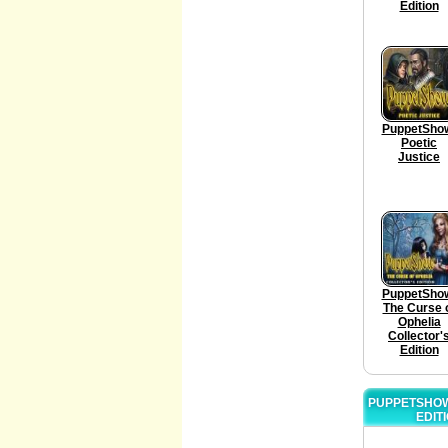
Edition
PuppetSho
Poetic
Justice
PuppetSho
The Curse 
Ophelia
Collector'
Edition
PUPPETSHOW
EDIT