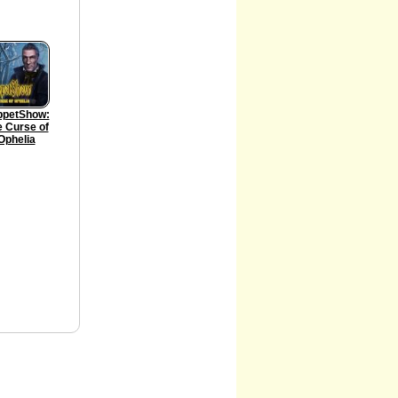
ppetShow:
 Curse of
Ophelia