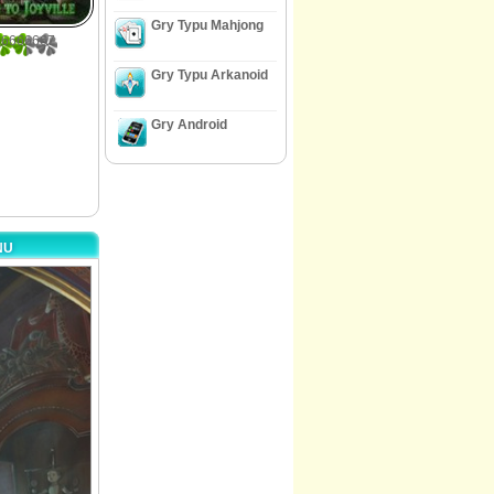
Gry Typu Mahjong
66666667
Gry Typu Arkanoid
Gry Android
NU