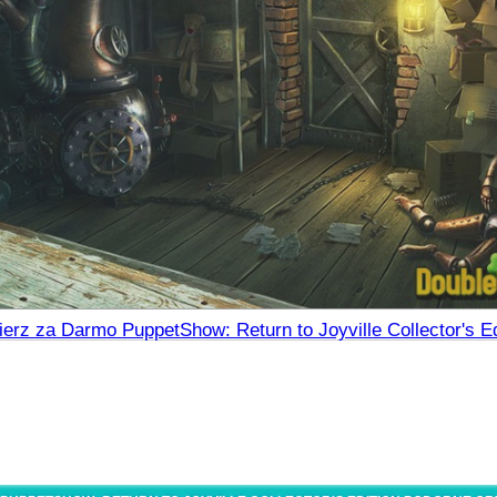
ierz za Darmo PuppetShow: Return to Joyville Collector's Ed