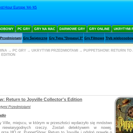
st Hour Europe '44-'45
SOBOWY
PC GRY
GRY NA MAC
DARMOWE GRY
GRY ONLINE
UKRYTYMI 
 Przedmiotami
Gry Świąteczne
Gry Typu "Dopasuj 3"
Gry Filmowe
Tryb wieloosobo
WNA
→
PC GRY
→
UKRYTYMI PRZEDMIOTAMI
→
PUPPETSHOW: RETURN TO 
 EDITION
 Return to Joyville Collector's Edition
ytymi Przedmiotami
udio
 Ville, miejscu, w którym w przeszłości wydarzyło się mnóstwo
 niewiarygodnych rzeczy. Zostań detektywem w nowej,
j grze HO pt. PuppetShow: Return to Joyville i odsłoń prawdę o