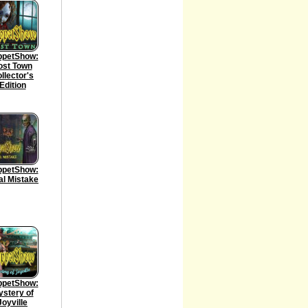
ppetShow:
ost Town
llector's
Edition
ppetShow:
al Mistake
ppetShow:
stery of
Joyville