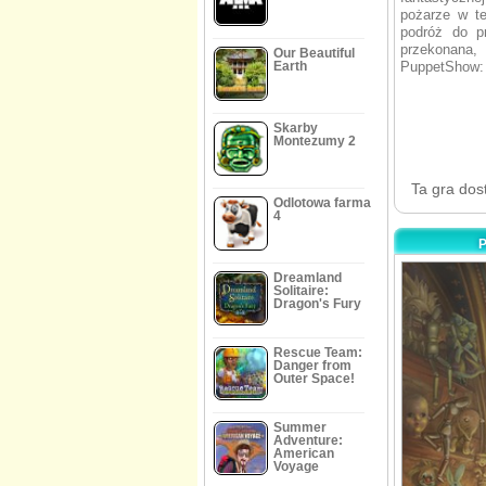
pożarze w te
podróż do pr
przekonana,
Our Beautiful
Earth
PuppetShow:
Skarby
Montezumy 2
Ta gra dos
Odlotowa farma
4
Dreamland
Solitaire:
Dragon's Fury
Rescue Team:
Danger from
Outer Space!
Summer
Adventure:
American
Voyage