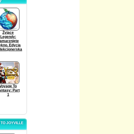
Y
Żyjące
Legendy:
amarznięte
ękno. Edycja
lekcjonerska
Voyage To
antasy: Part
1
TO JOYVILLE