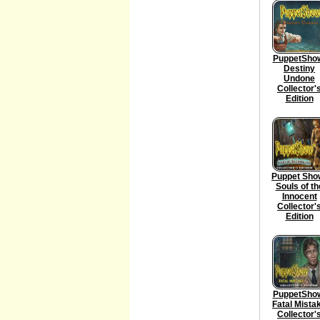
PuppetSho
Destiny
Undone
Collector'
Edition
Puppet Sho
Souls of th
Innocent
Collector'
Edition
PuppetSho
Fatal Mista
Collector'