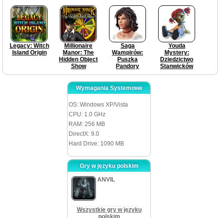
Legacy: Witch
Millionaire
Saga
Youda
Island Origin
Manor: The
Wampirów:
Mystery:
Hidden Object
Puszka
Dziedzictwo
Show
Pandory
Stanwicków
Wymagania Systemowe
OS: Windows XP/Vista
CPU: 1.0 GHz
RAM: 256 MB
DirectX: 9.0
Hard Drive: 1090 MB
Gry w języku polskim
ANVIL
Wszystkie gry w języku
polskim