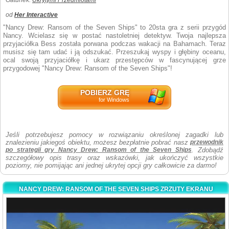
Gatunek:
Ukrytymi Przedmiotami
od
Her Interactive
"Nancy Drew: Ransom of the Seven Ships" to 20sta gra z serii przygód
Nancy. Wcielasz się w postać nastoletniej detektyw. Twoja najlepsza
przyjaciółka Bess została porwana podczas wakacji na Bahamach. Teraz
musisz się tam udać i ją odszukać. Przeszukaj wyspy i głębiny oceanu,
ocal swoją przyjaciółkę i ukarz przestępców w fascynującej grze
przygodowej "Nancy Drew: Ransom of the Seven Ships"!
POBIERZ GRĘ
for Windows
Jeśli potrzebujesz pomocy w rozwiązaniu określonej zagadki lub
znalezieniu jakiegoś obiektu, możesz bezpłatnie pobrać nasz
przewodnik
po strategii gry Nancy Drew: Ransom of the Seven Ships
. Zdobądź
szczegółowy opis trasy oraz wskazówki, jak ukończyć wszystkie
poziomy, nie pomijając ani jednej ukrytej opcji gry całkowicie za darmo!
NANCY DREW: RANSOM OF THE SEVEN SHIPS ZRZUTY EKRANU