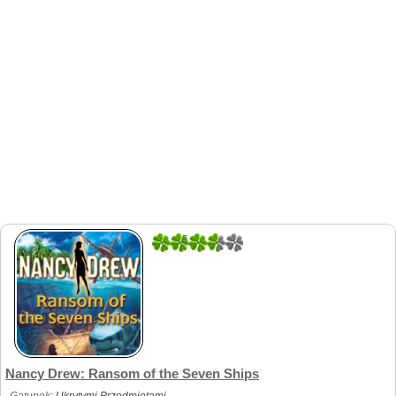
5
1
Nancy Drew: Ransom of the Seven Ships