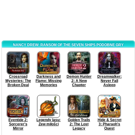
NANCY DREW: RANSOM OF THE SEVEN SHIPS PODOBNE GRY
Crossroad
Darkness and
Demon Hunter
Dreamwalker:
Mysteries: The
Flame: Missing
2: A New
Never Fall
Broken Deal
Memories
Chapter
Asleep
Eventide 2:
Legendy lasu:
Golden Trails
Hide & Secret
Sorcerer's
Zew miłości
2: The Lost
3: Pharaoh's
Mirror
Legacy
Quest