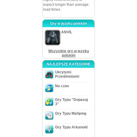
expect longer than average
load times.
Gry w języku polskim
ANVIL
Wszystkie gry w języku
polskim
NAJLEPSZE KATEGORIE
Ukrytymi
Przedmiotami
Na czas
Gry Typu "Dopasuj
3"
Gry Typu Mahjong
Gry Typu Arkanoid