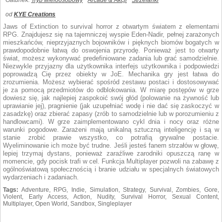
Gatunek:
Tryb wieloosobowy
Arcade & Akcji
Strzelanki
od
KYE Creations
Jaws of Extinction to survival horror z otwartym światem z elementami
RPG. Znajdujesz się na tajemniczej wyspie Eden-Nadir, pełnej zarażonych
mieszkańców, nieprzyjaznych bojowników i pięknych biomów bogatych w
prawdopodobnie łatwą do oswojenia przyrodę. Ponieważ jest to otwarty
świat, możesz wykonywać predefiniowane zadania lub grać samodzielnie.
Niezwykle przyjazny dla użytkownika interfejs użytkownika i podpowiedzi
poprowadzą Cię przez obiekty w JoE. Mechanika gry jest łatwa do
zrozumienia. Możesz wybierać spośród zestawu postaci i dostosowywać
je za pomocą przedmiotów do odblokowania. W miarę postępów w grze
dowiesz się, jak najlepiej zaspokoić swój głód (polowanie na żywność lub
uprawianie jej), pragnienie (jak uzupełniać wodę i nie dać się zaskoczyć w
zasadzkę) oraz zbierać zapasy (zrób to samodzielnie lub w porozumieniu z
handlowcami). W grze zaimplementowano cykl dnia i nocy oraz różne
warunki pogodowe. Zarażeni mają unikalną sztuczną inteligencję i są w
stanie zrobić prawie wszystko, co potrafią grywalne postacie.
Wyeliminowanie ich może być trudne. Jeśli jesteś fanem strzałów w głowę,
lepiej trzymaj dystans, ponieważ zaraźliwe zarodniki opuszczą ranę w
momencie, gdy pocisk trafi w cel. Funkcja Multiplayer pozwoli na zabawę z
ogólnoświatową społecznością i branie udziału w specjalnych światowych
wydarzeniach i zadaniach.
Tags:
Adventure, RPG, Indie, Simulation, Strategy, Survival, Zombies, Gore,
Violent, Early Access, Action, Nudity, Survival Horror, Sexual Content,
Multiplayer, Open World, Sandbox, Singleplayer