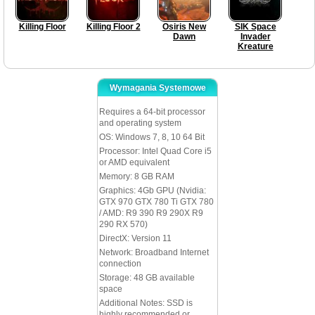
Killing Floor
Killing Floor 2
Osiris New
SIK Space
Dawn
Invader
Kreature
Wymagania Systemowe
Requires a 64-bit processor
and operating system
OS: Windows 7, 8, 10 64 Bit
Processor: Intel Quad Core i5
or AMD equivalent
Memory: 8 GB RAM
Graphics: 4Gb GPU (Nvidia:
GTX 970 GTX 780 Ti GTX 780
/ AMD: R9 390 R9 290X R9
290 RX 570)
DirectX: Version 11
Network: Broadband Internet
connection
Storage: 48 GB available
space
Additional Notes: SSD is
highly recommended or