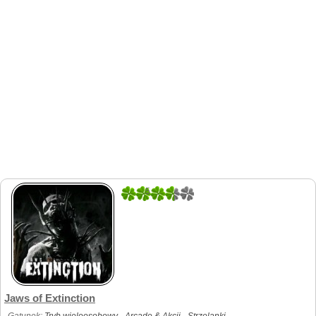
5
1
Jaws of Extinction