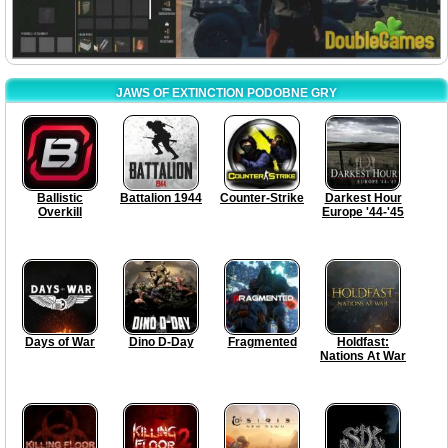
JAWS OF EXTINCTION PODOBNE GRY
Ballistic
Battalion 1944
Counter-Strike
Darkest Hour
Overkill
Europe '44-'45
Days of War
Dino D-Day
Fragmented
Holdfast:
Nations At War