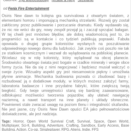
Gatunek:
Tryb wieloosobowy
Arcade & Akcji
Strzelanki
od
Fenix Fire Entertainment
Osiris New dawn to kolejna gra survivalowa z otwartym światem, z
elementami horroru i imponującą mechaniką strzelanki. Rozwój gry został
zakłócony przez publikowanie i porzucanie dramatu. Kiedy wydawało się,
że nic nie wróci do gry, nowy zespół przejął ją i zaczął sprzątać bałagan.
W tej chwili jest mnóstwo błędów, ale dobrą wiadomością jest to, że
programiści są w kontakcie i co tydzień publikują poprawki. Fabuła
opowiada o drugiej grupie kolonistów wysłanych na poszukiwanie
odpowiedniego nowego domu dla ludzkości. Jak zwykle coś poszło nie tak
ze statkiem kosmicznym i wezwał do wylądowania na pobliskiej planecie.
Wcielasz się w rolę kolonisty, który wylądował na obcej planecie.
Środowisko otwartego świata jest bogate w rzadkie minerały i wrogie obce
formy życia. Nie da się z nimi negocjować i będziesz musiał walczyć o
swoje życie. Wizualny aspekt gry jest niesamowicie piękny i umożliwia
płynne animacje. Mechanika budowania pozwala ci zbudować bazę i
rozbudować ją o dodatkowe moduły, w których możesz założyć farmy,
laboratoria badawcze i inne przydatne fabryki, które zwiększą twoją
biegłość. Gdy twoje umiejętności staną się bardziej zaawansowane,
odblokujesz możliwości tworzenia pojazdów, aby ułatwić nawigację
naziemną, a nawet transport na inne planety i układy słoneczne.
Powinieneś stale zwracać uwagę na poziom tlenu i integralność skafandra.
Nie jest jasne, czy Osiris New Dawn opuści EA jako pełnowartościowe
doświadczenie, ale jest nadzieja.
Tags:
Horror, Open World Survival Craft, Survival, Space, Open World,
Multiplayer, Sci-fi, Building, Adventure, Crafting, Sandbox, Early Access, Base
Building, Action, Co-op, Singleplayer, RPG, Aliens, Indie, FPS