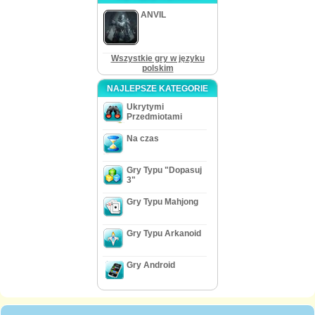
ANVIL
Wszystkie gry w języku
polskim
NAJLEPSZE KATEGORIE
Ukrytymi
Przedmiotami
Na czas
Gry Typu "Dopasuj
3"
Gry Typu Mahjong
Gry Typu Arkanoid
Gry Android