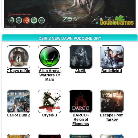
OSIRIS NEW DAWN PODOBNE GRY
7 Days to Die
Alien Arena:
ANVIL
Battlefield 4
Warriors Of
Mars
Call of Duty 2
Crysis 3
DARCO -
Escape From
Reign of
Tarkov
Elements