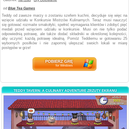
Gatunek:
Na czas
Gry Gotowanie
od
Blue Tea Games
Teddy od zawsze marzy o zostaniu szefem kuchni, decyduje się więc na
wzięcie udziału w Konkursie Mistrzów Kulinarnych. Teraz musi nauczyć
się gotować rozmaite smakołyki, spełnić wymagania klientów i zdobyć pięć
medali przed wzięciem udziału w konkursie. Musi on nie tylko podać
odpowiednią potrawę, ale także dodać składniki w określonej kolejności,
aby uczynić każdą potrawę idealną. Pomóż Teddiemu w gotowaniu 25
wybornych posiłków i nie zapomnij ulepszać swoich lokali w miarę
postępów w grze!
POBIERZ GRĘ
for Windows
TEDDY TAVERN: A CULINARY ADVENTURE ZRZUTY EKRANU