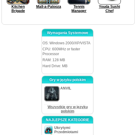
Kitchen
Mall-a-Palooza
Tennis
Youda Sushi
Brigade
Manager
Chef
Wymagania Systemowe
OS: Windows 2000/XP/VISTA
CPU: 600MHz or faster
Processor
RAM: 128 MB
Hard Drive: MB
Gry w języku polskim
ANVIL
Wszystkie gry w języku
polskim
NAJLEPSZE KATEGORIE
Ukrytymi
Przedmiotami