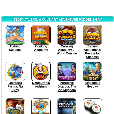
TEDDY TAVERN: A CULINARY ADVENTURE PODOBNE GRY
Baking
Cooking
Cooking
Cooking
Success
Academy
Academy 2:
Academy 3:
World Cuisine
Recipe for
Success
Odlotowa
Restauracja
Incredible
Kingdom's
Farma: Na
rodzinna
Dracula: The
Heyday
Ryby
Ice Kingdom