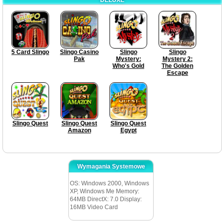
5 Card Slingo
Slingo Casino
Slingo
Slingo
Pak
Mystery:
Mystery 2:
Who's Gold
The Golden
Escape
Slingo Quest
Slingo Quest
Slingo Quest
Amazon
Egypt
Wymagania Systemowe
OS: Windows 2000, Windows
XP, Windows Me Memory:
64MB DirectX: 7.0 Display:
16MB Video Card