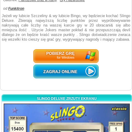
Gatunek:
Planszowe oraz w Karty
Gry Hazardowe
od
Funkitron
Jeżeli wy lubicie Szczeliny & wy lubicie Bingo, wy będziecie kochać Slingo
Deluxe. Zbierają najwyższą liczbę punktów przez wypróbowywanie
nakrywają całe liczby na waszej karcie gry w 20 obracani& się albo
mniejsza ilość . Użycie Jokers master pokład & nie przepuszczają devil
dlatego że on będzie kraść wasze punkty . Slingo doświadczenie zwraca
się wszelki kto cieszy się grać gry, wygrywający nagrody i mający zabawa.
POBIERZ GRĘ
for Windows
ZAGRAJ ONLINE
SLINGO DELUXE ZRZUTY EKRANU