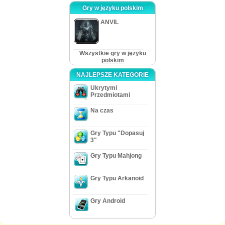
Gry w języku polskim
ANVIL
Wszystkie gry w języku
polskim
NAJLEPSZE KATEGORIE
Ukrytymi
Przedmiotami
Na czas
Gry Typu "Dopasuj
3"
Gry Typu Mahjong
Gry Typu Arkanoid
Gry Android