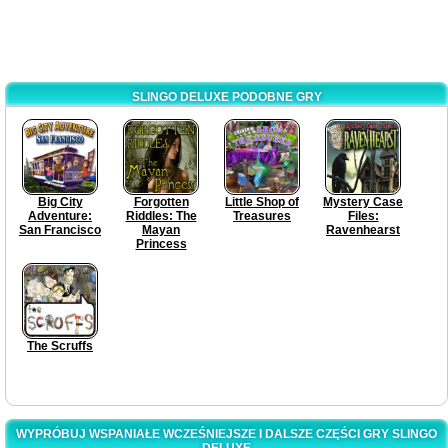
SLINGO DELUXE PODOBNE GRY
Big City
Forgotten
Little Shop of
Mystery Case
Adventure:
Riddles: The
Treasures
Files:
San Francisco
Mayan
Ravenhearst
Princess
The Scruffs
WYPRÓBUJ WSPANIAŁE WCZEŚNIEJSZE I DALSZE CZĘŚCI GRY SLINGO
DELUXE