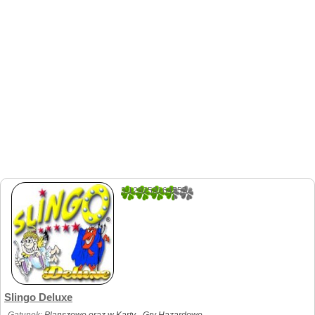
3.120253164557
158
Slingo Deluxe