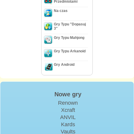
Przedmiotami
Na czas
Gry Typu "Dopasuj
3"
Gry Typu Mahjong
Gry Typu Arkanoid
Gry Android
Nowe gry
Renown
Xcraft
ANVIL
Kards
Vaults