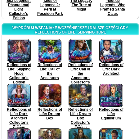
Sea Legends:
Tales of
The Legacy:
Yuletide
Phantasmal
Lagoona 2:
The Tree of
Legends: Who
Light
Peril at
Might
Framed Santa
Collector's
Poseidon Park
Claus
Edition
WYPRÓBUJ WSPANIAŁE WCZEŚNIEJSZE I DALSZE CZĘŚCI GRY
REFLECTIONS OF LIFE: SLIPPING HOPE
Reflections of
Reflections of
Reflections of
Reflections of
Life: Slipping
Life: Call of
Life: Call of
Life: Dark
Hope
the
the
Architect
Collector's
Ancestors
Ancestors
Edition
Collector's
Edition
Reflections of
Reflections of
Reflections of
Reflections of
Life: Dark
Life: Dream
Life: Dream
Life:
Architect
Box
Box
Equilibrium
Collector's
Collector's
Edition
Edition