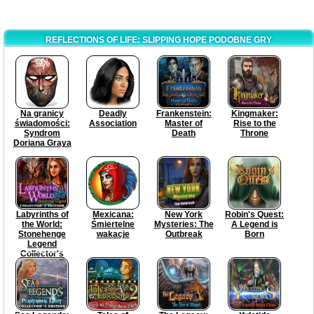
REFLECTIONS OF LIFE: SLIPPING HOPE PODOBNE GRY
Na granicy
Deadly
Frankenstein:
Kingmaker:
świadomości:
Association
Master of
Rise to the
Syndrom
Death
Throne
Doriana Graya
Labyrinths of
Mexicana:
New York
Robin's Quest:
the World:
Śmiertelne
Mysteries: The
A Legend is
Stonehenge
wakacje
Outbreak
Born
Legend
Collector's
Edition