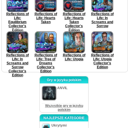
Reflections of
Reflections of
Reflections of
Reflections of
Life:
Life: Hearts
Life: Hearts
Life: In
Equilibrium
Taken
Taken
Screams and
Collector's
Collector's
Sorrow
Edition
Edition
Reflections of
Reflections of
Reflections of
Reflections of
Life: In
Life: Tree of
Life: Utopia
Life: Utopia
Screams and
Dreams
Collector's
Sorrow
Collector's
Edition
Collector's
Edition
Edition
Gry w języku polskim
ANVIL
Wszystkie gry w języku
polskim
NAJLEPSZE KATEGORIE
Ukrytymi