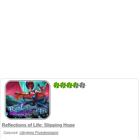
5
1
Reflections of Life: Slipping Hope
Gatunek:
Ukrytymi Przedmiotami