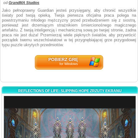
od
GrandMA Studios
Jako pełnoprawny Guardian jesteś przysięgany, aby chronić wszystkie
światy pod twoją opieką. Twoja pierwsza oficjalna praca polega na
powstrzymaniu młodego mężczyzny przed przebudzeniem się z siostrą,
ponieważ jest drzemiącym strażnikiem śmiercionośnego magicznego
artefaktu. Z twoją inteligencją i mechaniczną sową po twojej stronie, żadna
praca nie jest duża! Przemierzaj wiele pięknych światów, aby przywrócić
porządek twemu wszechświatowi w tej przygnębiającej grze przygodowej
typu puzzle ukrytych przedmiotów.
POBIERZ GRĘ
for Windows
REFLECTIONS OF LIFE: SLIPPING HOPE ZRZUTY EKRANU