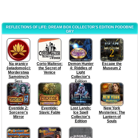
REFLECTIONS OF LIFE: DREAM BOX COLLECTOR'S EDITION PODOBNE
GRY
Na granicy
Corto Maltese:
Demon Hunter
Escape the
świadomości:
the Secret of
4: Riddles of
Museum 2
Morderstwa
Venice
Light
Samotnych
Collector's
Serc
Edition
Eventide 2:
Eventide:
Lost Lands:
New York
Sorcerer's
Slavic Fable
Ice Spell
Mysteries: The
Mirror
Collector's
Lantern of
Edition
Souls