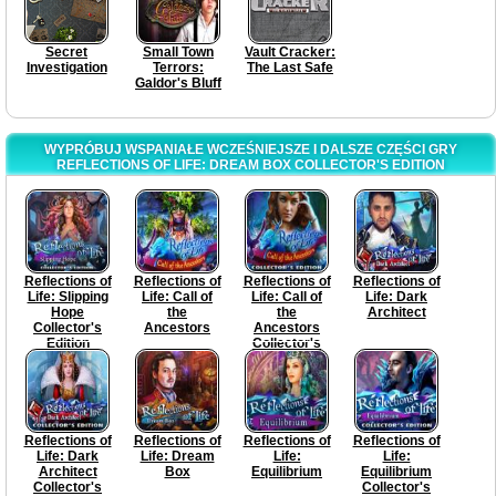
Secret
Small Town
Vault Cracker:
Investigation
Terrors:
The Last Safe
Galdor's Bluff
WYPRÓBUJ WSPANIAŁE WCZEŚNIEJSZE I DALSZE CZĘŚCI GRY
REFLECTIONS OF LIFE: DREAM BOX COLLECTOR'S EDITION
Reflections of
Reflections of
Reflections of
Reflections of
Life: Slipping
Life: Call of
Life: Call of
Life: Dark
Hope
the
the
Architect
Collector's
Ancestors
Ancestors
Edition
Collector's
Edition
Reflections of
Reflections of
Reflections of
Reflections of
Life: Dark
Life: Dream
Life:
Life:
Architect
Box
Equilibrium
Equilibrium
Collector's
Collector's