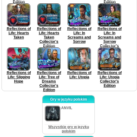
Edition
Edition
Reflections of
Reflections of
Reflections of
Reflections of
Life: Hearts
Life: Hearts
Life: In
Life: In
Taken
Taken
Screams and
Screams and
Collector's
Sorrow
Sorrow
Edition
Collector's
Edition
Reflections of
Reflections of
Reflections of
Reflections of
Life: Slipping
Life: Tree of
Life: Utopia
Life: Utopia
Hope
Dreams
Collector's
Collector's
Edition
Edition
Gry w języku polskim
ANVIL
Wszystkie gry w języku
polskim