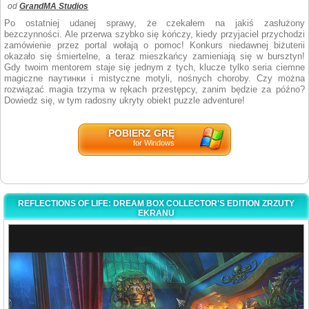
od
GrandMA Studios
Po ostatniej udanej sprawy, że czekałem na jakiś zasłużony
bezczynności. Ale przerwa szybko się kończy, kiedy przyjaciel przychodzi
zamówienie przez portal wołają o pomoc! Konkurs niedawnej biżuterii
okazało się śmiertelne, a teraz mieszkańcy zamieniają się w bursztyn!
Gdy twoim mentorem staje się jednym z tych, klucze tylko seria ciemne
magiczne паутинки i mistyczne motyli, nośnych choroby. Czy można
rozwiązać magia trzyma w rękach przestępcy, zanim będzie za późno?
Dowiedz się, w tym radosny ukryty obiekt puzzle adventure!
POBIERZ GRĘ
for Windows
REFLECTIONS OF LIFE: DREAM BOX COLLECTOR'S EDITION ZRZUTY
EKRANU