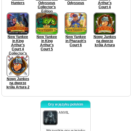
Hunters
Odysseus
Odysseus
Arthur's
Collector's
Court 4
Edition
New Yankee
New Yankee
New Yankee
Nowy Jankes
in King
in King
in Pharaoh's
na dworze
Arthur's
Arthur's
Court 6
króla Artura
Court 4
Court 5
Collector's
Edition
Nowy Jankes
na dworze
króla Artura 2
Gry w języku polskim
ANVIL
Wszystkie gry w języku