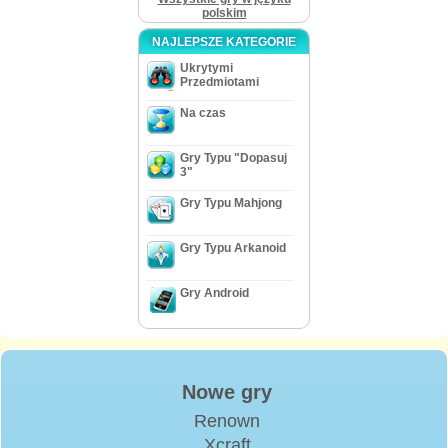
polskim
NAJLEPSZE KATEGORIE
Ukrytymi
Przedmiotami
Na czas
Gry Typu "Dopasuj
3"
Gry Typu Mahjong
Gry Typu Arkanoid
Gry Android
Nowe gry
Renown
Xcraft