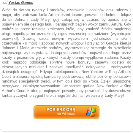
od
Yustas Games
Wróć do świata rycerzy i smoków, czarownic i goblinów oraz mieczy i
magii, aby uratować króla Artura przed losem gorszym od hełmu! Dołącz
do sir Johna i Lady Mary, gdy cofają się w czasie, by uporać się z
pojawieniem się gęstego lasu i parujących bagien wokół zamku Artura. Gdy
podróżują przez rozległe królestwo króla, aby znaleźć źródło magicznej
plagi, napotkają na przeszkody nigdy wcześniej nie widziane (wypatrujcie
osuwisk!), Stawiaj czoła nowym wyzwaniom (jednorożce, smoki i
czarownice - o mój!) I spotkać nowych wrogów i przyjaciół! Gracze kierują
Johnem i Marią w trakcie podróży, wykorzystując strategię do określenia
najlepszego wykorzystania dostępnych zasobów i najszybszą drogę przez
każdy z poziomów gry, z których każdy oferuje wyjątkowe zadania. Każdy
krok naprzód odblokuje sprytne nowe bonusy, zapewni dostęp do
ekscytujących mini-gier i zapewni możliwość odkrywania i zdobywania
dziesiątek osiągnięć. Edycja kolekcjonerska New Yankee w King Arthur's
Court 5 zawiera epicką kampanię podstawową, obfite poziomy bonusów i
mnóstwo specjalnych treści, w tym opis krok po kroku. Dzięki ulepszonej
rozgrywce, unikalnym wyzwaniom i wspaniałej grafice, New Yankee w King
Arthur's Court 5 oferuje najlepsze powody, aby powrócić, by doświadczyć
fantastycznych przygód heroicznego Sir Johna i wspaniałej Lady Mary!
POBIERZ GRĘ
for Windows