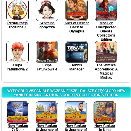
Edition
Edition
Restauracja
Szpitalna
Kids of Hellas:
Moai VI:
rodzinna 2
gorączka
Back to
Unexpected
Olympus
Guests
Collector's
Edition
Ekipa
Ekipa
Tennis
The Witch's
ratunkowa 2
ratunkowa 4
Manager
Apprentice: A
Magical
Mishap
WYPRÓBUJ WSPANIAŁE WCZEŚNIEJSZE I DALSZE CZĘŚCI GRY NEW
YANKEE IN KING ARTHUR'S COURT 5 COLLECTOR'S EDITION
New Yankee
New Yankee
New Yankee
New Yankee
7: Deer
8: Journey of
8: Journey of
in King