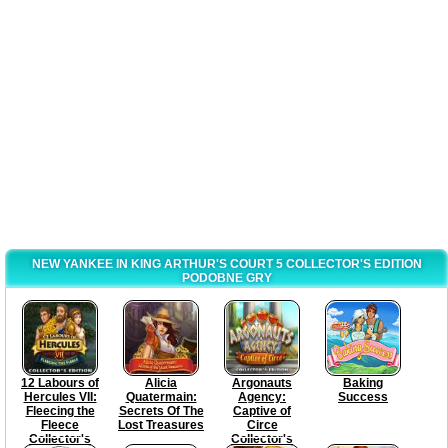
NEW YANKEE IN KING ARTHUR'S COURT 5 COLLECTOR'S EDITION
PODOBNE GRY
12 Labours of
Alicia
Argonauts
Baking
Hercules VII:
Quatermain:
Agency:
Success
Fleecing the
Secrets Of The
Captive of
Fleece
Lost Treasures
Circe
Collector's
Collector's