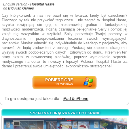
English version -
Hospital Haste
od
Big Fish Games
Czy którykolwiek z nas nie bawił się w lekarza, kiedy był dzieckiem?
Dlaczego by tak nie przywołać tego czasu i nie zagrać w Hospital Haste,
szybko rowijającą sie grę, o niesamowitej grafice i fantastycznej
możliwości modernizacji. Poznaj czarującą peilęgniarkę Sally i pomóż jej
zająć się wszystkim w szpitalu! Sally potrzebuje Twojej pomocy w
diagnozowaniu i przeprowadzaniu leczenia swoich wymagających
pacjentów. Musisz odnosić się indywidualnie do każdego z pacjentów, aby
sprawić, że będą zadowoleni z obsługi. Postaraj się zapobiec skargom i
wysyłaj swoich podopiecznych całych i zdrowych do domu. Przemień ten
stary szpital w nowoczesną placówkę, poprzez wymienianie szprzętu
medycznego na coraz to nowszy i lepszy! Pobierz Hospital Haste za
darmo i przetrenuj swoje umiejętności ekonomiczno- strategiczne!
POBIERZ GRĘ
for Windows
Ta gra dostępna jest także dla :
iPad & iPhone
SZPITALNA GORĄCZKA ZRZUTY EKRANU