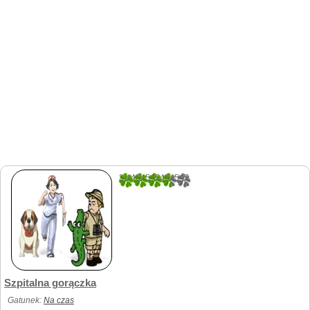
3.4454545454545
110
Szpitalna gorączka
Gatunek:
Na czas