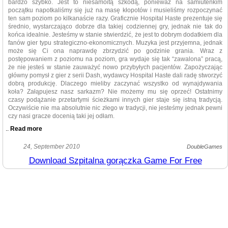
bardzo szybko. Jest to niesamoitą szkodą, ponieważ na samiuteńkim
początku napotkaliśmy się już na masę kłopotów i musieliśmy rozpoczynać
ten sam poziom po kilkanaście razy. Graficznie Hospital Haste prezentuje się
średnio, wystarczająco dobrze dla takiej codziennej gry, jednak nie tak do
końca idealnie. Jesteśmy w stanie stwierdzić, że jest to dobrym dodatkiem dla
fanów gier typu strategiczno-ekonomicznych. Muzyka jest przyjemna, jednak
może się Ci ona naprawdę zbrzydzić po godzinie grania. Wraz z
postępowaniem z poziomu na poziom, gra wydaje się tak “zawalona” pracą,
że nie jesteś w stanie zauważyć nowo przybyłych pacjentów. Zapożyczając
główny pomysł z gier z serii Dash, wydawcy Hospital Haste dali radę stworzyć
dobrą produkcję. Dlaczego mieliby zaczynać wszystko od wynajdywania
koła? Załąpujesz nasz sarkazm? Nie możemy mu się oprzeć! Ostatnimy
czasy podążanie przetartymi ścieżkami innych gier staje się istną tradycją.
Oczywiście nie ma absolutnie nic złego w tradycji, nie jesteśmy jednak pewni
czy nasi gracze docenią taki jej odłam.
..
Read more
Hostpial Hasty jest całkowitym odpowiednikiem wszech obecnie znanej
24, September 2010
DoubleGames
gry ekonomiczno- strategicznej pod tytułem Hotel Dash. Rozgrywka jest tutaj
Download Szpitalna gorączka Game For Free
dokładnie identyczna, z jedyną różnicą, że zamiast wykonywania
obowiązków hotelarza, musisz się zająć pacjentami i ich lekami. Wszystko
inne wydaje się być takie same, włączając w to system modernizacji i
bonusów. Jeżeli nie należysz do ludzi o ostrych zasadach, możesz dać
szansę tej produkcji od Big Fish Games. Motyw medyczny został tu bardzo
dobrze wykorzystany i jest bardzo przybliżony do rzeczywistości. Będziesz
poruszać się po szpitalu w roli pielęgniarki, próbując zająć się wszystkimi
chorymi stworzeniami. Rozgrywka jest szybka i standardowa, dzięki temu
będzie mogła Cię łatwo zająć na dwie godziny lub więcej. Wszystko, co