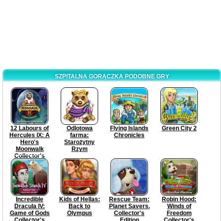
SZPITALNA GORĄCZKA PODOBNE GRY
12 Labours of
Odlotowa
Flying Islands
Green City 2
Hercules IX: A
farma:
Chronicles
Hero's
Starożytny
Moonwalk
Rzym
Collector's
Edition
Incredible
Kids of Hellas:
Rescue Team:
Robin Hood:
Dracula IV:
Back to
Planet Savers.
Winds of
Game of Gods
Olympus
Collector's
Freedom
Collector's
Edition
Collector's