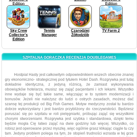
Edition
Edition
Sky Crew
Tennis
Czarodziej
TV Farm 2
Collector's
Manager
Żółtodziób
Edition
SZPITALNA GORĄCZKA RECENZJA DOUBLEGAMES
Hostpial Hasty jest całkowitym odpowiednikiem wszech obecnie znanej
gry ekonomiczno- strategicznej pod tytułem Hotel Dash. Rozgrywka jest tutaj
dokładnie identyczna, z jedyną różnicą, że zamiast wykonywania
obowiązków hotelarza, musisz się zająć pacjentami i ich lekami. Wszystko
inne wydaje się być takie same, włączając w to system modernizacji i
bonusów. Jeżeli nie należysz do ludzi o ostrych zasadach, możesz dać
szansę tej produkcji od Big Fish Games. Motyw medyczny został tu bardzo
dobrze wykorzystany i jest bardzo przybliżony do rzeczywistości. Będziesz
poruszać się po szpitalu w roli pielęgniarki, próbując zająć się wszystkimi
chorymi stworzeniami. Rozgrywka jest szybka i standardowa, dzięki temu
będzie mogła Cię łatwo zająć na dwie godziny lub więcej. Wszystko, co
robisz jest operowane przez myszkę, więc ogólnie grasz klikając ciągle tu czy
tam. Jedyny problem polega na tym, że stopień trudności wzrasta w tej grze