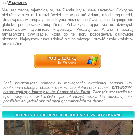
od
Frogwares
Nie jest żadną tajemnicą to, że Ziemia kryje wiele sekretów. Odkryjmy
niektóre z nich tu i teraz! Wciel się w postać Ariane, młodej reporterki,
która wpada w tarapaty po odkryciu nieznanego świata, znajdującego się
głęboko pod powierzchnią Ziemi. Zobaczysz rojące się od dziwnych
mieszkańców, tajemnicze krajobrazy. Podążaj za Ariane i poznaj
fantastyczną cywilizację, która do tej pory pozostawała całkowicie
nieznana. Najwyższy czas zdobyć się na odwagę i stawić czoło krainie w
środku Ziemi!
POBIERZ GRĘ
for Windows
Jeśli potrzebujesz pomocy w rozwiązaniu określonej zagadki lub
znalezieniu jakiegoś obiektu, możesz bezpłatnie pobrać nasz
przewodnik
po strategii gry Journey to the Center of the Earth
. Zdobądź szczegółowy
opis trasy oraz wskazówki, jak ukończyć wszystkie poziomy, nie
pomijając ani jednej ukrytej opcji gry całkowicie za darmo!
JOURNEY TO THE CENTER OF THE EARTH ZRZUTY EKRANU