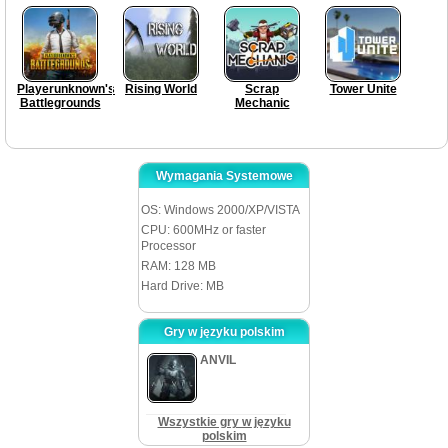
Playerunknown's
Rising World
Scrap
Tower Unite
Battlegrounds
Mechanic
Wymagania Systemowe
OS: Windows 2000/XP/VISTA
CPU: 600MHz or faster
Processor
RAM: 128 MB
Hard Drive: MB
Gry w języku polskim
ANVIL
Wszystkie gry w języku
polskim