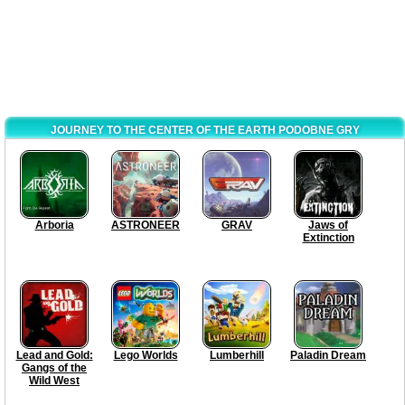
JOURNEY TO THE CENTER OF THE EARTH PODOBNE GRY
Arboria
ASTRONEER
GRAV
Jaws of
Extinction
Lead and Gold:
Lego Worlds
Lumberhill
Paladin Dream
Gangs of the
Wild West