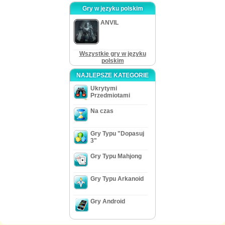
Gry w języku polskim
ANVIL
Wszystkie gry w języku
polskim
NAJLEPSZE KATEGORIE
Ukrytymi
Przedmiotami
Na czas
Gry Typu "Dopasuj
3"
Gry Typu Mahjong
Gry Typu Arkanoid
Gry Android