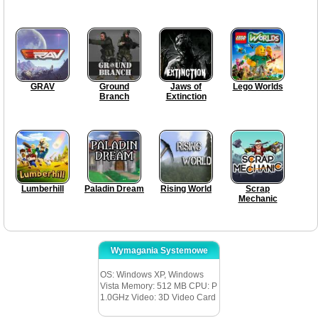
GRAV
Ground
Jaws of
Lego Worlds
Branch
Extinction
Lumberhill
Paladin Dream
Rising World
Scrap
Mechanic
Wymagania Systemowe
OS: Windows XP, Windows
Vista Memory: 512 MB CPU: P
1.0GHz Video: 3D Video Card