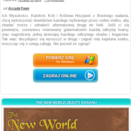
Gatunek:
Arcade & Akcji
Przygodowe
od
ArcadeTown
Ich Wysokości, Katolicki Król i Królowa Hiszpanii z Boskiego nadania,
chcą wykorzystać dowództwo każdego wybranego przez ciebie statku, aby
zbadać morze i odnaleźć alternatywną drogę do Indii. Jeśli ci się
powiedzie, zostaniesz mianowany gubernatorem każdej odkrytej krainy,
oraz nagrodzony jedną dziesiątą każdego odkrytego skarbu i bogactwa.
Tak więc decydujesz się wyruszyć w drogę i zagrać rolę kapitana statku,
troszcząc się o swoją załogę. Nie pozwól im zginąć!
POBIERZ GRĘ
for Windows
ZAGRAJ ONLINE
THE NEW WORLD ZRZUTY EKRANU