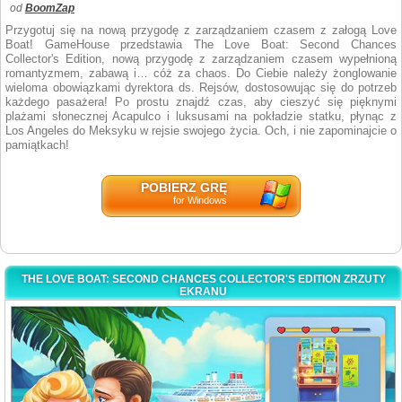
od
BoomZap
Przygotuj się na nową przygodę z zarządzaniem czasem z załogą Love
Boat! GameHouse przedstawia The Love Boat: Second Chances
Collector's Edition, nową przygodę z zarządzaniem czasem wypełnioną
romantyzmem, zabawą i… cóż za chaos. Do Ciebie należy żonglowanie
wieloma obowiązkami dyrektora ds. Rejsów, dostosowując się do potrzeb
każdego pasażera! Po prostu znajdź czas, aby cieszyć się pięknymi
plażami słonecznej Acapulco i luksusami na pokładzie statku, płynąc z
Los Angeles do Meksyku w rejsie swojego życia. Och, i nie zapominajcie o
pamiątkach!
POBIERZ GRĘ
for Windows
THE LOVE BOAT: SECOND CHANCES COLLECTOR'S EDITION ZRZUTY
EKRANU