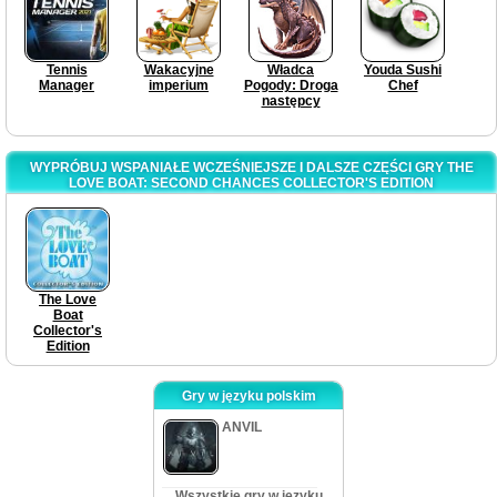
Tennis
Wakacyjne
Władca
Youda Sushi
Manager
imperium
Pogody: Droga
Chef
następcy
WYPRÓBUJ WSPANIAŁE WCZEŚNIEJSZE I DALSZE CZĘŚCI GRY THE
LOVE BOAT: SECOND CHANCES COLLECTOR'S EDITION
The Love
Boat
Collector's
Edition
Gry w języku polskim
ANVIL
Wszystkie gry w języku