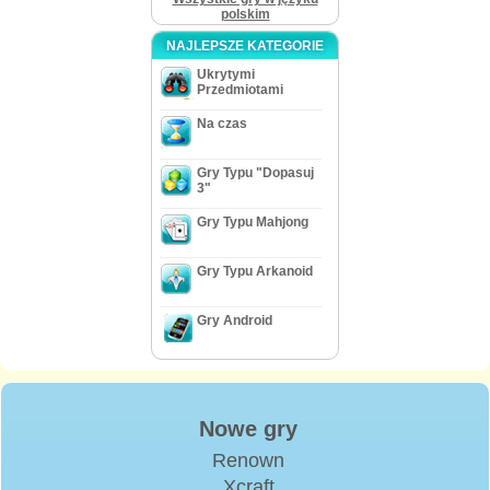
polskim
NAJLEPSZE KATEGORIE
Ukrytymi
Przedmiotami
Na czas
Gry Typu "Dopasuj
3"
Gry Typu Mahjong
Gry Typu Arkanoid
Gry Android
Nowe gry
Renown
Xcraft