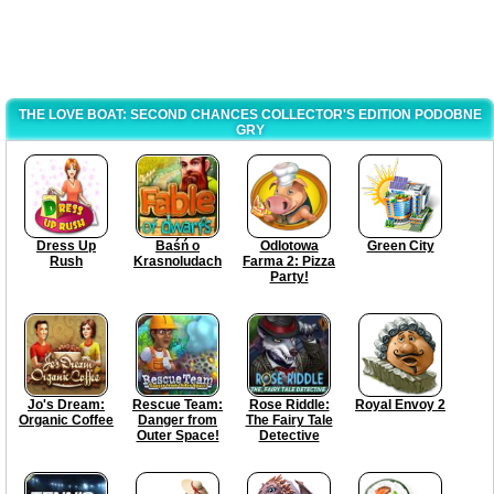
THE LOVE BOAT: SECOND CHANCES COLLECTOR'S EDITION PODOBNE
GRY
Dress Up
Baśń o
Odlotowa
Green City
Rush
Krasnoludach
Farma 2: Pizza
Party!
Jo's Dream:
Rescue Team:
Rose Riddle:
Royal Envoy 2
Organic Coffee
Danger from
The Fairy Tale
Outer Space!
Detective